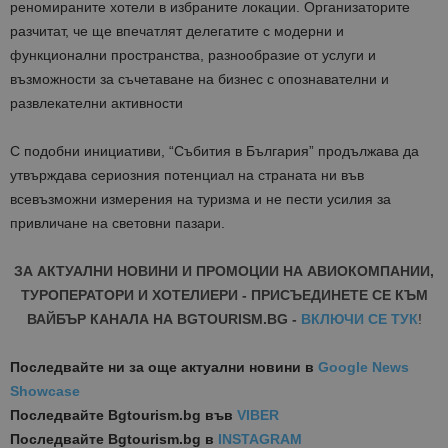
реномираните
хотели
в избраните лок
ации. Организаторите
разчитат, че ще впечатлят делегатите с
модерн
и и
функционални
пространс
т
ва
,
разнообразие от услуги и
възможности за съчетаване на бизнес с опознавателни и
развлекателни активности
С
подобни инициативи
,
“Събития в България” продълж
ава да
утвърждава сериозния потенциал на страната ни във
всевъзможни измерения на туризма и
не пести усилия
за
привличане на световни пазари.
ЗА АКТУАЛНИ НОВИНИ И ПРОМОЦИИ НА АВИОКОМПАНИИ,
ТУРОПЕРАТОРИ И ХОТЕЛИЕРИ - ПРИСЪЕДИНЕТЕ СЕ КЪМ
ВАЙБЪР КАНАЛА НА BGTOURISM.BG -
ВКЛЮЧИ СЕ ТУК
!
Последвайте ни за още актуални новини
в
Google News
Showcase
Последвайте
Bgtourism.bg във
VIBER
Последвайте
Bgtourism.bg в
INSTAGRAM