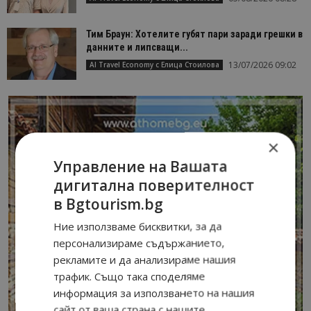
Тим Браун: Хотелите губят пари заради грешки в
данните и липсващи...
13/07/2026 09:02
AI Travel Economy с Елица Стоилова
×
Управление на Вашата
дигитална поверителност
в Bgtourism.bg
Ние използваме бисквитки, за да
персонализираме съдържанието,
рекламите и да анализираме нашия
трафик. Също така споделяме
информация за използването на нашия
сайт от ваша страна с нашите