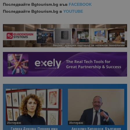
Последвайте
Bgtourism.bg във
FACEBOOK
Последвайте
Bgtourism.bg в
YOUTUBE
Интервю
Интервю
Галина Декова: Перник има
Анселмо Капороси: България