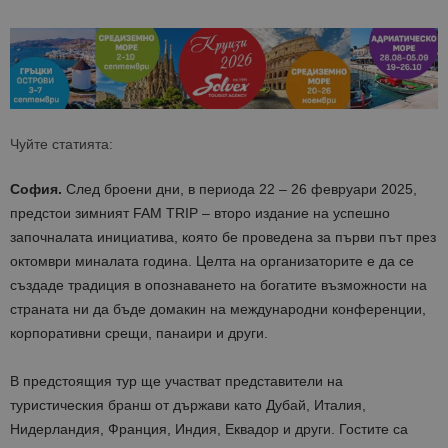
Чуйте статията:
София.
След броени дни, в периода 22 – 26 февруари
2025
,
предстои зимният
FAM TRIP –
второ издание на успешно
започналата инициатива, която бе проведена за първи път
през
октомври миналата година
.
Целта на организаторите е да се
създаде традиция в опознаването на богатите възможности
на
страната н
и да бъде домакин на международни конференции,
корпоративни срещи, панаири и други.
В предстоящия тур ще
участват представители на
туристическия бранш от държави като Дубай, Италия,
Нидерландия, Франция, Индия, Еквадор и други. Гостите са