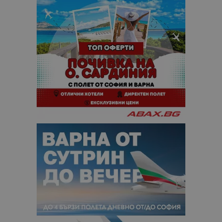
кампании 
отчетите з
анализ на
сайтовете.