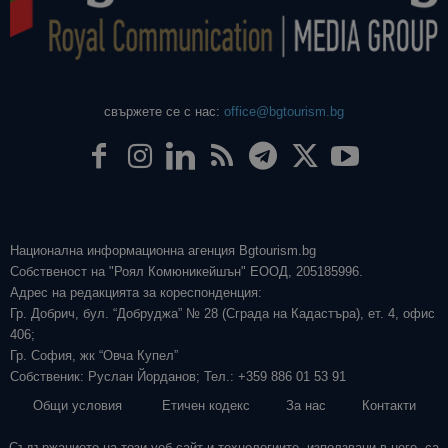
свържете се с нас:
office@bgtourism.bg
Национална информационна агенция Bgtourism.bg
Собственост на "Роял Комюникейшън" ЕООД, 205185996.
Адрес на редакцията за кореспонденция:
Гр. Добрич, бул. “Добруджа” № 28 (Сграда на Кадастъра), ет. 4, офис
406;
Гр. София, жк “Овча Купел”
Собственик: Руслан Йорданов; Тел.: +359 886 01 53 91
Общи условия
Етичен кодекс
За нас
Контакти
Съдържанието на този уеб сайт и технологиите, използвани в него, са