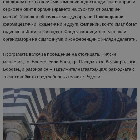
представители на
значими
компании
с дългого
д
ишна история
и
сериозен опит в организирането на събития от различен
мащаб.
Успешно
обслужват
международни
IT
корпорации,
фармацевтични, козметични и други
компании, които имат богат
годишен събитиен календар
.
Сред
участниците в тура, са
и
организатори на симпозиуми и конференции с хиляди делегати.
Програмата
включва
посещение на столицата
, Рилски
манастир,
гр.
Банско, село Баня,
гр.
Пловдив
,
гр.
Велинград,
к.к.
Боровец и разбира се –
задължите
л
на
та
атракция:
разходка
та
с
теснолинейката сред забележителните Родопи.