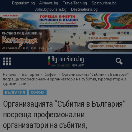
Bgtourism.bg
Airnews.bg
TravelTech.bg
Spatourism.bg
Jobs.bgtourism.bg
Destinations.bg
Начало
България
София
Организацията “Събития в България”
посреща професионални организатори на събития, туроператори и
туристически...
БЪЛГАРИЯ
СОФИЯ
Организацията “Събития в България”
посреща професионални
организатори на събития,