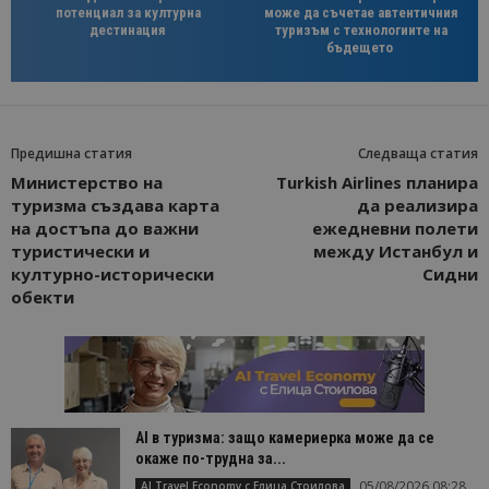
потенциал за културна
може да съчетае автентичния
дестинация
туризъм с технологиите на
бъдещето
Предишна статия
Следваща статия
Министерство на
Turkish Airlines планира
туризма създава карта
да реализира
на достъпа до важни
ежедневни полети
туристически и
между Истанбул и
културно-исторически
Сидни
обекти
AI в туризма: защо камериерка може да се
окаже по-трудна за...
05/08/2026 08:28
AI Travel Economy с Елица Стоилова