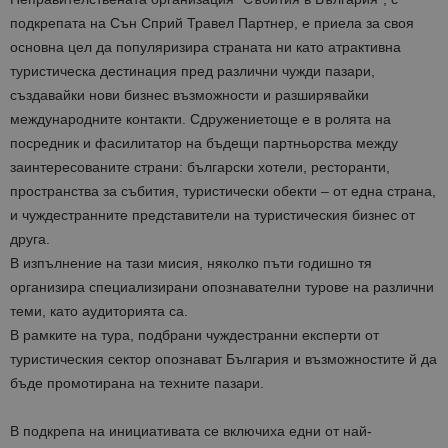
подкрепата на Сън Сприй Травел Партнер,
е приела за своя
основна цел да популяризира страната ни като атрактивна
туристическ
а дестинация пред различни
чужди пазари,
създавайки нови бизнес възможности и разширявайки
международните контакти.
Сдружението
ще е в
ролята на
посредник и фасилитатор на бъдещи партньорства между
заинтересованите страни: български хотели, ресторанти,
пространства за събития, туристически обе
кти – от една страна,
и
чуждестранните
представители на туристическия бизнес
от
друга.
В изпълнение на тази мисия, няколко пъти годишно тя
организира специализирани опознавателни турове на разли
чни
теми, като аудиторията са
.
В рамките на тура, подбрани чуждестранни експерти от
туристическия сектор опознават България и възможностите й да
бъде промотирана на техните пазари.
В подкрепа на
инициативата се включиха едни от най-