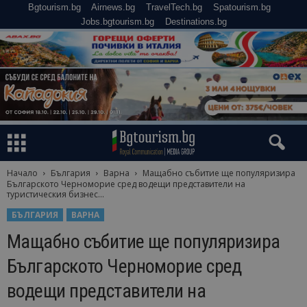
Bgtourism.bg
Airnews.bg
TravelTech.bg
Spatourism.bg
Jobs.bgtourism.bg
Destinations.bg
Начало
България
Варна
Мащабно събитие ще популяризира
Българското Черноморие сред водещи представители на
туристическия бизнес...
БЪЛГАРИЯ
ВАРНА
Мащабно събитие ще популяризира
Българското Черноморие сред
водещи представители на