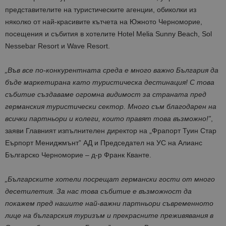
представителите на туристическите агенции, обиколки из
няколко от най-красивите кътчета на Южното Черноморие,
посещения и събития в хотелите Hotel Melia Sunny Beach, Sol
Nessebar Resort и Wave Resort.
„Във все по-конкурентната среда е много важно България да
бъде маркетирана като туристическа дестинация! С това
събитие създаваме огромна видимост за страната пред
германския туристически сектор. Много съм благодарен на
всички партньори и колеги, които правят това възможно!”
,
заяви Главният изпълнителен директор на „Фрапорт Туин Стар
Еърпорт Мениджмънт” АД и Председател на УС на Алианс
Българско Черноморие – д-р Франк Кванте.
„Българските хотели посрещат германски гости от много
десетилетия. За нас това събитие е възможност да
покажем пред нашите най-важни партньори съвременното
лице на българския туризъм и прекрасните преживявания в