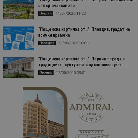
отвъд очакваното
Таргетиране
Функционалност
11/07/2026 11:22
Петрич
Строго необходимите бисквитки позволяват
основната функционалност на уебсайта, като
“Пощенска картичка от…”: Пловдив, градът на
потребителско влизане и управление на
акаунта. Уебсайтът не може да се използва
всички времена
правилно без строго необходими бисквитки.
23/06/2026 10:00
Пловдив
Доставчик
/
Валиден
Име
Оп
Домейн
до
“Пощенска картичка от…”: Перник – град на
cookie_notice_accepted
lisandraramos.com
7 дни
Таз
традициите, културата и вдъхновяващите...
bgtourism.bg
бис
изп
17/06/2026 09:01
Перник
да 
съг
на
пот
за
изп
на 
на 