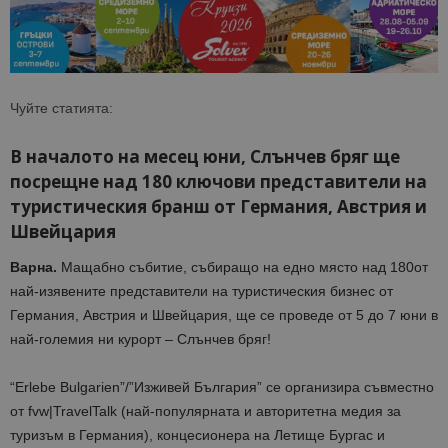
Чуйте статията:
В началото на месец юни, Слънчев бряг ще
посрещнe над 180 ключови представители на
туристическия бранш от Германия, Австрия и
Швейцария
Варна.
Мащабно събитие, събиращо на едно място над 180от
най-изявените представители на туристическия бизнес от
Германия, Австрия и Швейцария, ще се проведе от 5 до 7 юни в
най-големия ни курорт – Слънчев бряг!
“Erlebe Bulgarien”/”Изживей България” се организира съвместно
от
fvw|TravelTalk (най-популярната и авторитетна медия за
туризъм в Германия), концесионера на Летище Бургас и