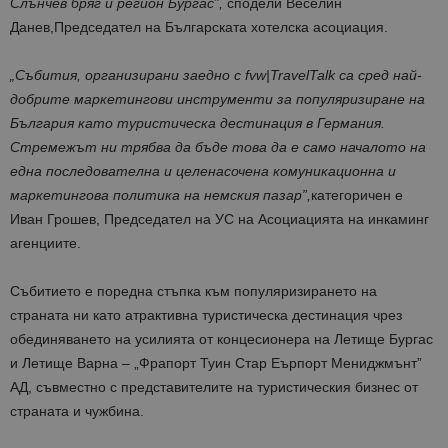
Слънчев бряг и регион Бургас”,
сподели Веселин
Данев,Председател на Българската хотелска асоциация.
„Събития, организирани заедно с fvw|TravelTalk са сред най-
добрите маркетингови инструменти за популяризиране на
България като туристическа дестинация в Германия.
Стремежът ни трябва да бъде това да е само началото на
една последователна и целенасочена комуникационна и
маркетингова политика на немския пазар”,
категоричен е
Иван Грошев, Председател на УС на Асоциацията на инкаминг
агенциите.
Събитието е поредна стъпка към популяризирането на
страната ни като атрактивна туристическа дестинация чрез
обединяването на усилията от концесионера на Летище Бургас
и Летище Варна – „Фрапорт Туин Стар Еърпорт Мениджмънт”
АД, съвместно с представителите на туристическия бизнес от
страната и чужбина.