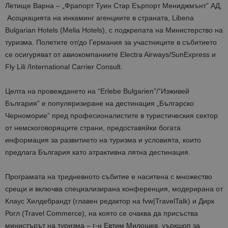
Летище Варна – „Фрапорт Туин Стар Еърпорт Мениджмънт” АД,
Асоциацията на инкаминг агенциите в страната, Libena
Bulgarian Hotels (Melia Hotels), с подкрепата на Министерство на
туризма. Полетите от/до Германия за участниците в събитието
се осигуряват от авиокомпаниите Electra Airways/SunExpress и
Fly Lili /International Carrier Consult.
Целта на провеждането на “Erlebe Bulgarien”/”Изживей
България” е популяризиране на дестинация „Българско
Черноморие” пред професионалистите в туристическия сектор
от немскоговорящите страни, предоставяйки богата
информация за развитието на туризма и условията, които
предлага България като атрактивна лятна дестинация.
Програмата на тридневното събитие е наситена с множество
срещи и включва специализирана конференция, модерирана от
Клаус Хилдебрандт (главен редактор на fvw|TravelTalk) и Дирк
Рогл (Travel Commerce), на която се очаква да присъства
министърът на туризма – г-н Евтим Милошев, уъркшоп за