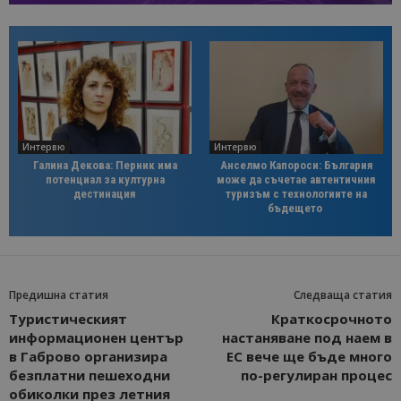
Интервю
Интервю
Галина Декова: Перник има
Анселмо Капороси: България
потенциал за културна
може да съчетае автентичния
дестинация
туризъм с технологиите на
бъдещето
Предишна статия
Следваща статия
Туристическият
Краткосрочното
информационен център
настаняване под наем в
в Габрово организира
ЕС вече ще бъде много
безплатни пешеходни
по-регулиран процес
обиколки през летния