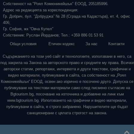
Собственост на "Роял Комюникейшън" ЕООД, 205185996.
Адрес на редакцията за кореспонденция:
Гр. Добрич, бул. “Добруджа” № 28 (Сграда на Кадастъра), ет. 4, офис
406;
Гр. София, жк “Овча Купел”
Собственик: Руслан Йорданов; Тел.: +359 886 01 53 91
Общи условия
Етичен кодекс
За нас
Контакти
Съдържанието на този уеб сайт и технологиите, използвани в него, са
под закрила на Закона за авторското право и сродните му права. Всички
авторски статии, репортажи, интервюта и други текстови, графични и
видео материали, публикувани в сайта, са собственост на „Роял
Комюникейшън“ ЕООД, освен ако изрично е посочено друго. Допуска се
публикуване на текстови материали само след писмено съгласие на
Bgtourism.bg, посочване на източника и добавяне на линк към
www.bgtourism.bg. Използването на графични и видео материали,
публикувани в сайта, е строго забранено. Нарушителите ще бъдат
санкционирани с цялата строгост на закона.