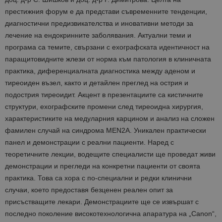
престижния форум е да представи съвременните тенденции,
диагностични предизвикателства и иновативни методи за
лечение на ендокринните заболявания. Актуални теми и
програма са темите, свързани с ехографската идентичност на
паращитовидните жлези от норма към патология в клиничната
практика, диференциалната диагностика между аденом и
тиреоиден възел, както и детайлен преглед на острия и
подострия тиреоидит. Акцент в презентациите са кистичните
структури, ехографските промени след тиреоидна хирургия,
характеристиките на медуларния карцином и анализ на сложен
фамилен случай на синдрома MEN2A. Уникален практически
панел и демонстрации с реални пациенти. Наред с
теоретичните лекции, водещите специалисти ще проведат живи
демонстрации и прегледи на конкретни пациенти от своята
практика. Това са хора с по-специални и редки клинични
случаи, което предоставя безценен реален опит за
присъстващите лекари. Демонстрациите ще се извършат с
последно поколение високотехнологична апаратура на „Canon“,