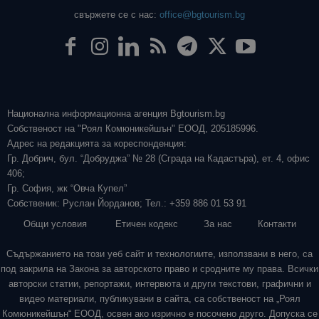
свържете се с нас:
office@bgtourism.bg
Национална информационна агенция Bgtourism.bg
Собственост на "Роял Комюникейшън" ЕООД, 205185996.
Адрес на редакцията за кореспонденция:
Гр. Добрич, бул. “Добруджа” № 28 (Сграда на Кадастъра), ет. 4, офис
406;
Гр. София, жк “Овча Купел”
Собственик: Руслан Йорданов; Тел.: +359 886 01 53 91
Общи условия
Етичен кодекс
За нас
Контакти
Съдържанието на този уеб сайт и технологиите, използвани в него, са
под закрила на Закона за авторското право и сродните му права. Всички
авторски статии, репортажи, интервюта и други текстови, графични и
видео материали, публикувани в сайта, са собственост на „Роял
Комюникейшън“ ЕООД, освен ако изрично е посочено друго. Допуска се