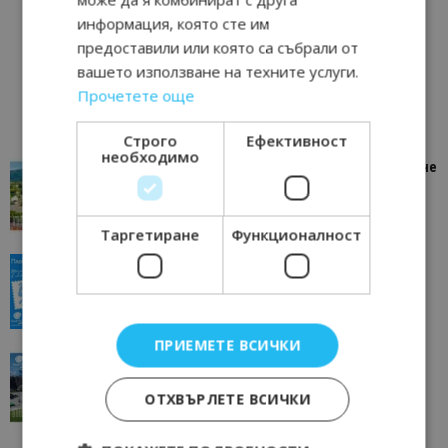
информация, която сте им
предоставили или която са събрали от
вашето използване на техните услуги.
Прочетете още
Строго
Ефективност
необходимо
“Пощенска картичка от…”: Петрич – Изживяване
отвъд очакваното
11/07/2026 11:22
Петрич
Таргетиране
Функционалност
“Пощенска картичка от…”: Пловдив, градът на
всички времена
23/06/2026 10:00
Пловдив
ПРИЕМЕТЕ ВСИЧКИ
“Пощенска картичка от…”: Перник – град на
традициите, културата и вдъхновяващите...
ОТХВЪРЛЕТЕ ВСИЧКИ
17/06/2026 09:01
Перник