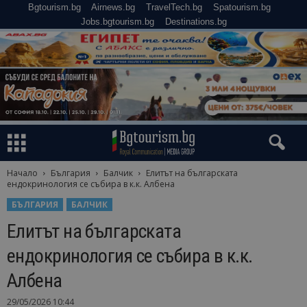
Bgtourism.bg
Airnews.bg
TravelTech.bg
Spatourism.bg
Jobs.bgtourism.bg
Destinations.bg
Начало
България
Балчик
Елитът на българската
ендокринология се събира в к.к. Албена
БЪЛГАРИЯ
БАЛЧИК
Елитът на българската
ендокринология се събира в к.к.
Албена
29/05/2026 10:44