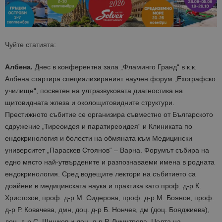
Чуйте статията:
Албена.
Днес в конферентна зала „Фламинго Гранд“ в к.к.
Албена стартира специализираният научен форум „Ехографско
училище“, посветен на ултразвуковата диагностика на
щитовидната жлеза и околощитовидните структури.
Престижното събитие се организира съвместно от Българското
сдружение „Тиреоидея и паратиреоидея“ и Клиниката по
ендокринология и болести на обмяната към Медицински
университет „Параскев Стоянов“ – Варна. Форумът събира на
едно място най-утвърдените и разпознаваеми имена в родната
ендокринология. Сред водещите лектори на събитието са
доайени в медицинската наука и практика като проф. д-р К.
Христозов, проф. д-р М. Сидерова, проф. д-р М. Боянов, проф.
д-р Р. Ковачева, дмн, доц. д-р Б. Нончев, дм (доц. Бояджиева),
доц. д-р С. Шишков и доц. д-р Р. Димитрова. Целта на