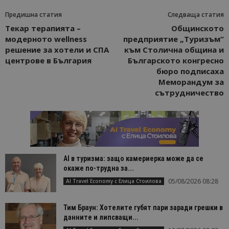
Предишна статия
Следваща статия
Текар терапията –
Общинското
модерното wellness
предприятие „Туризъм“
решение за хотели и СПА
към Столична община и
центрове в България
Българското конгресно
бюро подписаха
Меморандум за
сътрудничество
AI в туризма: защо камериерка може да се
окаже по-трудна за...
05/08/2026 08:28
AI Travel Economy с Елица Стоилова
Тим Браун: Хотелите губят пари заради грешки в
данните и липсващи...