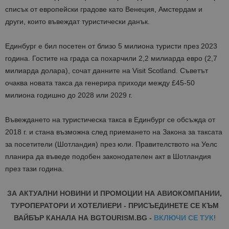
списък от европейски градове като Венеция, Амстердам и
други, които въвеждат туристически данък.
Единбург е бил посетен от близо 5 милиона туристи през 2023
година. Гостите на града са похарчили 2,2 милиарда евро (2,7
милиарда долара), сочат данните на Visit Scotland. Съветът
очаква новата такса да генерира приходи между £45-50
милиона годишно до 2028 или 2029 г.
Въвеждането на туристическа такса в Единбург се обсъжда от
2018 г. и стана възможна след приемането на Закона за таксата
за посетители (Шотландия) през юли. Правителството на Уелс
планира да въведе подобен законодателен акт в Шотландия
през тази година.
ЗА АКТУАЛНИ НОВИНИ И ПРОМОЦИИ НА АВИОКОМПАНИИ,
ТУРОПЕРАТОРИ И ХОТЕЛИЕРИ - ПРИСЪЕДИНЕТЕ СЕ КЪМ
ВАЙБЪР КАНАЛА НА BGTOURISM.BG -
ВКЛЮЧИ СЕ ТУК
!