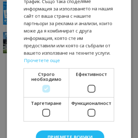
трафик. Също така споделяме
“Пощенска картичка от…”: Пловдив, градът на
информация за използването на нашия
всички времена
сайт от ваша страна с нашите
23/06/2026 10:00
Пловдив
партньори за реклама и анализи, които
може да я комбинират с друга
“Пощенска картичка от…”: Перник – град на
информация, която сте им
традициите, културата и вдъхновяващите...
предоставили или която са събрали от
17/06/2026 09:01
Перник
вашето използване на техните услуги.
Прочетете още
Строго
Ефективност
необходимо
Таргетиране
Функционалност
ПРИЕМЕТЕ ВСИЧКИ