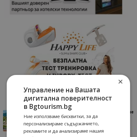
×
Управление на Вашата
дигитална поверителност
в Bgtourism.bg
“Пощенска картичка от…”: Петрич – Изживяване
Ние използваме бисквитки, за да
отвъд очакваното
персонализираме съдържанието,
11/07/2026 11:22
Петрич
рекламите и да анализираме нашия