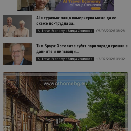
AI в туризма: защо камериерка може да се
окаже по-трудна за...
05/08/2026 08:28
AI Travel Economy с Елица Стоилова
Тим Браун: Хотелите губят пари заради грешки в
данните и липсващи...
13/07/2026 09:02
AI Travel Economy с Елица Стоилова