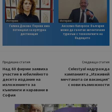
Интервю
Интервю
Галина Декова: Перник има
Анселмо Капороси: България
потенциал за културна
може да съчетае автентичния
дестинация
туризъм с технологиите на
бъдещето
Предишна статия
Следваща статия
Над 60 фирми заявиха
Celestyal надгражда
участие в юбилейното
кампанията „Изживей
десето издание на
мечтаната си ваканция“
изложението за
с нови възможности
къмпинги и каравани в
София