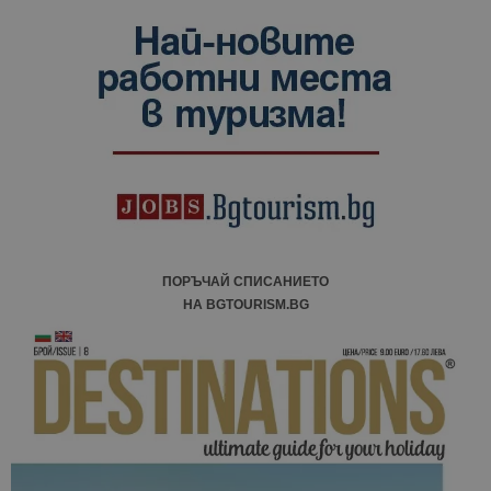
данни за
посетители
сесии и
кампании 
отчетите з
анализ на
сайтовете.
ПОРЪЧАЙ СПИСАНИЕТО
НА BGTOURISM.BG