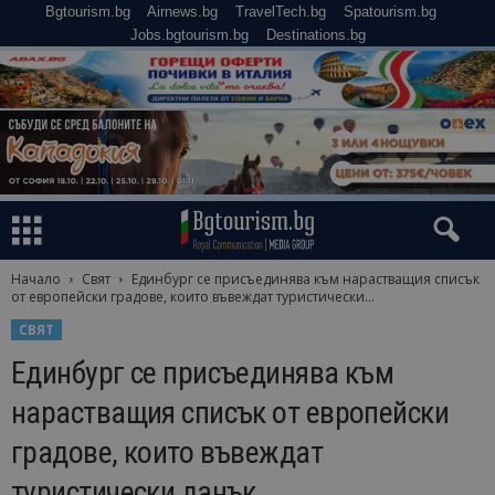
Bgtourism.bg
Airnews.bg
TravelTech.bg
Spatourism.bg
Jobs.bgtourism.bg
Destinations.bg
Начало
Свят
Единбург се присъединява към нарастващия списък
от европейски градове, които въвеждат туристически...
СВЯТ
Единбург се присъединява към
нарастващия списък от европейски
градове, които въвеждат
туристически данък