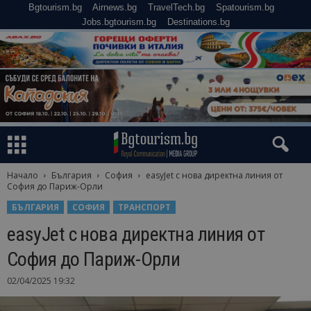
Bgtourism.bg
Airnews.bg
TravelTech.bg
Spatourism.bg
Jobs.bgtourism.bg
Destinations.bg
Начало
България
София
easyJet с нова директна линия от
София до Париж-Орли
БЪЛГАРИЯ
СОФИЯ
ТРАНСПОРТ
easyJet с нова директна линия от
София до Париж-Орли
02/04/2025 19:32