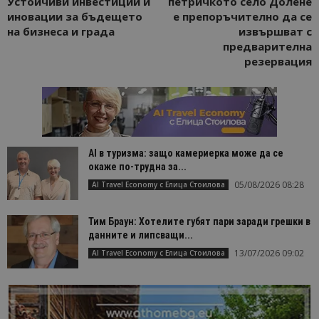
Устойчиви инвестиции и
петричкото село Долене
иновации за бъдещето
е препоръчително да се
на бизнеса и града
извършват с
предварителна
резервация
AI в туризма: защо камериерка може да се
окаже по-трудна за...
05/08/2026 08:28
AI Travel Economy с Елица Стоилова
Тим Браун: Хотелите губят пари заради грешки в
данните и липсващи...
13/07/2026 09:02
AI Travel Economy с Елица Стоилова