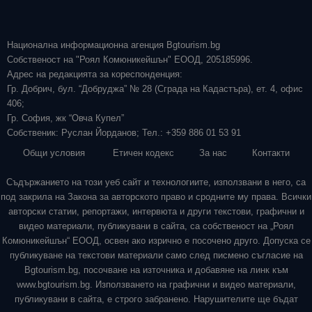
Национална информационна агенция Bgtourism.bg
Собственост на "Роял Комюникейшън" ЕООД, 205185996.
Адрес на редакцията за кореспонденция:
Гр. Добрич, бул. “Добруджа” № 28 (Сграда на Кадастъра), ет. 4, офис
406;
Гр. София, жк “Овча Купел”
Собственик: Руслан Йорданов; Тел.: +359 886 01 53 91
Общи условия
Етичен кодекс
За нас
Контакти
Съдържанието на този уеб сайт и технологиите, използвани в него, са
под закрила на Закона за авторското право и сродните му права. Всички
авторски статии, репортажи, интервюта и други текстови, графични и
видео материали, публикувани в сайта, са собственост на „Роял
Комюникейшън“ ЕООД, освен ако изрично е посочено друго. Допуска се
публикуване на текстови материали само след писмено съгласие на
Bgtourism.bg, посочване на източника и добавяне на линк към
www.bgtourism.bg. Използването на графични и видео материали,
публикувани в сайта, е строго забранено. Нарушителите ще бъдат