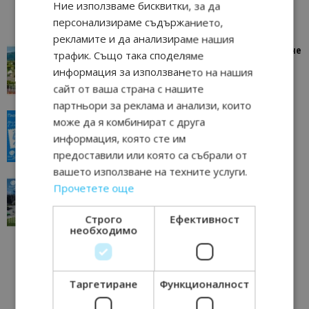
Ние използваме бисквитки, за да
персонализираме съдържанието,
рекламите и да анализираме нашия
“Пощенска картичка от…”: Петрич – Изживяване
трафик. Също така споделяме
отвъд очакваното
информация за използването на нашия
11/07/2026 11:22
Петрич
сайт от ваша страна с нашите
партньори за реклама и анализи, които
“Пощенска картичка от…”: Пловдив, градът на
може да я комбинират с друга
всички времена
информация, която сте им
23/06/2026 10:00
Пловдив
предоставили или която са събрали от
вашето използване на техните услуги.
“Пощенска картичка от…”: Перник – град на
Прочетете още
традициите, културата и вдъхновяващите...
17/06/2026 09:01
Перник
Строго
Ефективност
необходимо
Таргетиране
Функционалност