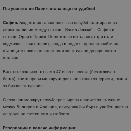
Пътуването до Париж става още по-удобно!
София.
Бюджетният авиопревозвач
easyJet
стартира нова
директна линия между
летище „Васил Левски“ – София
и
летище Орли
в Париж. Полетите се изпълняват
три пъти
седмично – във вторник, сряда и неделя
, предоставяйки на
пътниците повече възможности за пътуване до френската
столица.
Билетите започват от
само 47 евро в посока
(без включен
багаж), което прави маршрута достъпен както за туристи, така и
за бизнес пътувания.
С този нов маршрут easyJet разширява опциите за пътуване
между България и Франция, осигурявайки бърз и удобен достъп
до
града на светлината и любовта
.
Резервации и повече информация: