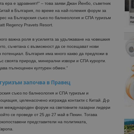
а ера е здравният!“ – това заяви Джан Йенбо, съветник
 Китай в България, по време на най-големия форум за
грес на Българския съюз по балнеология и СПА туризъм
tt Regency Pravets Resort.
ного важна роля в усилията за удължаване на човешкия
вето, съчетана с възможност да се посещават нови
н потенциал. България има много какво да предложи в
ъс своята природа, минерални извори и СПА курорти.
дава пълноценен културен обмен.“
туризъм започва в Правец
рския съюз по балнеология и СПА туризъм и
циация, целенасочено изгражда контакти с Китай. Д-р
рия международен форум на световните пазарни лидери
който се проведе от 25 до 27 май в Пекин. Тогава
окопоставени представители на политиката,
Европа.