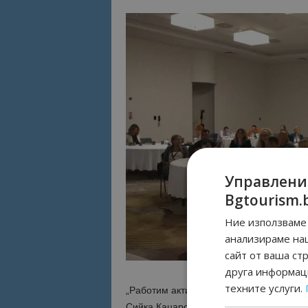
Управлени
Bgtourism.
Ние използваме 
анализираме на
сайт от ваша ст
друга информаци
техните услуги.
„Работим активно за привличане на пове
Сийка Кацарова по време на конгреса в