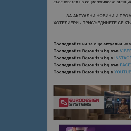
съосновател на социологическа агенция
Име
Име
ЗА АКТУАЛНИ НОВИНИ И ПРО
sc_is_visitor_uniq
ХОТЕЛИЕРИ - ПРИСЪЕДИНЕТЕ СЕ КЪ
is_visitor_unique
Последвайте ни за още актуални но
is_unique
Последвайте
Bgtourism.bg във
VIBE
Последвайте
Bgtourism.bg в
INSTAG
_ga_B09EBBY8PY
Последвайте
Bgtourism.bg във
FAC
Последвайте
Bgtourism.bg в
YOUTU
_ga_WXPDN4HSCV
_ga_FK650GXHRZ
_ga