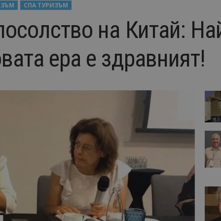
ИЗЪМ
СПА ТУРИЗЪМ
посолство на Китай: На
вата ера е здравният!