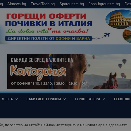
bg
Airnews.bg
TravelTech.bg
Spatourism.bg
Jobs.bgtourism.bg
Des
МЕСТА
СЪБИТИЕН ТУРИЗЪМ
ТУРОПЕРАТОРИ
ТЕХНОЛО
, посолство на Китай: Най-важният туризъм на новата ера е здравният!