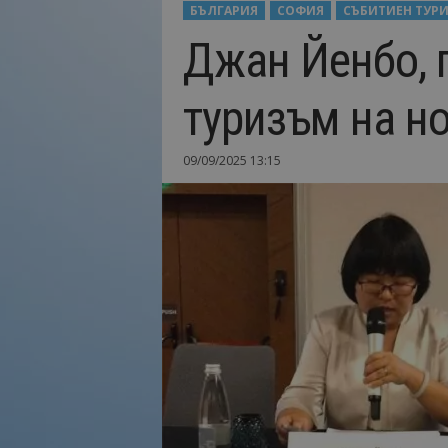
БЪЛГАРИЯ
СОФИЯ
СЪБИТИЕН ТУР
Н
Джан Йенбо, 
а
й
-
туризъм на но
в
а
ж
09/09/2025 13:15
н
о
т
о
о
т
т
у
р
и
з
м
а
!