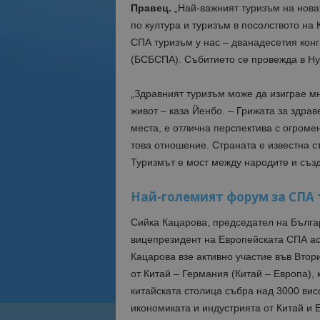
Правец.
„Най-важният туризъм на новат
по култура и туризъм в посолството на
СПА туризъм у нас – дванадесетия кон
(БСБСПА). Събитието се провежда в Hya
„Здравният туризъм може да изиграе м
живот – каза Йенбо. – Грижата за здра
места, е отлична перспектива с огроме
това отношение. Страната е известна с
Туризмът е мост между народите и съз
Най-големият форум за СПА 
Сийка Кацарова, председател на Бълга
вицепрезидент на Европейската СПА асо
Кацарова взе активно участие във Вто
от Китай – Германия (Китай – Европа), 
китайската столица събра над 3000 вис
икономиката и индустрията от Китай и 