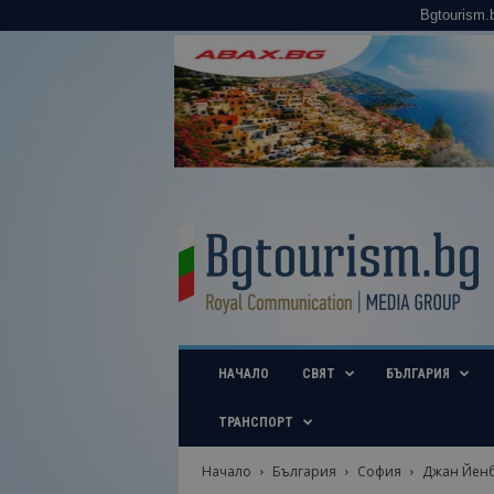
Bgtourism.
B
g
t
o
u
r
i
НАЧАЛО
СВЯТ
БЪЛГАРИЯ
s
m
.
ТРАНСПОРТ
b
g
Начало
България
София
Джан Йенбо
–