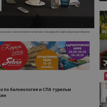
туризъм в посолството на Китай в България/Снимка Кристиан Иванов
юз по балнеология и СПА туризъм
кин