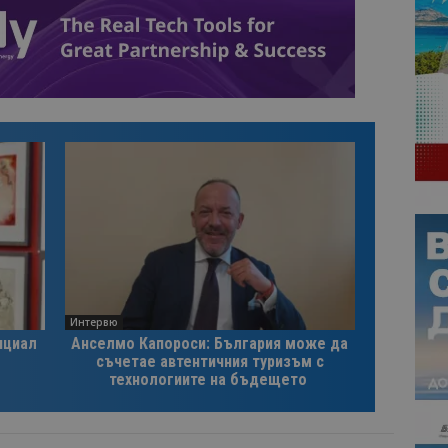
Интервю
нциал
Анселмо Капороси: България може да
съчетае автентичния туризъм с
технологиите на бъдещето