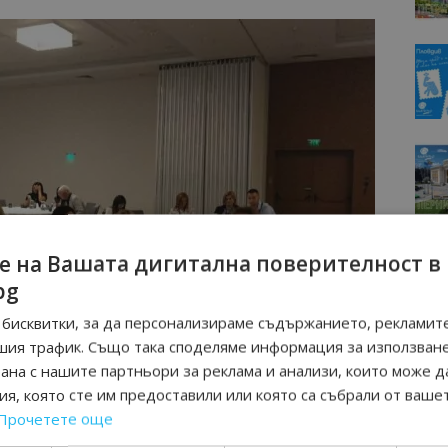
е на Вашата дигитална поверителност в
bg
бисквитки, за да персонализираме съдържанието, рекламите
шия трафик. Също така споделяме информация за използван
рана с нашите партньори за реклама и анализи, които може д
я, която сте им предоставили или която са събрали от ваше
Прочетете още
че туристи от Китай в българските курорти“, заяви
 Правец.