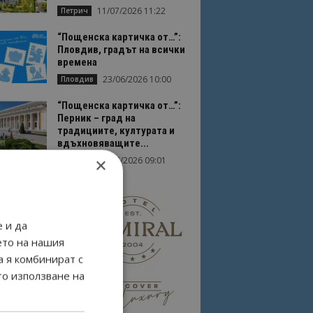
11/07/2026 11:22
Петрич
“Пощенска картичка от…”:
Пловдив, градът на всички
времена
23/06/2026 10:00
Пловдив
“Пощенска картичка от…”:
Перник – град на
традициите, културата и
вдъхновяващите...
×
17/06/2026 09:01
Перник
 и да
ето на нашия
а я комбинират с
то използване на