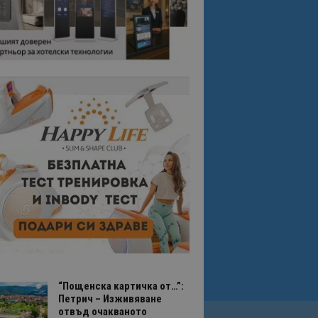
“Пощенска картичка от…”:
Петрич – Изживяване
отвъд очакваното