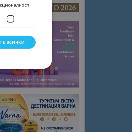
кционалност
ТЕ ВСИЧКИ
елско влизане и
тки.
омните съгласието
квитки на сайта.