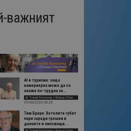
й-важният
AI в туризма: защо
камериерка може да се
окаже по-трудна за...
AI Travel Economy с Елица Стоилова
05/08/2026 08:28
Тим Браун: Хотелите губят
пари заради грешки в
данните и липсващи...
AI Travel Economy с Елица Стоилова