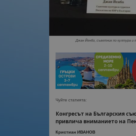
Джан Йенбо, съветник по култура и 
Чуйте статията:
Конгресът на Българския съ
привлича вниманието на Пе
Кристиан ИВАНОВ