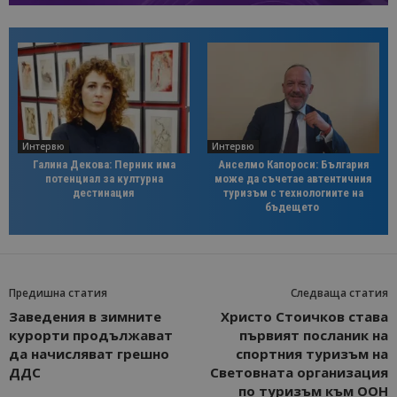
Интервю
Интервю
Галина Декова: Перник има
Анселмо Капороси: България
потенциал за културна
може да съчетае автентичния
дестинация
туризъм с технологиите на
бъдещето
Предишна статия
Следваща статия
Заведения в зимните
Христо Стоичков става
курорти продължават
първият посланик на
да начисляват грешно
спортния туризъм на
ДДС
Световната организация
по туризъм към ООН