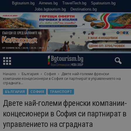
Bgtourism.bg
Airnews.bg
TravelTech.bg
Spatourism.bg
Jobs.bgtourism.bg
Destinations.bg
Начало
България
София
Двете най-големи френски
компании-концесионери в София си партнират в управлението на
сградната...
БЪЛГАРИЯ
СОФИЯ
ТРАНСПОРТ
Двете най-големи френски компании-
концесионери в София си партнират в
управлението на сградната