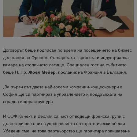
Договорът беше подписан по време на посещението на бизнес
делегация на Френско-българската търговска и индустриална
камара на столичното летище. Специален гост на събитието
беше Н. Пр.
Жоел Мейер
, посланик на Франция в България.
„За първи път двете най-големи компании-концесионери в
София ще си партнират в управлението и поддръжката на
сградна инфраструктура.
И СОФ Кънект, и Веолия са част от водещи френски групи с
дългогодишен опит в управлението на стратегически обекти.
Убедени сме, че това партньорство ще гарантира повишаване