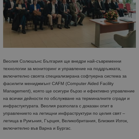
Веолия Солюшънс България ще внедри най-съвременни
технологии за мониторинг и управление на поддръжката,
включително своята специализирана софтуерна система за
фасилити мениджмънт CAFM (Computer Aided Facility
Management), която ще осигури бързо и ефективно управление
на всички дейности по обслужване на терминалните сгради и
инфрастуктурата. Веолия разполага с доказан опит в
управлението на летищни инфраструктури по целия свят –
летища в Румъния, Гърция, Великобритания, Близкия Изток,
включително във Варна и Бургас.