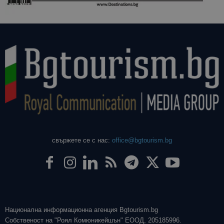
свържете се с нас:
office@bgtourism.bg
Национална информационна агенция Bgtourism.bg
Собственост на "Роял Комюникейшън" ЕООД, 205185996.