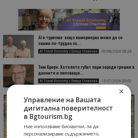
AI в туризма: защо камериерка може да се
окаже по-трудна за...
05/08/2026 08:28
AI Travel Economy с Елица Стоилова
Тим Браун: Хотелите губят пари заради грешки в
данните и липсващи...
13/07/2026 09:02
AI Travel Economy с Елица Стоилова
×
Управление на Вашата
дигитална поверителност
в Bgtourism.bg
Ние използваме бисквитки, за да
персонализираме съдържанието,