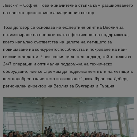
Левски“ – София. Това е значителна стъпка към разширяването
на нашето присъствие в авиационния сектор.
Този договор се основава на експертния опит на Веолия за
оптимизиране на оперативната ефективност на поддръжката,
което напълно съответства на целите на летището за
повишаване на конкурентоспособността и покриване на най-
високи стандарти. Чрез нашия цялостен подход, който включва
24/7 операции и оптимална поддръжка на техническо
оборудване, ние се стремим да подпомогнем пътя на летището
към подобрено клиентско изживяване.“, каза Франсоа Деберг,
регионален директор на Веолия за България и Гърция.