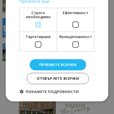
Прочетете още
отвъд очакваното
11/07/2026 11:22
Петрич
Строго
Ефективност
необходимо
“Пощенска картичка от…”: Пловдив, градът на
всички времена
23/06/2026 10:00
Пловдив
Таргетиране
Функционалност
“Пощенска картичка от…”: Перник – град на
традициите, културата и вдъхновяващите...
17/06/2026 09:01
Перник
ПРИЕМЕТЕ ВСИЧКИ
ОТХВЪРЛЕТЕ ВСИЧКИ
ПОКАЖЕТЕ ПОДРОБНОСТИ
Строго необходимо
Ефективност