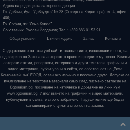
Адрес на редакцията за кореспонденция:
Гр. Добрич, бул. “Добруджа” № 28 (Сграда на Кадастъра), ет. 4, офис
406;
Гр. София, жк “Овча Купел”
Собственик: Руслан Йорданов; Тел.: +359 886 01 53 91
Общи условия
Етичен кодекс
За нас
Контакти
Съдържанието на този уеб сайт и технологиите, използвани в него, са
под закрила на Закона за авторското право и сродните му права. Всички
авторски статии, репортажи, интервюта и други текстови, графични и
видео материали, публикувани в сайта, са собственост на „Роял
Комюникейшън“ ЕООД, освен ако изрично е посочено друго. Допуска се
публикуване на текстови материали само след писмено съгласие на
Bgtourism.bg, посочване на източника и добавяне на линк към
www.bgtourism.bg. Използването на графични и видео материали,
публикувани в сайта, е строго забранено. Нарушителите ще бъдат
санкционирани с цялата строгост на закона.