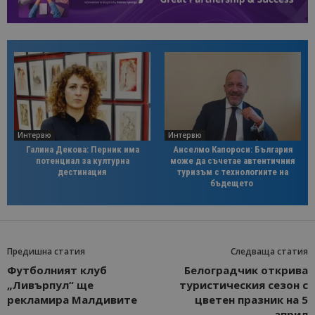
Интервю
Интервю
Галина Декова: Перник има
Анселмо Капороси: България
потенциал за културна
може да съчетае автентичния
дестинация
туризъм с технологиите на
бъдещето
Предишна статия
Следваща статия
Футболният клуб
Белоградчик открива
„Ливърпул“ ще
туристическия сезон с
рекламира Малдивите
цветен празник на 5
април