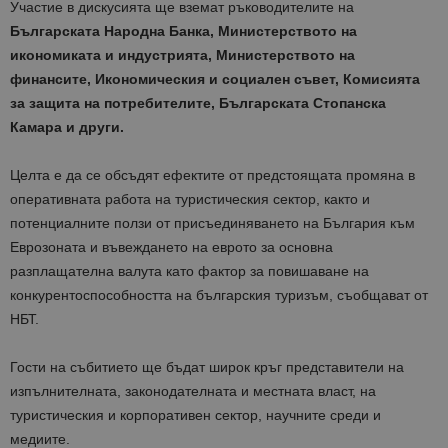
Участие в дискусията ще вземат ръководителите на
Българската Народна Банка, Министерството на
икономиката и индустрията, Министерството на
финансите, Икономическия и социален съвет, Комисията
за защита на потребителите, Българската Стопанска
Камара и други.
Целта е да се обсъдят ефектите от предстоящата промяна в
оперативната работа на туристическия сектор, както и
потенциалните ползи от присъединяването на България към
Еврозоната и въвеждането на еврото за основна
разплащателна валута като фактор за повишаване на
конкурентоспособността на българския туризъм, съобщават от
НБТ.
Гости на събитието ще бъдат широк кръг представители на
изпълнителната, законодателната и местната власт, на
туристическия и корпоративен сектор, научните среди и
медиите.