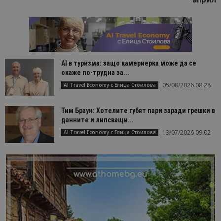
AI в туризма: защо камериерка може да се
окаже по-трудна за...
05/08/2026 08:28
AI Travel Economy с Елица Стоилова
Тим Браун: Хотелите губят пари заради грешки в
данните и липсващи...
13/07/2026 09:02
AI Travel Economy с Елица Стоилова