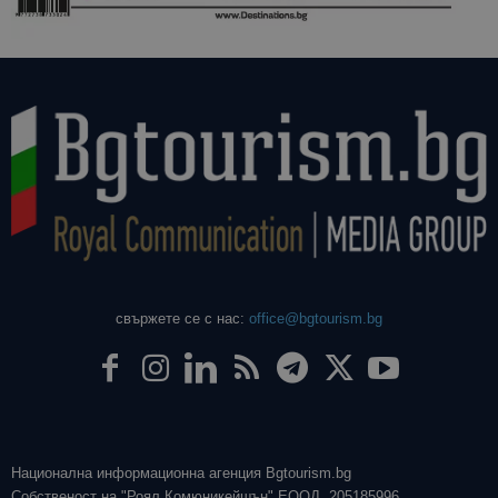
свържете се с нас:
office@bgtourism.bg
Национална информационна агенция Bgtourism.bg
Собственост на "Роял Комюникейшън" ЕООД, 205185996.