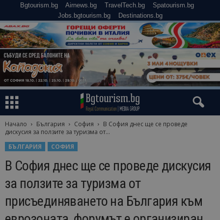
Bgtourism.bg
Airnews.bg
TravelTech.bg
Spatourism.bg
Jobs.bgtourism.bg
Destinations.bg
Начало
България
София
В София днес ще се проведе
дискусия за ползите за туризма от...
БЪЛГАРИЯ
СОФИЯ
В София днес ще се проведе дискусия
за ползите за туризма от
присъединяването на България към
еврозоната, форумът е организиран