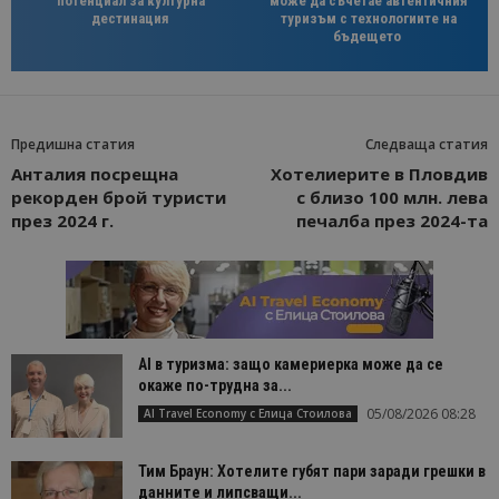
потенциал за културна
може да съчетае автентичния
дестинация
туризъм с технологиите на
бъдещето
Предишна статия
Следваща статия
Анталия посрещна
Хотелиерите в Пловдив
рекорден брой туристи
с близо 100 млн. лева
през 2024 г.
печалба през 2024-та
AI в туризма: защо камериерка може да се
окаже по-трудна за...
05/08/2026 08:28
AI Travel Economy с Елица Стоилова
Тим Браун: Хотелите губят пари заради грешки в
данните и липсващи...