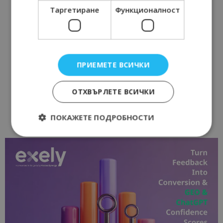
Таргетиране
Функционалност
ПРИЕМЕТЕ ВСИЧКИ
ОТХВЪРЛЕТЕ ВСИЧКИ
ПОКАЖЕТЕ ПОДРОБНОСТИ
Строго необходимо
Ефективност
Таргетиране
Функционалност
Строго необходимите бисквитки позволяват
основната функционалност на уебсайта, като
потребителско влизане и управление на
акаунта. Уебсайтът не може да се използва
правилно без строго необходими бисквитки.