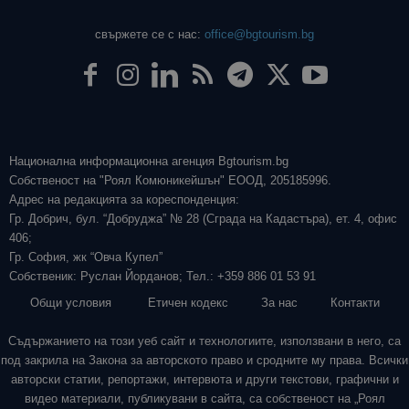
свържете се с нас:
office@bgtourism.bg
Национална информационна агенция Bgtourism.bg
Собственост на "Роял Комюникейшън" ЕООД, 205185996.
Адрес на редакцията за кореспонденция:
Гр. Добрич, бул. “Добруджа” № 28 (Сграда на Кадастъра), ет. 4, офис
406;
Гр. София, жк “Овча Купел”
Собственик: Руслан Йорданов; Тел.: +359 886 01 53 91
Общи условия
Етичен кодекс
За нас
Контакти
Съдържанието на този уеб сайт и технологиите, използвани в него, са
под закрила на Закона за авторското право и сродните му права. Всички
авторски статии, репортажи, интервюта и други текстови, графични и
видео материали, публикувани в сайта, са собственост на „Роял