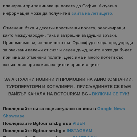
планирани три заминаващи полета до София. Актуална
информация може да получите в
сайта на летището
.
Отменени бяха и десетки пристигащи полета, реализиращи
както международни, така и вътрешни въздушни връзки.
Припомняме ви, че летището във Франкфурт вчера предупреди
за очаквани валежи от сняг и леден дъжд, които може да бъдат
причина за отменени полети. Днес има и много полети със
закъснения при заминаващите и пристигащите.
ЗА АКТУАЛНИ НОВИНИ И ПРОМОЦИИ НА АВИОКОМПАНИИ,
ТУРОПЕРАТОРИ И ХОТЕЛИЕРИ - ПРИСЪЕДИНЕТЕ СЕ КЪМ
ВАЙБЪР КАНАЛА НА BGTOURISM.BG -
ВКЛЮЧИ СЕ ТУК
!
Последвайте ни за още актуални новини
в
Google News
Showcase
Последвайте
Bgtourism.bg във
VIBER
Последвайте
Bgtourism.bg в
INSTAGRAM