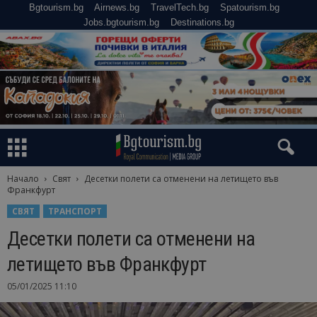
Bgtourism.bg
Airnews.bg
TravelTech.bg
Spatourism.bg
Jobs.bgtourism.bg
Destinations.bg
Начало
Свят
Десетки полети са отменени на летището във
Франкфурт
СВЯТ
ТРАНСПОРТ
Десетки полети са отменени на
летището във Франкфурт
05/01/2025 11:10