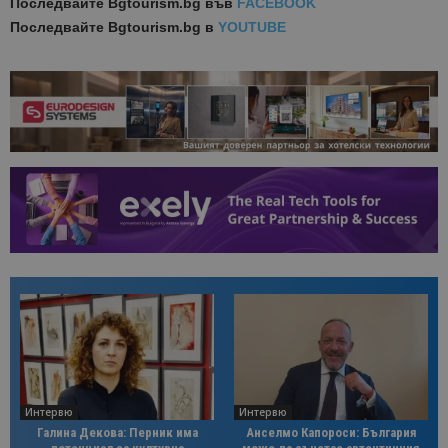
Последвайте
Bgtourism.bg във
FACEBOOK
Последвайте
Bgtourism.bg в
YOUTUBE
Интервю
Интервю
Галина Декова: Перник има
Анселмо Капороси: България