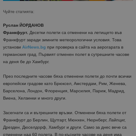
Чуйте статията:
Руслан ЙОРДАНОВ
Франкфурт.
Десетки полети са отменени на летището във
Франкфурт заради зимните метеорологични условия. Това
установи
AirNews.bg
при проверка в сайта на аерогарата в
германския град. Първият отменен полет в сутрешните часове
на деня бе до Хамбург.
През последните часове бяха отменени полети до почти всички
европейски градове като Брюксел, Амстердам, Рим, Женева,
Барселона, Лондон, Флоренция, Марсилия, Париж, Мадрид,
Виена, Хелзинки и много други.
Засегнати са и вътрешните връзки. Отменени бяха полети от
Франкфурт до Берлин, Щутгарт, Мюнхен, Нюрнберг, Лайпциг,
Дрезден, Дюселдорф, Хамбург и други. Само за днес вече са
отменени над 60 полета. В по-късните часове на деня има