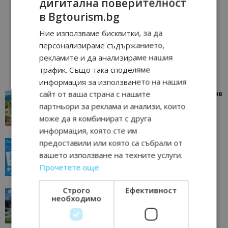
дигитална поверителност
в Bgtourism.bg
Ние използваме бисквитки, за да
персонализираме съдържанието,
рекламите и да анализираме нашия
трафик. Също така споделяме
информация за използването на нашия
сайт от ваша страна с нашите
“Пощенска картичка от…”: Петрич – Изживяване
отвъд очакваното
партньори за реклама и анализи, които
11/07/2026 11:22
Петрич
може да я комбинират с друга
информация, която сте им
предоставили или която са събрали от
“Пощенска картичка от…”: Пловдив, градът на
всички времена
вашето използване на техните услуги.
23/06/2026 10:00
Пловдив
Прочетете още
Строго
Ефективност
“Пощенска картичка от…”: Перник – град на
необходимо
традициите, културата и вдъхновяващите...
17/06/2026 09:01
Перник