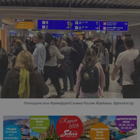
Летището във Франкфурт/Снимка Руслан Йорданов, Bgtourism.bg