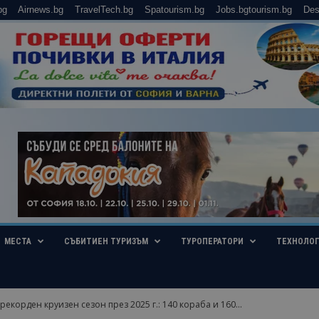
bg
Airnews.bg
TravelTech.bg
Spatourism.bg
Jobs.bgtourism.bg
Des
МЕСТА
СЪБИТИЕН ТУРИЗЪМ
ТУРОПЕРАТОРИ
ТЕХНОЛО
рекорден круизен сезон през 2025 г.: 140 кораба и 160...