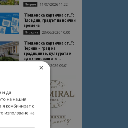
11/07/2026 11:22
Петрич
“Пощенска картичка от…”:
Пловдив, градът на всички
времена
23/06/2026 10:00
Пловдив
“Пощенска картичка от…”:
Перник – град на
традициите, културата и
вдъхновяващите...
×
17/06/2026 09:01
Перник
 и да
ето на нашия
а я комбинират с
то използване на