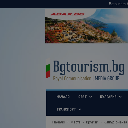
Bgtourism.
B
g
t
o
u
r
i
НАЧАЛО
СВЯТ
БЪЛГАРИЯ
s
m
.
ТРАНСПОРТ
b
g
Начало
Места
Круизи
Кипър очаква 
–