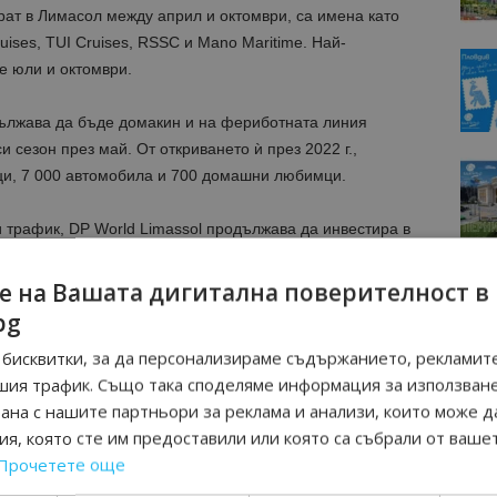
рат в Лимасол между април и октомври, са имена като
ruises, TUI Cruises, RSSC и Mano Maritime. Най-
е юли и октомври.
ължава да бъде домакин и на фериботната линия
и сезон през май. От откриването ѝ през 2022 г.,
ци, 7 000 автомобила и 700 домашни любимци.
 трафик, DP World Limassol продължава да инвестира в
 подобрения са обновяване на терминала с нови
и рентгенови машини за повишена сигурност и
е на Вашата дигитална поверителност в
лючително кафенета, търговски обекти и трансферни
bg
бисквитки, за да персонализираме съдържанието, рекламите
шия трафик. Също така споделяме информация за използван
на кипърското правителство да изготви дългосрочна
рана с нашите партньори за реклама и анализи, които може д
зъм. „Целта е Кипър да се утвърди като основна
я, която сте им предоставили или която са събрали от ваше
е – и това е напълно постижимо“, заяви той.
Прочетете още
асилен интерес от страна на круизните оператори, Кипър