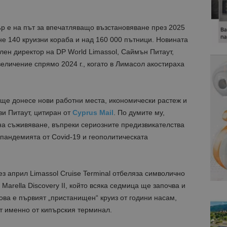
р е на път за впечатляващо възстановяване през 2025
щне 140 круизни кораба и над 160 000 пътници. Новината
ен директор на DP World Limassol, Саймън Питаут,
величение спрямо 2024 г., когато в Лимасол акостираха
 ще донесе нови работни места, икономически растеж и
и Питаут, цитиран от
Cyprus Mail
. По думите му,
на съживяване, въпреки сериозните предизвикателства
пандемията от Covid-19 и геополитическата
ез април Limassol Cruise Terminal отбеляза символично
arella Discovery II, който всяка седмица ще започва и
ва е първият „пристанищен“ круиз от години насам,
ат именно от кипърския терминал.