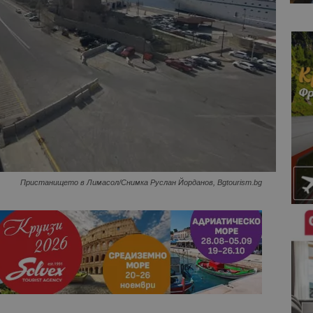
Пристанището в Лимасол/Снимка Руслан Йорданов, Bgtourism.bg