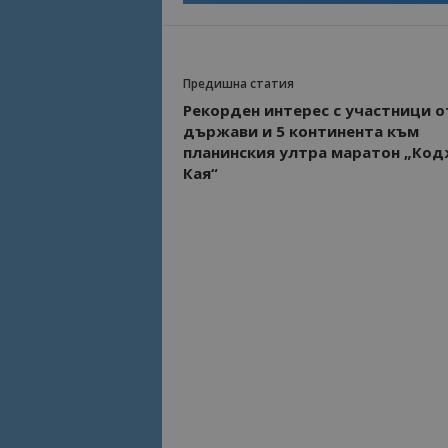
Предишна статия
Рекорден интерес с участници о
държави и 5 континента към
планинския ултра маратон „Ко
Кая“