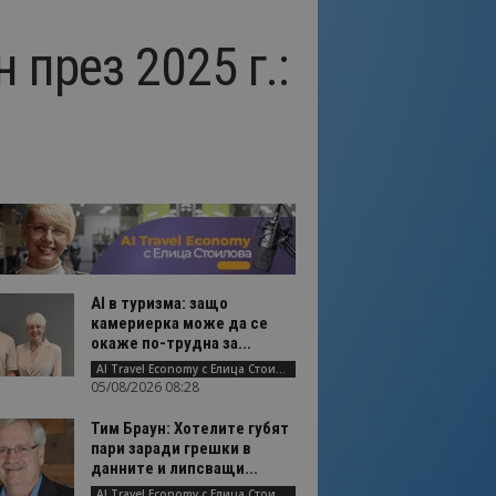
 през 2025 г.:
AI в туризма: защо
камериерка може да се
окаже по-трудна за...
AI Travel Economy с Елица Стоилова
05/08/2026 08:28
Тим Браун: Хотелите губят
пари заради грешки в
данните и липсващи...
AI Travel Economy с Елица Стоилова