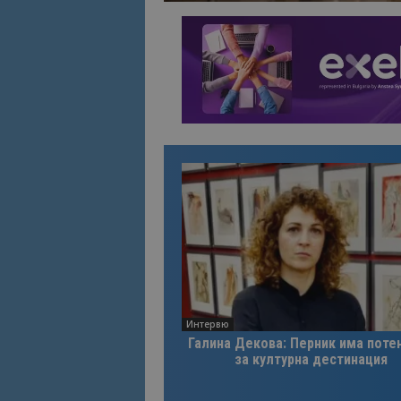
Име
Име
sc_is_visitor_uniq
is_visitor_unique
is_unique
_ga_B09EBBY8PY
_ga_WXPDN4HSCV
_ga_FK650GXHRZ
_ga
Интервю
Галина Декова: Перник има поте
за културна дестинация