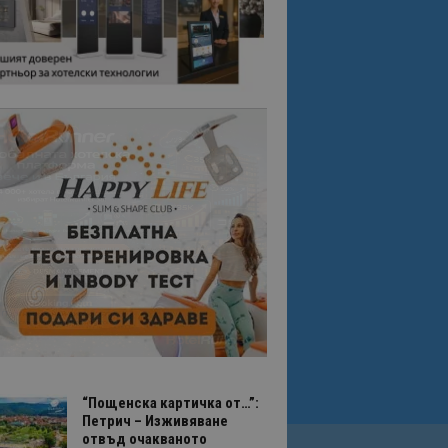
“Пощенска картичка от…”:
Петрич – Изживяване
отвъд очакваното