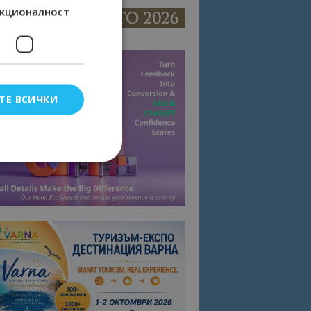
кционалност
ТЕ ВСИЧКИ
елско влизане и
тки.
омните съгласието
квитки на сайта.