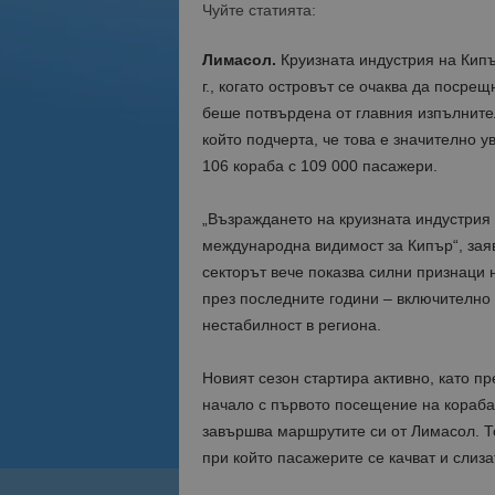
Чуйте статията:
Лимасол.
Круизната индустрия на Кипъ
г., когато островът се очаква да посре
беше потвърдена от главния изпълнител
който подчерта, че това е значително у
106 кораба с 109 000 пасажери.
„Възраждането на круизната индустрия
международна видимост за Кипър“, заяв
секторът вече показва силни признаци 
през последните години – включително 
нестабилност в региона.
Новият сезон стартира активно, като пр
начало с първото посещение на кораба M
завършва маршрутите си от Лимасол. То
при който пасажерите се качват и слиз