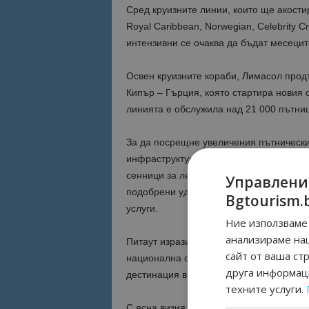
Сред круизните линии, които ще акости
Royal Caribbean, Norwegian, Celebrity C
интензивни се очаква да бъдат месецит
Освен круизните кораби, Лимасол прод
Кипър – Гърция, която стартира новия с
линията е обслужила над 21 000 пътни
За да посрещне увеличения пътнически
инфраструктура и услуги. Сред новите
сенници за летния сезон, допълнителн
Управлени
подобрени удобства за пътниците – вк
Bgtourism.
услуги.
Ние използваме 
анализираме на
Питаут изрази и подкрепа за усилията 
сайт от ваша ст
национална стратегия за круизния тури
друга информаци
дестинация в Източното Средиземномори
техните услуги.
С ясна визия, сериозни инвестиции и з