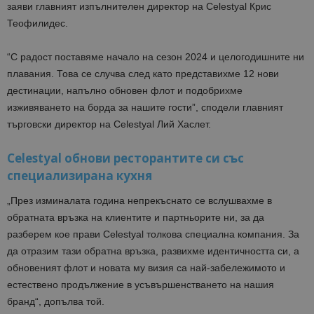
заяви главният изпълнителен директор на Celestyal Крис
Теофилидес.
“С радост поставяме начало на сезон 2024 и целогодишните ни
плавания. Това се случва след като представихме 12 нови
дестинации, напълно обновен флот и подобрихме
изживяването на борда за нашите гости”, сподели главният
търговски директор на Celestyal Лий Хаслет.
Celestyal обнови ресторантите си със
специализирана кухня
„През изминалата година непрекъснато се вслушвахме в
обратната връзка на клиентите и партньорите ни, за да
разберем кое прави Celestyal толкова специална компания. За
да отразим тази обратна връзка, развихме идентичността си, а
обновеният флот и новата му визия са най-забележимото и
естествено продължение в усъвършенстването на нашия
бранд“, допълва той.