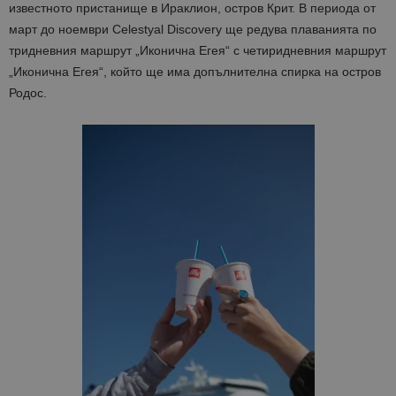
известното пристанище в Ираклион, остров Крит. В периода от
март до ноември Celestyal Discovery ще редува плаванията по
тридневния маршрут „Иконична Егея“ с четиридневния маршрут
„Иконична Егея“, който ще има допълнителна спирка на остров
Родос.