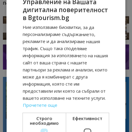
Управление на Вашата
Последвайте
Bgtourism.bg в
YOUTUBE
дигитална поверителност
в Bgtourism.bg
Ние използваме бисквитки, за да
персонализираме съдържанието,
рекламите и да анализираме нашия
трафик. Също така споделяме
информация за използването на нашия
сайт от ваша страна с нашите
партньори за реклама и анализи, които
може да я комбинират с друга
информация, която сте им
предоставили или която са събрали от
вашето използване на техните услуги.
Прочетете още
Интервю
Интервю
Строго
Ефективност
необходимо
Диана Благоева: EXPLORA III
Галина Декова: Перник има
показва новото лице на
потенциал за културна
луксозното круизно пътуване
дестинация