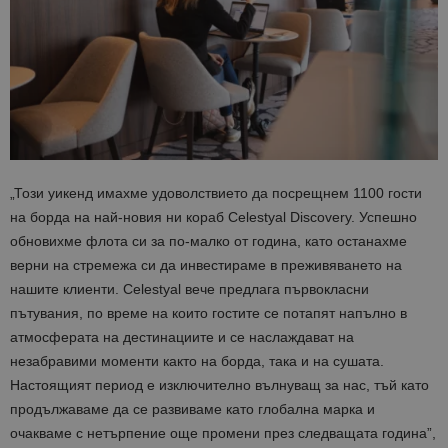
„Този уикенд имахме удоволствието да посрещнем 1100 гости
на борда на най-новия ни кораб Celestyal Discovery. Успешно
обновихме флота си за по-малко от година, като останахме
верни на стремежа си да инвестираме в преживяването на
нашите клиенти. Celestyal вече предлага първокласни
пътувания, по време на които гостите се потапят напълно в
атмосферата на дестинациите и се наслаждават на
незабравими моменти както на борда, така и на сушата.
Настоящият период е изключително вълнуващ за нас, тъй като
продължаваме да се развиваме като глобална марка и
очакваме с нетърпение още промени през следващата година”,