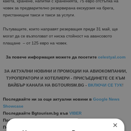
каюта, хранене, напитки с храненията, 75 евро отстъпка на
човек за предварително резервирана екскурзия на брега,
пристанищни такси и такси за услуги.
Пътуващите, които направят резервация преди 31 май, ще
могат да се възползват от ниска стойност на авансовото
плащане – от 125 евро на човек.
За повече информация можете да посетите
celestyal.com
ЗА АКТУАЛНИ НОВИНИ И ПРОМОЦИИ НА АВИОКОМПАНИИ,
ТУРОПЕРАТОРИ И ХОТЕЛИЕРИ - ПРИСЪЕДИНЕТЕ СЕ КЪМ
ВАЙБЪР КАНАЛА НА BGTOURISM.BG -
ВКЛЮЧИ СЕ ТУК
!
Последвайте ни за още актуални новини
в
Google News
Showcase
Последвайте
Bgtourism.bg във
VIBER
Последвайте
Bgtourism.bg в
INSTAGRAM
×
Последвайте
Bgtourism.bg във
FACEBOOK