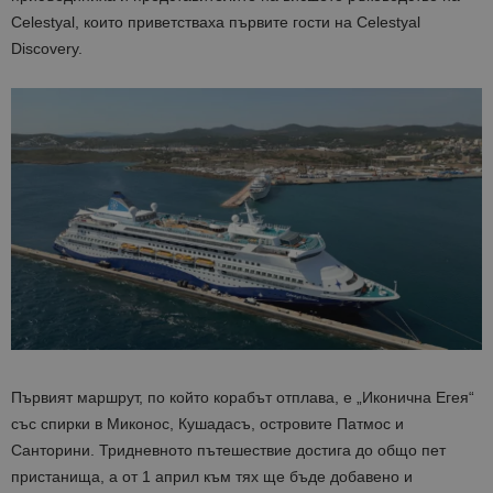
Celestyal, които приветстваха първите гости на Celestyal
Discovery.
Първият маршрут, по който корабът отплава, е „Иконична Егея“
със спирки в Миконос, Кушадасъ, островите Патмос и
Санторини. Тридневното пътешествие достига до общо пет
пристанища, а от 1 април към тях ще бъде добавено и