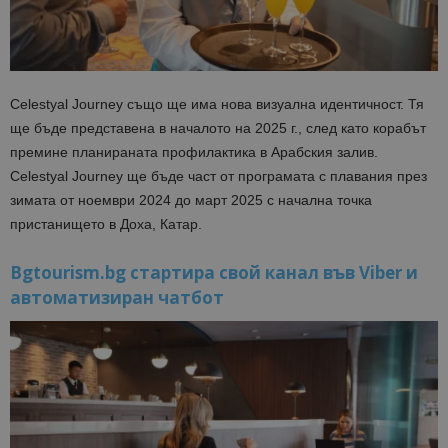
Celestyal Journey също ще има нова визуална идентичност. Тя
ще бъде представена в началото на 2025 г., след като корабът
премине планираната профилактика в Арабския залив.
Celestyal Journey ще бъде част от програмата с плавания през
зимата от ноември 2024 до март 2025 с начална точка
пристанището в Доха, Катар.
Bgtourism.bg стартира свой канал във Viber и
автоматизиран чатбот