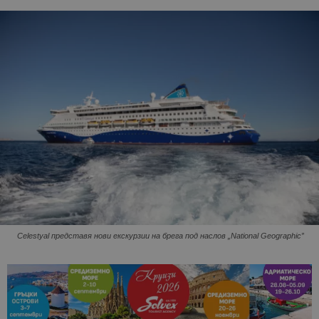
Celestyal представя нови екскурзии на брега под наслов „National Geographic”