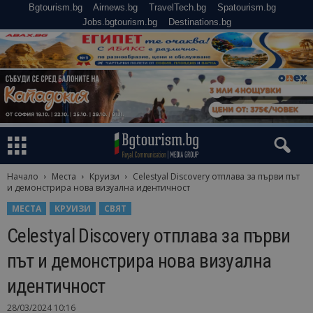
Bgtourism.bg
Airnews.bg
TravelTech.bg
Spatourism.bg
Jobs.bgtourism.bg
Destinations.bg
Начало
Места
Круизи
Celestyal Discovery отплава за първи път
и демонстрира нова визуална идентичност
МЕСТА
КРУИЗИ
СВЯТ
Celestyal Discovery отплава за първи
път и демонстрира нова визуална
идентичност
28/03/2024 10:16