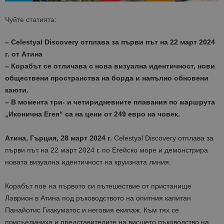
Чуйте статията:
– Celestyal Discovery отплава за първи път на 22 март 2024
г. от Атина
– Корабът се отличава с нова визуална идентичност, нови
обществени пространства на борда и напълно обновени
каюти.
– В момента три- и четиридневните плавания по маршрута
„Иконична Егея“ са на цени от 249 евро на човек.
Атина, Гърция,
28
март 2024 г.
Celestyal Discovery отплава за
първи път на 22 март 2024 г. по Егейско море и демонстрира
новата визуална идентичност на круизната линия.
Корабът пое на първото си пътешествие от пристанище
Лаврион в Атина под ръководството на опитния капитан
Панайотис Гиакуматос и неговия екипаж. Към тях се
присъединиха и представителите на висшето ръководство на