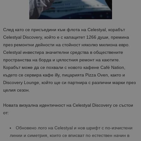
След като се присъедини към флота на Celestyal, корабът
Celestyal Discovery, който е с капацитет 1266 души, премина
през ремонтни дейности на стойност няколко милиона евро.
Celestyal инвестира значителни средства в обществените
пространства на борда и цялостния ремонт на каютите.
Корабът може да се похвали с новото кафене Café Nation,
където се сервира кафе illy, пицарията Pizza Oven, както и
Discovery Lounge, който ще си партнира с различни марки през
целия сезон.
Новата визуална идентичност на Celestyal Discovery се състои
от:
Обновено лого на Celestyal и нов шрифт с по-изчистени
линии и симетрия, които се вписват по естествен начин в