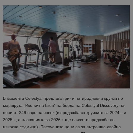
В момента Celestyal предлага три- и четиридневни круизи по
маршрута „Иконична Егея“ на борда на Celestyal Discovery на
цени от 249 евро на човек (в продажба са круизите за 2024 г. и
2025 г., а плаванията за 2026 г. ще влязат в продажба до
няколко седмици). Посочените цени са за вътрешна двойна