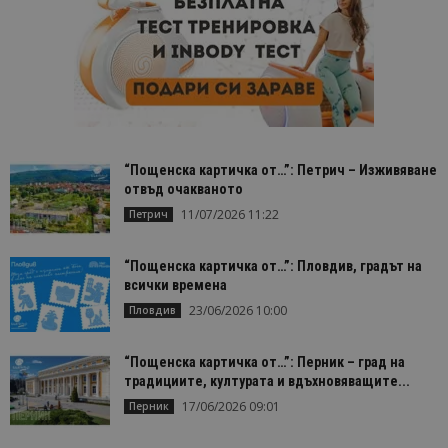
номер кат
идентифик
на клиента
се включва
всяка заявк
страница в
даден сайт
използва з
изчисляван
данни за
посетители
сесии и
“Пощенска картичка от…”: Петрич – Изживяване
кампании 
отвъд очакваното
отчетите з
анализ на
11/07/2026 11:22
Петрич
сайтовете.
“Пощенска картичка от…”: Пловдив, градът на
всички времена
23/06/2026 10:00
Пловдив
“Пощенска картичка от…”: Перник – град на
традициите, културата и вдъхновяващите...
17/06/2026 09:01
Перник