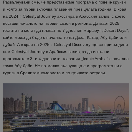
Развълнувани сме, че представихме програма с повече круизи
и която за първи включва плавания през цялата година. В края
на 2024 г. Celestyal Journey акостира в Арабския залив, с което
постави началото на първия сезон в региона. До март 2025
гостите ни могат да плават по 7-дневния маршрут „Desert Days”,
който може да бъде с начална точка Доха, Катар, Абу Даби или
Дубай. А в края на 2025 г. Celestyal Discovery ще се присъедини
към Celestyal Journey в Арабския залив, за да изпълни
програмата с 3- и 4-дневните плавания „Iconic Arabia” с начална
точка Абу Даби. Не по-малко вълнуваща е и програмата ни с
куризи в Средиземноморието и по гръцките острови.