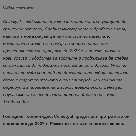
Чуйте статията:
Celestyal –
любимата круизна компания на пътуващите до
гръцките острови, Средиземноморието и Арабския залив,
навлиза в нов вълнуващ етап от своето развитие.
Компанията, която се намира в период на растеж,
представи своята програма до 2027 г. с повече плавания,
нови услуги и удобства за гостите и продължава да следва
стремежа си да надгражда постигнатото досега. Именно
това я нарежда сред най-предпочитаните избори за круизи.
Каква е стратегическата визия занапред, кои са новите
маршрути в програмата и всички новини около
Celestyal,
научаваме от главния изпълнителен директор – Крис
Теофилидес.
Господин Теофилидес,
Celestyal
представи програмата си
с плавания до 2027 г. Разкажете ни малко повече за нея.