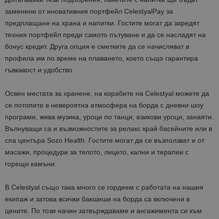
заменени от иновативния портфейл CelestyalPay за
предплащане на храна и напитки. Гостите могат да заредят
техния портфейл преди самото пътуване и да се насладят на
бонус кредит. Друга опция е сметките да се начисляват в
профила им по време на плаването, което също гарантира
гъвкавост и удобство.
Освен местата за хранене, на корабите на Celestyal можете да
се потопите в невероятна атмосфера на борда с дневни шоу
програми, жива музика, уроци по танци, езикови уроци, занаяти.
Вълнуващи са и възможностите за релакс край басейните или в
спа центъра Sozo Health. Гостите могат да се възползват и от
масажи, процедури за тялото, лицето, кални и терапии с
горещи камъни.
В Celestyal също така много се гордеем с работата на нашия
екипаж и затова всички бакшиши на борда са включени в
цените. По този начин затвърждаваме и ангажимента си към