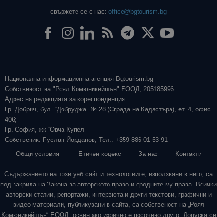
свържете се с нас:
office@bgtourism.bg
Национална информационна агенция Bgtourism.bg
Собственост на "Роял Комюникейшън" ЕООД, 205185996.
Адрес на редакцията за кореспонденция:
Гр. Добрич, бул. “Добруджа” № 28 (Сграда на Кадастъра), ет. 4, офис
406;
Гр. София, жк “Овча Купел”
Собственик: Руслан Йорданов; Тел.: +359 886 01 53 91
Общи условия
Етичен кодекс
За нас
Контакти
Съдържанието на този уеб сайт и технологиите, използвани в него, са
под закрила на Закона за авторското право и сродните му права. Всички
авторски статии, репортажи, интервюта и други текстови, графични и
видео материали, публикувани в сайта, са собственост на „Роял
Комюникейшън“ ЕООД, освен ако изрично е посочено друго. Допуска се