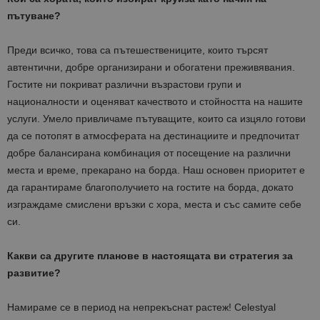
пътуване?
Преди всичко, това са пътешествениците, които търсят
автентични, добре организирани и обогатени преживявания.
Гостите ни покриват различни възрастови групи и
националности и оценяват качеството и стойността на нашите
услуги. Умело привличаме пътуващите, които са изцяло готови
да се потопят в атмосферата на дестинациите и предпочитат
добре балансирана комбинация от посещение на различни
места и време, прекарано на борда. Наш основен приоритет е
да гарантираме благополучието на гостите на борда, докато
изграждаме смислени връзки с хора, места и със самите себе
си.
Какви са другите планове в настоящата ви стратегия за
развитие?
Намираме се в период на непрекъснат растеж! Celestyal