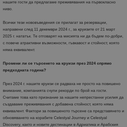
нашите гости да предлагаме преживявания на първокласно
ниво.
Всички тези нововъведения се прилагат за резервации,
направени след 11 декември 2024 г., за круизите от 21 март
2025 г. нататък. Те отговарят на мисията ни да бъдем по-добри,
с повече атрактивни възможности, гъвкавост и стойност, която
няма еквивалент.
Промени ли се търсенето на круизи през 2024 спрямо
предходната година?
През 2024 г. нашите круизи се радваха не просто на повишено
внимание, компанията счупи рекорди по брой на гости.
Считаме това като признание за нашите непрестанни усилия да
създаваме преживявания с добавена стойност, която няма
еквивалент. Фактори за повишеното търсене са представянето и
обновяването на корабите Celestyal Journey и Celestyal
Discovery, както и новите дестинации в Адриатика и Арабския