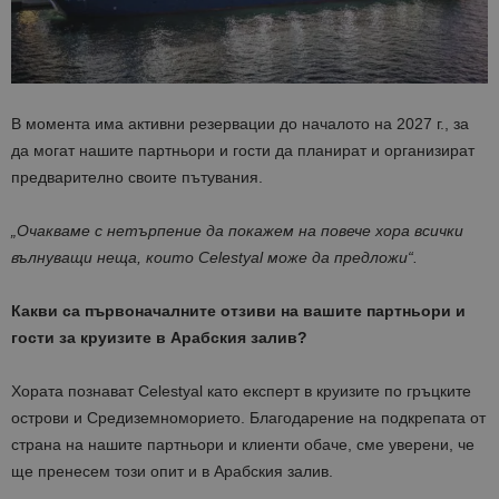
В момента има активни резервации до началото на 2027 г., за
да могат нашите партньори и гости да планират и организират
предварително своите пътувания.
„Очакваме с нетърпение да покажем на повече хора всички
вълнуващи неща, които
Celestyal
може да предложи“.
Какви са първоначалните отзиви на вашите партньори и
гости за круизите в Арабския залив?
Хората познават Celestyal като експерт в круизите по гръцките
острови и Средиземноморието. Благодарение на подкрепата от
страна на нашите партньори и клиенти обаче, сме уверени, че
ще пренесем този опит и в Арабския залив.