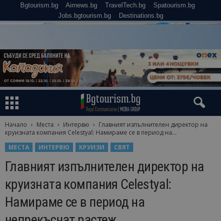
Bgtourism.bg
Airnews.bg
TravelTech.bg
Spatourism.bg
Jobs.bgtourism.bg
Destinations.bg
Начало
Места
Интервю
Главният изпълнителен директор на
круизната компания Celestyal: Намираме се в период на...
МЕСТА
ИНТЕРВЮ
КРУИЗИ
СВЯТ
Главният изпълнителен директор на
круизната компания Celestyal:
Намираме се в период на
непрекъснат растеж