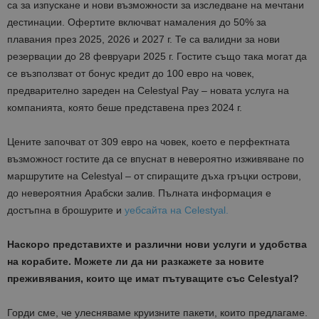
са за изпускане и нови възможности за изследване на мечтани
дестинации. Офертите включват намаления до 50% за
плавания през 2025, 2026 и 2027 г. Те са валидни за нови
резервации до 28 февруари 2025 г. Гостите също така могат да
се възползват от бонус кредит до 100 евро на човек,
предварително зареден на Celestyal Pay – новата услуга на
компанията, която беше представена през 2024 г.
Цените започват от 309 евро на човек, което е перфектната
възможност гостите да се впуснат в невероятно изживяване по
маршрутите на Celestyal – от спиращите дъха гръцки острови,
до невероятния Арабски залив. Пълната информация е
достъпна в брошурите и
уебсайта на Celestyal.
Наскоро представихте и различни нови услуги и удобства
на корабите. Можете ли да ни разкажете за новите
преживявания, които ще имат пътуващите със
Celestyal?
Горди сме, че улесняваме круизните пакети, които предлагаме.