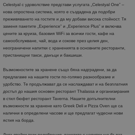
Celestyal с удоволствие представи услугата „Celestyal One” –
нова опростена система, която е създадена да подобри
преживяването на гостите и да му добави висока стойност. Тя
заменя пакетите „Experience” и „Experience Plus” и включва
цените за круиза, базовия WiFi за всички гости, кафе на
самообслужване, чай, вода и сокове през целия ден,
неограничени напитки с храненията в основните ресторанти,
пристанищни такси, данъци и бакшиши.
Възможностите за храненe също бяха надградени, за да
предлагаме на нашите гости по-голямо разнообразие и
удобство. Те продължават да се наслаждават и на безплатния
достъп до нашия основен ресторант Thalassa и организирания
в стил бюфет ресторант Taverna. Нашите допълнителни
възможности за хранене като Greek Deli и Pizza Oven ще са
налични в определени часове и ще предлагат чудесни нови
ястия на борда.
Допълвайки тези подобрения, пакетите с напитки ще бъдат