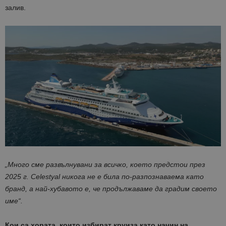
залив.
„Много сме развълнувани за всичко, което предстои през
2025 г.
Celestyal
никога не е била по-разпознаваема като
бранд, а най-хубавото е, че продължаваме да градим своето
име“.
Кои са хората, които избират круиза като начин на