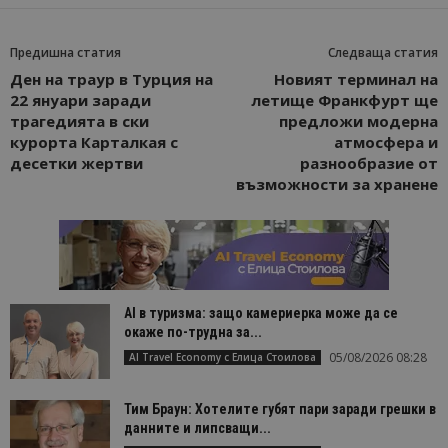
Доставчик
/
Валиден
Име
Оп
Домейн
до
Предишна статия
Следваща статия
cookie_notice_accepted
lisandraramos.com
7 дни
Таз
Ден на траур в Турция на
Новият терминал на
bgtourism.bg
бис
изп
22 януари заради
летище Франкфурт ще
да 
трагедията в ски
предложи модерна
съг
на
курорта Карталкая с
атмосфера и
пот
десетки жертви
разнообразие от
за
изп
възможности за хранене
на 
на 
Доставчик
/
Валиден
AI в туризма: защо камериерка може да се
Име
Описание
Доставчик
Домейн
/
Валиден
до
окаже по-трудна за...
Име
Описание
Домейн
до
05/08/2026 08:28
sc_is_visitor_unique
1 година
Използва се
AI Travel Economy с Елица Стоилова
StatCounter
Декларацията за
1 месец
за
is_visitor_unique
Ltd
1 година
Тази бискв
StatCounter
поверителност на Google
съхраняван
.bgtourism.bg
1 месец
се използва
.statcounter.com
на броя
да се опре
Тим Браун: Хотелите губят пари заради грешки в
посещения.
дали посет
данните и липсващи...
е уникален
сайта чрез