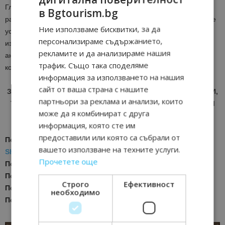
Гледайки напред, нашата цел е ясна – да продължим да
в Bgtourism.bg
разширяваме обхвата на маршрутите, да подобряваме нашите
Ние използваме бисквитки, за да
услуги и да предоставяме на гостите ни незабравими
персонализираме съдържанието,
изживявания както на борда, така и на сушата. Иновациите и
рекламите и да анализираме нашия
ангажимента към високото качество са в основата на всичко,
трафик. Също така споделяме
което правим.
информация за използването на нашия
сайт от ваша страна с нашите
ЗА АКТУАЛНИ НОВИНИ И ПРОМОЦИИ НА АВИОКОМПАНИИ,
партньори за реклама и анализи, които
ТУРОПЕРАТОРИ И ХОТЕЛИЕРИ - ПРИСЪЕДИНЕТЕ СЕ КЪМ
може да я комбинират с друга
ВАЙБЪР КАНАЛА НА BGTOURISM.BG -
ВКЛЮЧИ СЕ ТУК
!
информация, която сте им
предоставили или която са събрали от
Последвайте ни за още актуални новини
в
Google News
вашето използване на техните услуги.
Showcase
Прочетете още
Последвайте
Bgtourism.bg във
VIBER
Последвайте
Bgtourism.bg в
INSTAGRAM
Строго
Ефективност
Последвайте
Bgtourism.bg във
FACEBOOK
необходимо
Последвайте
Bgtourism.bg в
YOUTUBE