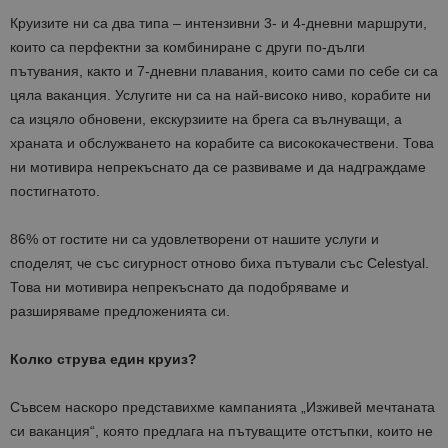
Круизите ни са два типа – интензивни 3- и 4-дневни маршрути,
които са перфектни за комбиниране с други по-дълги
пътувания, както и 7-дневни плавания, които сами по себе си са
цяла ваканция. Услугите ни са на най-високо ниво, корабите ни
са изцяло обновени, екскурзиите на брега са вълнуващи, а
храната и обслужването на корабите са висококачествени. Това
ни мотивира непрекъснато да се развиваме и да надграждаме
постигнатото.
86% от гостите ни са удовлетворени от нашите услуги и
споделят, че със сигурност отново биха пътували със Celestyal.
Това ни мотивира непрекъснато да подобряваме и
разширяваме предложенията си.
Колко струва един круиз
?
Съвсем наскоро представихме кампанията „Изживей мечтаната
си ваканция“, която предлага на пътуващите отстъпки, които не