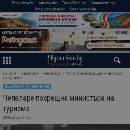
Bgtourism.bg
Airnews.bg
TravelTech.bg
Spatourism.bg
Jobs.bgtourism.bg
Destinations.bg
Начало
България
Чепеларе
Чепеларе посрещна министъра
на туризма
БЪЛГАРИЯ
ЧЕПЕЛАРЕ
Чепеларе посрещна министъра на
туризма
20/06/2026 17:50