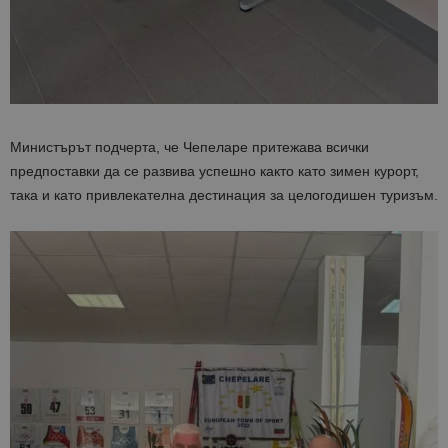
Министърът подчерта, че Чепеларе притежава всички
предпоставки да се развива успешно както като зимен курорт,
така и като привлекателна дестинация за целогодишен туризъм.