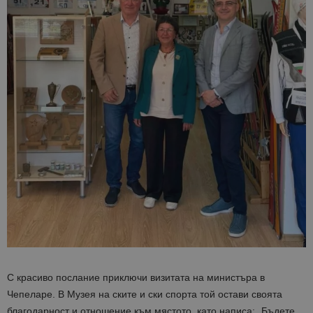
С красиво послание приключи визитата на министъра в
Чепеларе. В Музея на ските и ски спорта той остави своята
благодарност и отношение към мястото, като написа: „Бъдете