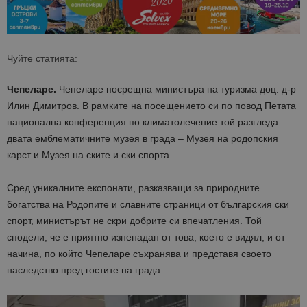
Чуйте статията:
Чепеларе.
Чепеларе посрещна министъра на туризма доц. д-р
Илин Димитров. В рамките на посещението си по повод Петата
национална конференция по климатолечение той разгледа
двата емблематичните музея в града – Музея на родопския
карст и Музея на ските и ски спорта.
Сред уникалните експонати, разказващи за природните
богатства на Родопите и славните страници от българския ски
спорт, министърът не скри добрите си впечатления. Той
сподели, че е приятно изненадан от това, което е видял, и от
начина, по който Чепеларе съхранява и представя своето
наследство пред гостите на града.