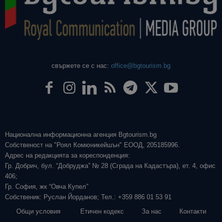
свържете се с нас:
office@bgtourism.bg
Национална информационна агенция Bgtourism.bg
Собственост на "Роял Комюникейшън" ЕООД, 205185996.
Адрес на редакцията за кореспонденция:
Гр. Добрич, бул. “Добруджа” № 28 (Сграда на Кадастъра), ет. 4, офис
406;
Гр. София, жк “Овча Купел”
Собственик: Руслан Йорданов; Тел.: +359 886 01 53 91
Общи условия
Етичен кодекс
За нас
Контакти