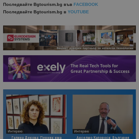
Последвайте
Bgtourism.bg във
FACEBOOK
Последвайте
Bgtourism.bg в
YOUTUBE
Интервю
Интервю
Галина Декова: Перник има
Анселмо Капороси: България