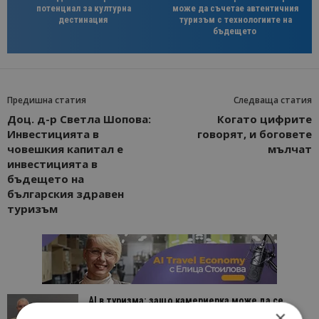
потенциал за културна
може да съчетае автентичния
дестинация
туризъм с технологиите на
бъдещето
Предишна статия
Следваща статия
Доц. д-р Светла Шопова:
Когато цифрите
Инвестицията в
говорят, и боговете
човешкия капитал е
мълчат
инвестицията в
бъдещето на
българския здравен
туризъм
AI в туризма: защо камериерка може да се
×
окаже по-трудна за...