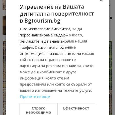
05/08/2026 08:28
AI Travel Economy с Елица Стоилова
Управление на Вашата
дигитална поверителност
Тим Браун: Хотелите губят пари заради грешки в
в Bgtourism.bg
данните и липсващи...
Ние използваме бисквитки, за да
13/07/2026 09:02
AI Travel Economy с Елица Стоилова
персонализираме съдържанието,
рекламите и да анализираме нашия
трафик. Също така споделяме
информация за използването на нашия
сайт от ваша страна с нашите
партньори за реклама и анализи, които
може да я комбинират с друга
информация, която сте им
предоставили или която са събрали от
вашето използване на техните услуги.
Прочетете още
Строго
Ефективност
необходимо