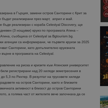
азирана в Гърция, замени остров Санторини с Крит за
ще бъдат реализирани през март, април и май.
 бъде реализиран с кораба Celestyal Discovery, ще
-дневен (3 нощувки) круиз по програмата Атина –
тина, съобщиха от Celestyal за Bgtourism.bg.
ки агенции са информирани, че първите круизи за 2025
ючват Санторини, като допълнително круизната
 върне в програмата на Celestyal.
равление на риска и кризите към Атинския университет
 били регистрирани над 20 хиляди земетресения в
до 5,3 по Рихтер. В резултат на трусовете хиляди
радовете на остров Санторини, както и близките
измичната активност в близост до остров Санторини
то, а голяма част от жителите вече започнаха да се