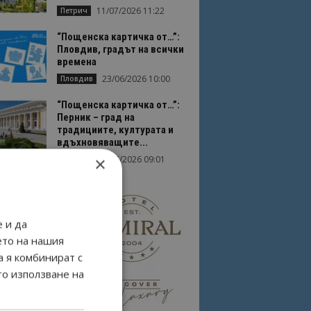
11/07/2026 11:22
Петрич
“Пощенска картичка от…”:
Пловдив, градът на всички
времена
23/06/2026 10:00
Пловдив
“Пощенска картичка от…”:
Перник – град на
традициите, културата и
вдъхновяващите...
×
17/06/2026 09:01
Перник
 и да
ето на нашия
а я комбинират с
то използване на