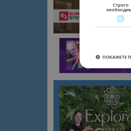
Строго
необходи
ПОКАЖЕТЕ 
Строго необходимит
управление на акау
Име
cookie_notice_acc