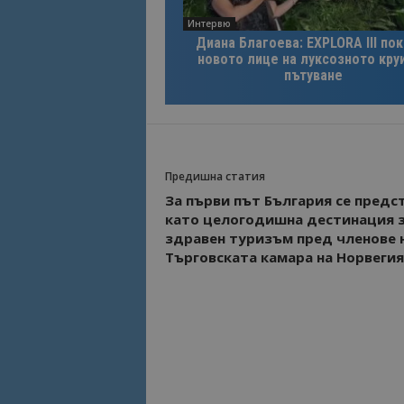
Интервю
Име
Диана Благоева: EXPLORA III по
Име
новото лице на луксозното кру
sc_is_visitor_uniq
пътуване
is_visitor_unique
is_unique
Предишна статия
_ga_B09EBBY8PY
За първи път България се предс
като целогодишна дестинация 
здравен туризъм пред членове 
_ga_WXPDN4HSCV
Търговската камара на Норвегия
_ga_FK650GXHRZ
_ga