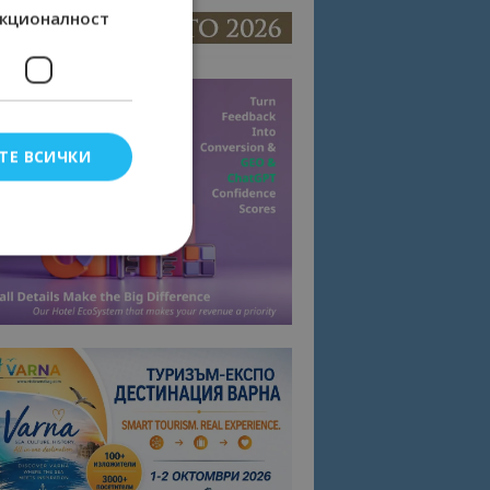
кционалност
ТЕ ВСИЧКИ
елско влизане и
тки.
омните съгласието
квитки на сайта.