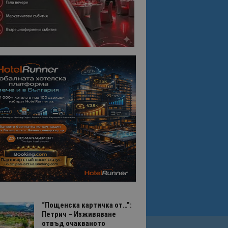
“Пощенска картичка от…”:
Петрич – Изживяване
отвъд очакваното