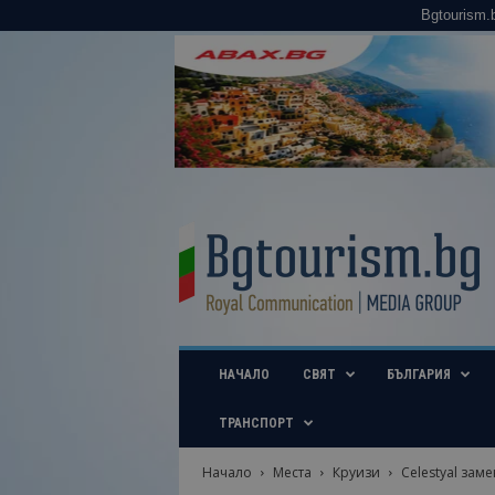
Bgtourism.
B
g
t
o
u
r
i
НАЧАЛО
СВЯТ
БЪЛГАРИЯ
s
m
.
ТРАНСПОРТ
b
g
Начало
Места
Круизи
Celestyal зам
–