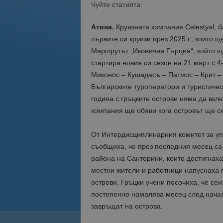
Чуйте статията:
Атина.
Круизната компания Celestyal, б
първите си круизи през 2025 г., които 
Маршрутът „Иконична Гърция“, който ще
стартира новия си сезон на 21 март с 4
Миконос – Кушадасъ – Патмос – Крит – А
Българските туроператори и туристичес
година с гръцките острови няма да вкл
компания ще обяви кога островът ще се
От Интердисциплинарния комитет за уп
съобщиха, че през последния месец са
района на Санторини, които достигнаха 
местни жители и работници напуснаха г
острови. Гръцки учени посочиха, че се
постепенно намалява месец след начало
завръщат на острова.