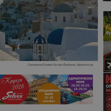
Санторини/Снимка Руслан Йорданов, Bgtourism.bg