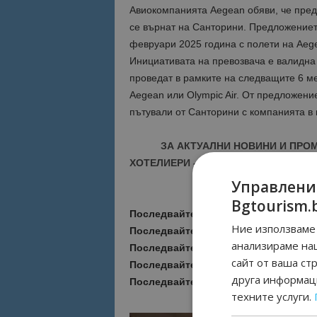
Авиокомпанията Aegean обяви, че предл
се върнат на Санторини. Предложението
февруари 2025 година с полети на Aege
Инициативата на превозвача е валидна 
проведат в рамките на следващите 6 мес
Aegean или Olympic Air. От предложение
пътували от Санторини с компанията в
ЗА АКТУАЛНИ НОВИНИ И ПРО
ХОТЕЛИЕРИ - ПРИСЪЕДИНЕТЕ СЕ КЪ
Управлени
Bgtourism.
Последвайте ни за още актуални но
Ние използваме 
Последвайте
Bgtourism.bg във
VIBE
анализираме на
Последвайте
Bgtourism.bg в
INSTAG
сайт от ваша ст
Последвайте
Bgtourism.bg във
FAC
друга информаци
Последвайте
Bgtourism.bg в
YOUTU
техните услуги.