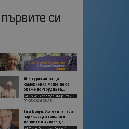
 първите си
AI в туризма: защо
камериерка може да се
окаже по-трудна за...
AI Travel Economy с Елица Стоилова
05/08/2026 08:28
Тим Браун: Хотелите губят
пари заради грешки в
данните и липсващи...
AI Travel Economy с Елица Стоилова