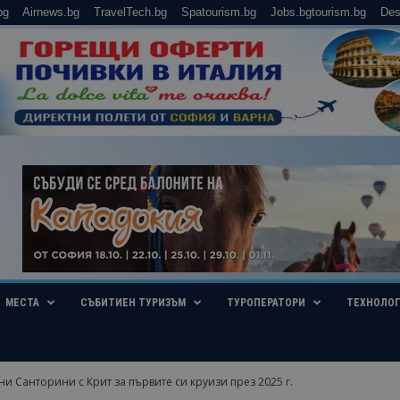
bg
Airnews.bg
TravelTech.bg
Spatourism.bg
Jobs.bgtourism.bg
Des
МЕСТА
СЪБИТИЕН ТУРИЗЪМ
ТУРОПЕРАТОРИ
ТЕХНОЛО
ени Санторини с Крит за първите си круизи през 2025 г.