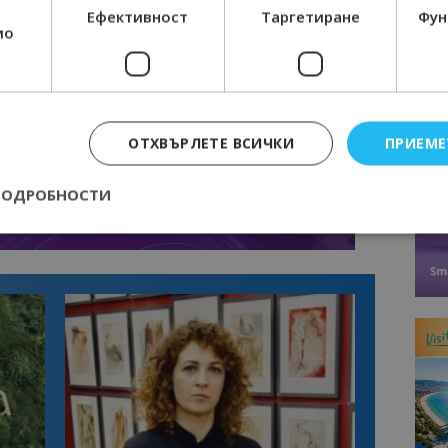
Ефективност
Таргетиране
Фун
мо
ОТХВЪРЛЕТЕ ВСИЧКИ
ПРИЕМЕ
ПОДРОБНОСТИ
Строго необходимо
Ефективност
Таргетиране
Функционалност
е бисквитки позволяват основната функционалност на уебсайта, като потребит
нта. Уебсайтът не може да се използва правилно без строго необходими бискви
Доставчик
/
Валиден
Описание
Домейн
до
epted
lisandraramos.com
7 дни
Тази бисквитка се използва, за да зап
bgtourism.bg
на потребителя за използването на бис