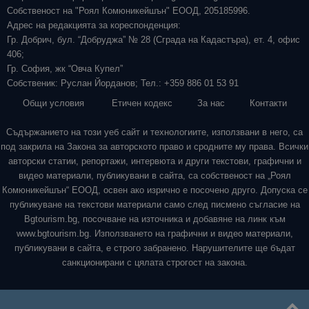
Собственост на "Роял Комюникейшън" ЕООД, 205185996.
Адрес на редакцията за кореспонденция:
Гр. Добрич, бул. “Добруджа” № 28 (Сграда на Кадастъра), ет. 4, офис
406;
Гр. София, жк “Овча Купел”
Собственик: Руслан Йорданов; Тел.: +359 886 01 53 91
Общи условия
Етичен кодекс
За нас
Контакти
Съдържанието на този уеб сайт и технологиите, използвани в него, са
под закрила на Закона за авторското право и сродните му права. Всички
авторски статии, репортажи, интервюта и други текстови, графични и
видео материали, публикувани в сайта, са собственост на „Роял
Комюникейшън“ ЕООД, освен ако изрично е посочено друго. Допуска се
публикуване на текстови материали само след писмено съгласие на
Bgtourism.bg, посочване на източника и добавяне на линк към
www.bgtourism.bg. Използването на графични и видео материали,
публикувани в сайта, е строго забранено. Нарушителите ще бъдат
санкционирани с цялата строгост на закона.