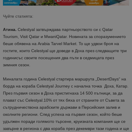
Чуйте статията:
Атина
.
Celestyal
затвърждава партньорството си с
Qatar
Tourism
,
Visit
Qatar
и
Mwani
Qatar
.
Новината за с
поразумението
беше обявен
а
на
Arabia
Tarvel
Market.
To
ще удвои
броя на
гостите, които
Celestyal
ще доведе в Доха през следващите три
години
със своите посещения два пъти в седмицата през
зимния сезон.
Миналата година
Celestyal
стартира маршрута „
Desert
Days
“ на
борда на кораба
Celestyal
Journey
с начална точка Доха, Катар.
През първия сезон в Доха пристигнаха 14 500 пътници, за да
плават със
Celestyal.
10% от тях бяха от страните от Съвета за
сътрудничество
на арабските държави
в Персийския залив и
околните региони. След успеха на първия сезон, който беше
удължен поради голямото търсене, круизната компания ще се
завърне в региона с два кораба през декември тази година и ще