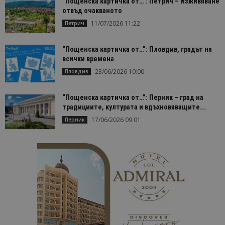
“Пощенска картичка от…”: Петрич – Изживяване
отвъд очакваното
Таргетиране
Функционалност
11/07/2026 11:22
Петрич
Строго необходимите бисквитки позволяват
основната функционалност на уебсайта, като
потребителско влизане и управление на
“Пощенска картичка от…”: Пловдив, градът на
акаунта. Уебсайтът не може да се използва
всички времена
правилно без строго необходими бисквитки.
23/06/2026 10:00
Пловдив
Доставчик
/
Валиден
Име
Оп
Домейн
до
“Пощенска картичка от…”: Перник – град на
cookie_notice_accepted
lisandraramos.com
7 дни
Таз
традициите, културата и вдъхновяващите...
bgtourism.bg
бис
изп
17/06/2026 09:01
Перник
да 
съг
на
пот
за
изп
на 
на 