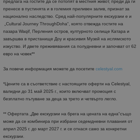
предлага на гостите да се потопят в местния живот, преди да ги
пренесе в пустинята и в големия приливен залив, признат за
национално наследство. Сред най-популярните екскурзии е и
„
Cultural
Journey
Through
Doha
“, която отвежда гостите на
пазара
Waqif
, Перления остров, културното селище Катара и
завършва в пристанище Доу и красивия Музей на ислямското
изкуство. И двете преживявания са полудневни и започват от 62
евро на човек**
За повече информация можете да посетите
celestyal.com
*Цените са в съответствие с настоящите оферти на Celestyal,
валидни до 31 май 2025 г.,
които
включва
т
промоция
с
безплатно пътуване за деца
за трето и четвърто легло.
**
О
ферта
та
„Две
екскурзии на брега на цената на една
“
също
може да се комбинира при избрани седемдневни плавания от
април 2025 г. до март 2027 г. и се отнася само за конкретни
екскурзии
.