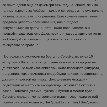
се присъедини
още от декември тази година. Знаем, че има
голямо търсене за Арабския залив
и се гордеем, че сме начело
на популяризирането на региона. Като круизна линия, която
предлага
цялостни
преживявания, ние с гордост
популяризираме дестинациите, които посещаваме, а в
процъфтяващ град като Доха, новите и завръщащите се гости
на Celestyal със сигурност ще намерят нещо свежо и
вълнуващо за правене.“
Програмата с екскурзии на брега на Celestyal включва 10
екскурзии в Катар, които ще пренесат гостите в сърцето на
държавата. Те включват обиколки, които изследват културата,
пътувания, които съчетават следобедни чайове, посещения на
джамии и престой на плажа. Целодневните екскурзии,
подготвени от местните екскурзоводи, включват Соколския
пазар, Голямата джамия
,
луксозни бутици и местни музеи.
Celestyal
споделя
, че по време на първия сезон една от най-
популярните екскурзии е „
The
Quest
to
the
Inland
Sea
“, която