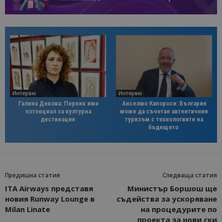
Интервю
Интервю
Галина Декова: Перник има
Анселмо Капороси: България
потенциал за културна
може да съчетае автентичния
дестинация
туризъм с технологиите на
бъдещето
Предишна статия
Следваща статия
ITA Airways представя
Министър Боршош ще
новия Runway Lounge в
съдейства за ускоряване
Milan Linate
на процедурите по
проекта за нови ски