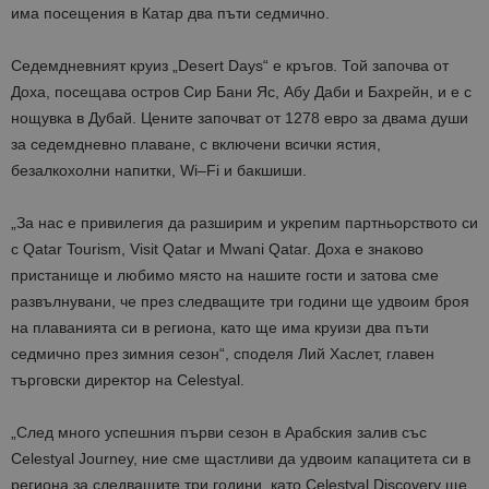
има посещения в Катар
два пъти седмично
.
С
едемдневният круиз „
Desert
Days
“ е кръгов. Той започва от
Доха, посещава остров Сир Бани Яс, Абу Даби и Бахрейн,
и е
с
нощувка в Дубай. Цените започват от 1278 евро за двама души
за седемдневно плаване, с включени всички ястия,
безалкохолни напитки,
Wi
–
Fi
и бакшиши.
„За нас е привилегия да разширим и укрепим партньорството си
с Qatar Tourism, Visit Qatar и Mwani Qatar. Доха е знаково
пристанище и любимо място на нашите гости и затова сме
развълнувани, че през следващите три години ще удвоим броя
на плаванията си в региона, като ще има круизи два пъти
седмично през зимния сезон“, споделя Лий Хаслет, главен
търговски директор на Celestyal.
„След много успешния първи сезон в Арабския залив със
Celestyal Journey, ние сме щастливи да удвоим капацитета си в
региона за следващите три години, като Celestyal Discovery ще