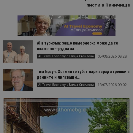
писти в Паничище
AI в туризма: защо камериерка може да се
окаже по-трудна за...
05/08/2026 08:28
AI Travel Economy с Елица Стоилова
Тим Браун: Хотелите губят пари заради грешки в
данните и липсващи...
13/07/2026 09:02
AI Travel Economy с Елица Стоилова