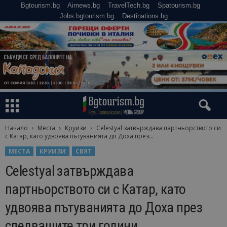
Bgtourism.bg
Airnews.bg
TravelTech.bg
Spatourism.bg
Jobs.bgtourism.bg
Destinations.bg
Начало
Места
Круизи
Celestyal затвърждава партньорството си
с Катар, като удвоява пътуванията до Доха през...
МЕСТА
КРУИЗИ
СВЯТ
Celestyal затвърждава
партньорството си с Катар, като
удвоява пътуванията до Доха през
следващите три години