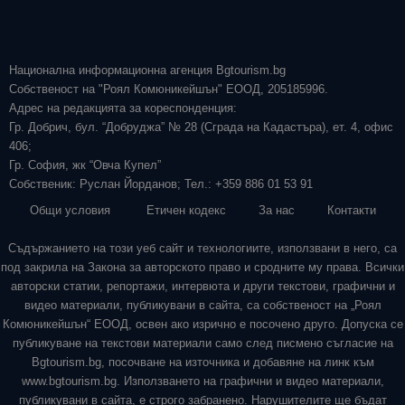
Национална информационна агенция Bgtourism.bg
Собственост на "Роял Комюникейшън" ЕООД, 205185996.
Адрес на редакцията за кореспонденция:
Гр. Добрич, бул. “Добруджа” № 28 (Сграда на Кадастъра), ет. 4, офис
406;
Гр. София, жк “Овча Купел”
Собственик: Руслан Йорданов; Тел.: +359 886 01 53 91
Общи условия
Етичен кодекс
За нас
Контакти
Съдържанието на този уеб сайт и технологиите, използвани в него, са
под закрила на Закона за авторското право и сродните му права. Всички
авторски статии, репортажи, интервюта и други текстови, графични и
видео материали, публикувани в сайта, са собственост на „Роял
Комюникейшън“ ЕООД, освен ако изрично е посочено друго. Допуска се
публикуване на текстови материали само след писмено съгласие на
Bgtourism.bg, посочване на източника и добавяне на линк към
www.bgtourism.bg. Използването на графични и видео материали,
публикувани в сайта, е строго забранено. Нарушителите ще бъдат