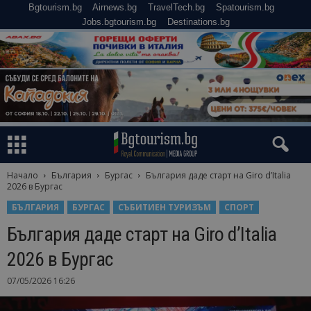
Bgtourism.bg
Airnews.bg
TravelTech.bg
Spatourism.bg
Jobs.bgtourism.bg
Destinations.bg
Начало
България
Бургас
България даде старт на Giro d’Italia
2026 в Бургас
БЪЛГАРИЯ
БУРГАС
СЪБИТИЕН ТУРИЗЪМ
СПОРТ
България даде старт на Giro d’Italia
2026 в Бургас
07/05/2026 16:26