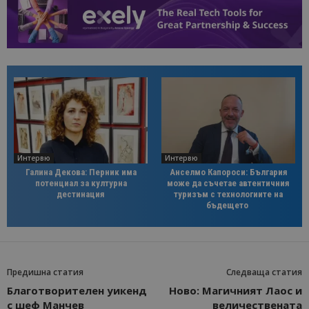
Интервю
Интервю
Галина Декова: Перник има
Анселмо Капороси: България
потенциал за културна
може да съчетае автентичния
дестинация
туризъм с технологиите на
бъдещето
Предишна статия
Следваща статия
Благотворителен уикенд
Ново: Магичният Лаос и
с шеф Манчев
величествената