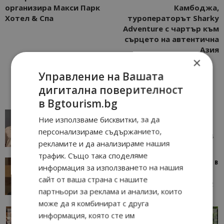
организира Макси Парк
Камбоджа,
Хотел & Спа
туроператорът Sharky
Adventure с чартър към
сърцето на автентична
Азия
×
Управление на Вашата
дигитална поверителност
в Bgtourism.bg
AI в туризма: защо камериерка може да се
Ние използваме бисквитки, за да
окаже по-трудна за...
персонализираме съдържанието,
05/08/2026 08:28
AI Travel Economy с Елица Стоилова
рекламите и да анализираме нашия
трафик. Също така споделяме
Тим Браун: Хотелите губят пари заради грешки в
информация за използването на нашия
данните и липсващи...
сайт от ваша страна с нашите
13/07/2026 09:02
AI Travel Economy с Елица Стоилова
партньори за реклама и анализи, които
може да я комбинират с друга
информация, която сте им