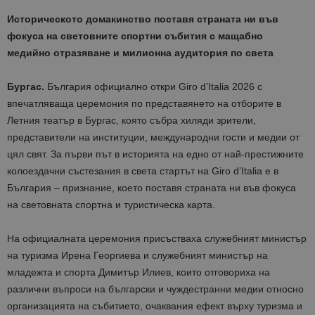
Историческото домакинство поставя страната ни във
фокуса на световните спортни събития с мащабно
медийно отразяване и милионна аудитория по света
Бургас.
България официално откри Giro d’Italia 2026 с
впечатляваща церемония по представянето на отборите в
Летния театър в Бургас, която събра хиляди зрители,
представители на институции, международни гости и медии от
цял свят. За първи път в историята на едно от най-престижните
колоездачни състезания в света стартът на Giro d’Italia е в
България – признание, което поставя страната ни във фокуса
на световната спортна и туристическа карта.
На официалната церемония присъстваха служебният министър
на туризма Ирена Георгиева и служебният министър на
младежта и спорта Димитър Илиев, които отговориха на
различни въпроси на български и чуждестранни медии относно
организацията на събитието, очаквания ефект върху туризма и