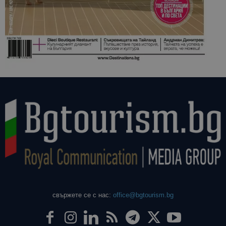
свържете се с нас:
office@bgtourism.bg