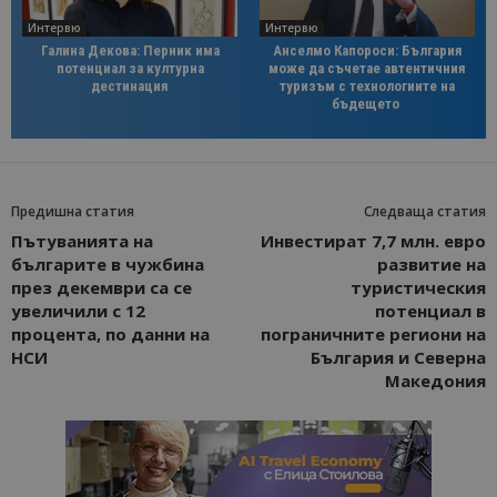
Интервю
Интервю
Галина Декова: Перник има
Анселмо Капороси: България
потенциал за културна
може да съчетае автентичния
дестинация
туризъм с технологиите на
бъдещето
Предишна статия
Следваща статия
Пътуванията на
Инвестират 7,7 млн. евро
българите в чужбина
развитие на
през декември са се
туристическия
увеличили с 12
потенциал в
процента, по данни на
пограничните региони на
НСИ
България и Северна
Македония