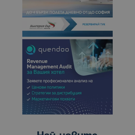
посетители
сесии и
кампании 
отчетите з
анализ на
сайтовете.