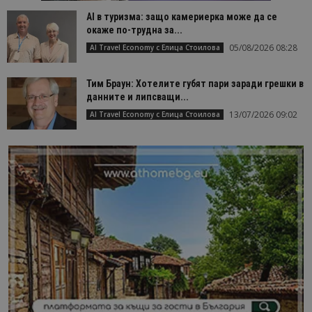
AI в туризма: защо камериерка може да се
окаже по-трудна за...
05/08/2026 08:28
AI Travel Economy с Елица Стоилова
Тим Браун: Хотелите губят пари заради грешки в
данните и липсващи...
13/07/2026 09:02
AI Travel Economy с Елица Стоилова