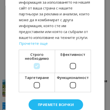
информация за използването на нашия
сайт от ваша страна с нашите
партньори за реклама и анализи, които
може да я комбинират с друга
информация, която сте им
предоставили или която са събрали от
вашето използване на техните услуги.
Прочетете още
Строго
Ефективност
необходимо
Таргетиране
Функционалност
“Пощенска картичка от…”: Петрич – Изживяване
отвъд очакваното
11/07/2026 11:22
Петрич
ПРИЕМЕТЕ ВСИЧКИ
“Пощенска картичка от…”: Пловдив, градът на
всички времена