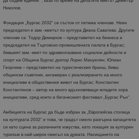
да бъдем единни.“, каза по време на дебатите кметът Димитър
Николов.
Фондация „Бургас 2032“ се състои от петима членове. Неин
председател е зам.-кметът по култура Диана Саватева. Другите
членове са: Тодор Демирков – представител на бизнеса и
председател на Търговско-промишлената палата в Бургас;
бившият зам.-кмет по здравеопазване социални дейности и
спорт на Община Бургас доктор Лорис Мануелян; Юлиан
Георгиев – представител на туристическия бранш, бивш
общински съветник, ангажиран с реализирането на много
инициативи в обществения живот на Бургас; Константин
Константинов – автор на много вдъхновяващи младите хора
инициативи, сред които и бегаческият фестивал „Бургас Рън“.
Амбицията на Бургас да бъде избран за „Европейска столица
на културата 2032“ е това, че градът смело разгърна капацитета
си като сцена за различните изкуства, като локация за културен
туризъм в най-широк смисъл на думата. Насищането на