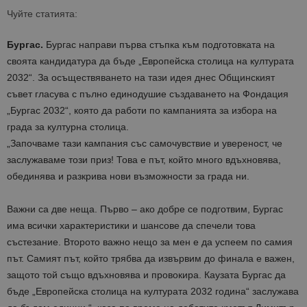
Чуйте статията:
Бургас.
Бургас направи първа стъпка към подготовката на
своята кандидатура да бъде „Европейска столица на културата
2032“. За осъществяването на тази идея днес Общинският
съвет гласува с пълно единодушие създаването на Фондация
„Бургас 2032“, която да работи по кампанията за избора на
града за културна столица.
„Започваме тази кампания със самочувствие и увереност, че
заслужаваме този приз! Това е път, който много вдъхновява,
обединява и разкрива нови възможности за града ни.
Важни са две неща. Първо – ако добре се подготвим, Бургас
има всички характеристики и шансове да спечели това
състезание. Второто важно нещо за мен е да успеем по самия
път. Самият път, който трябва да извървим до финала е важен,
защото той също вдъхновява и провокира. Каузата Бургас да
бъде „Европейска столица на културата 2032 година“ заслужава