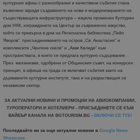
културния афиш с разнообразни и качествени събития стана
възможно заради създаването на нова и модернизирането на
съществуващата инфраструктура – изцяло променен Културен
дом НХК, изграждането на Център за съвременно изкуство,
който се превърна в дом на Регионална библиотека „Пейо
Яворов“, присъединяването на остров „Св. Анастасия“ и
комплексите „Ченгене скеле“ и „Акве Калиде“ към
пространствата, в които се предлага културно съдържание.
През механизми, одобрени от Общинския съвет, на конкурсен
принцип, в афиша на града се включват събития както на
държавните културни институти, така и на разрастващия се
независим сектор.
ЗА АКТУАЛНИ НОВИНИ И ПРОМОЦИИ НА АВИОКОМПАНИИ,
ТУРОПЕРАТОРИ И ХОТЕЛИЕРИ - ПРИСЪЕДИНЕТЕ СЕ КЪМ
ВАЙБЪР КАНАЛА НА BGTOURISM.BG -
ВКЛЮЧИ СЕ ТУК
!
Последвайте ни за още актуални новини
в
Google News
Showcase