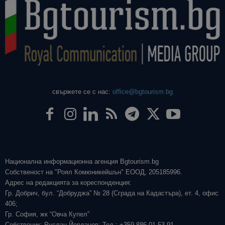
свържете се с нас:
office@bgtourism.bg
Национална информационна агенция Bgtourism.bg
Собственост на "Роял Комюникейшън" ЕООД, 205185996.
Адрес на редакцията за кореспонденция:
Гр. Добрич, бул. “Добруджа” № 28 (Сграда на Кадастъра), ет. 4, офис
406;
Гр. София, жк “Овча Купел”
Собственик: Руслан Йорданов; Тел.: +359 886 01 53 91