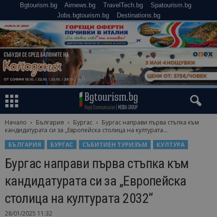
Bgtourism.bg
Airnews.bg
TravelTech.bg
Spatourism.bg
Jobs.bgtourism.bg
Destinations.bg
Начало
България
Бургас
Бургас направи първа стъпка към
кандидатурата си за „Европейска столица на културата...
БЪЛГАРИЯ
БУРГАС
СЪБИТИЕН ТУРИЗЪМ
КУЛТУРА
Бургас направи първа стъпка към
кандидатурата си за „Европейска
столица на културата 2032“
28/01/2025 11:32