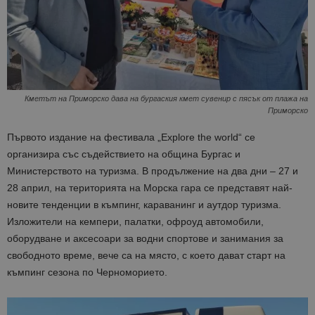
Кметът на Приморско дава на бургаския кмет сувенир с пясък от плажа на
Приморско
Първото издание на фестивала „Explore the world“ се
организира със съдействието на община Бургас и
Министерството на туризма. В продължение на два дни – 27 и
28 април, на територията на Морска гара се представят най-
новите тенденции в къмпинг, караванинг и аутдор туризма.
Изложители на кемпери, палатки, офроуд автомобили,
оборудване и аксесоари за водни спортове и занимания за
свободното време, вече са на място, с което дават старт на
къмпинг сезона по Черноморието.