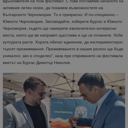
вдъхновителя на този фестивал. С това поставяме началото на
активния летен сезон, да покажем възможностите на
Българското Черноморие. То е прекрасно. И по-специално –
Южното Черноморие. Заповядайте, изберете Бургас и Южното
Черноморие, където ще намерите изключително интересни
места, които ще ви направят щастливи и ще си починете. Хоби
културата расте. Хората обичат единение, да експериментират,
търсят преживявания. Преживяването в нашия регион ще бъде
уникално, ако е споделео“, каза при откриването на фестивала
кметът на Бургас Димитър Николов.