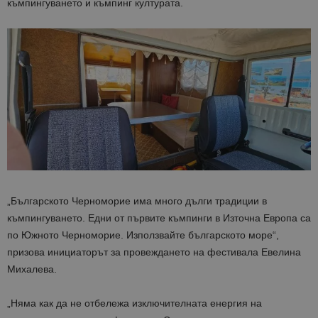
къмпингуването и къмпинг културата.
„Българското Черноморие има много дълги традиции в
къмпингуването. Едни от първите къмпинги в Източна Европа са
по Южното Черноморие. Използвайте българското море“,
призова инициаторът за провеждането на фестивала Евелина
Михалева.
„Няма как да не отбележа изключителната енергия на