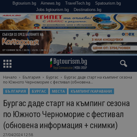
Bgtourism.bg
Airnews.bg
TravelTech.bg
Spatourism.bg
Jobs.bgtourism.bg
Destinations.bg
Начало
България
Бургас
Бургас даде старт на къмпинг сезона
по Южното Черноморие с фестивал (обновена...
БЪЛГАРИЯ
БУРГАС
МЕСТА
КЪМПИНГ/КАРАВАНИ
Бургас даде старт на къмпинг сезона
по Южното Черноморие с фестивал
(обновена информация + снимки)
27/04/2024 12:58