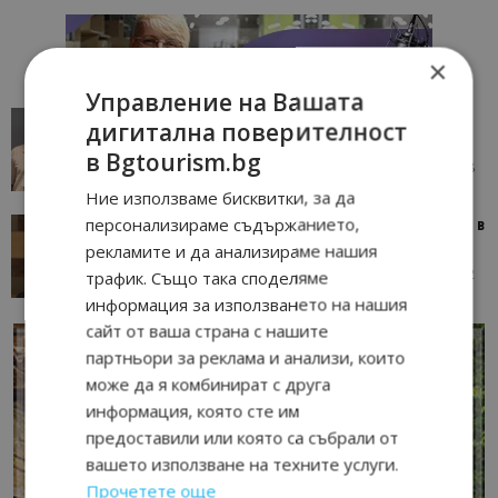
×
Управление на Вашата
AI в туризма: защо камериерка може да се
дигитална поверителност
окаже по-трудна за...
в Bgtourism.bg
05/08/2026 08:28
AI Travel Economy с Елица Стоилова
Ние използваме бисквитки, за да
персонализираме съдържанието,
Тим Браун: Хотелите губят пари заради грешки в
данните и липсващи...
рекламите и да анализираме нашия
13/07/2026 09:02
AI Travel Economy с Елица Стоилова
трафик. Също така споделяме
информация за използването на нашия
сайт от ваша страна с нашите
партньори за реклама и анализи, които
може да я комбинират с друга
информация, която сте им
предоставили или която са събрали от
вашето използване на техните услуги.
Прочетете още