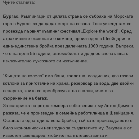
Чуйте статията:
Бургас.
Къмпингари от цялата страна се събраха на Морската
гара в Бургас, за да дадат старт на сезона. Този уикенд там се
провежда първият къмпинг фестивал „Explore the world“. Сред
атрактивните експонати е кемпер, произведен в Швейцария в
една-единствена бройка през далечната 1969 година. Въпреки,
че е на цели 55 години, автомобилът и до днес впечатлява с
изключително луксозното си изпълнение.
“Къщата на колела” има баня, тоалетна, хладилник, два газови
котлона за приготвяне на храна, резервоар за вода, две двойки
сепарета, които се преобразуват на спални, място за
съхранение на багаж.
За историята на ретро кемпера собственикът му Антон Димчев
разказа, че е произведен в семейна работилница в Швейцария.
Останал е една-единствена бройка, тъй като производството е
било икономически неизгодно за създателите му. Закупен е от
известен швейцарец, любител на пътешествията и