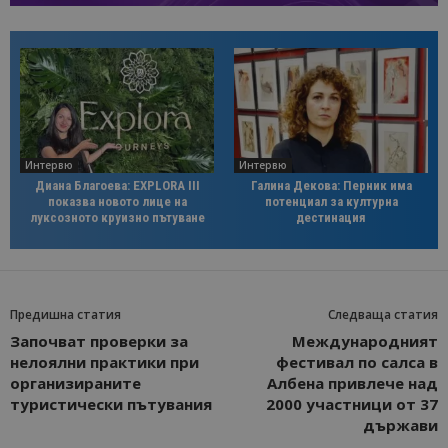
Интервю
Интервю
Диана Благоева: EXPLORA III
Галина Декова: Перник има
показва новото лице на
потенциал за културна
луксозното круизно пътуване
дестинация
Предишна статия
Следваща статия
Започват проверки за
Международният
нелоялни практики при
фестивал по салса в
организираните
Албена привлече над
туристически пътувания
2000 участници от 37
държави