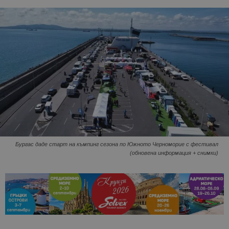
Бургас даде старт на къмпинг сезона по Южното Черноморие с фестивал
(обновена информация + снимки)