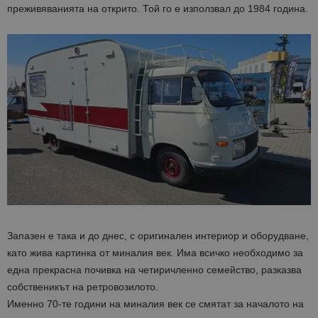
преживяванията на открито. Той го е използвал до 1984 година.
Запазен е така и до днес, с оригинален интериор и оборудване,
като жива картинка от миналия век. Има всичко необходимо за
една прекрасна почивка на четиричленно семейство, разказва
собственикът на ретровозилото.
Именно 70-те години на миналия век се смятат за началото на