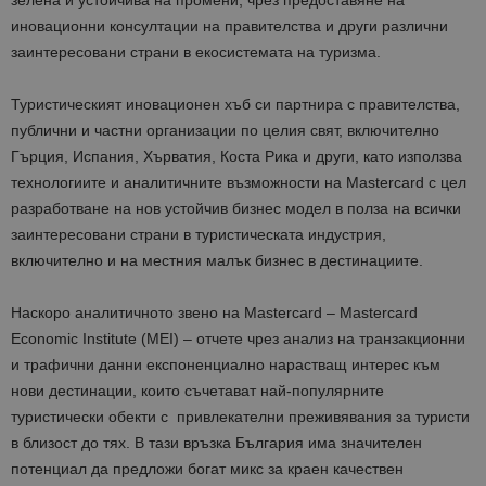
иновационни консултации на правителства и други различни
заинтересовани страни в екосистемата на туризма.
Туристическият иновационен хъб си партнира с правителства,
публични и частни организации по целия свят, включително
Гърция, Испания, Хърватия, Коста Рика и други, като използва
технологиите и аналитичните възможности на Mastercard с цел
разработване на нов устойчив бизнес модел в полза на всички
заинтересовани страни в туристическата индустрия,
включително и на местния малък бизнес в дестинациите.
Наскоро аналитичното звено на Mastercard – Mastercard
Economic Institute (MEI) – отчете чрез анализ на транзакционни
и трафични данни експоненциално нарастващ интерес към
нови дестинации, които съчетават най-популярните
туристически обекти с привлекателни преживявания за туристи
в близост до тях. В тази връзка България има значителен
потенциал да предложи богат микс за краен качествен