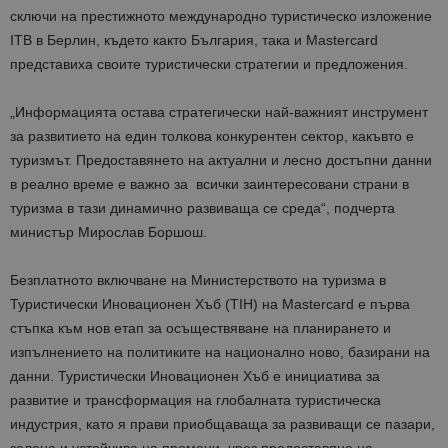
сключи на престижното международно туристическо изложение
ITB в Берлин, където както България, така и Mastercard
представиха своите туристически стратегии и предложения.
„Информацията остава стратегически най-важният инструмент
за развитието на един толкова конкурентен сектор, какъвто е
туризмът. Предоставянето на актуални и лесно достъпни данни
в реално време е важно за всички заинтересовани страни в
туризма в тази динамично развиваща се среда“, подчерта
министър Мирослав Боршош.
Безплатното включване на Министерството на туризма в
Туристически Иновационен Хъб (ТIH) на Mastercard е първа
стъпка към нов етап за осъществяване на планирането и
изпълнението на политиките на национално ново, базирани на
данни. Туристически Иновационен Хъб е инициатива за
развитие и трансформация на глобалната туристическа
индустрия, като я прави приобщаваща за развиващи се пазари,
зелена и устойчива на промени, чрез предоставяне на