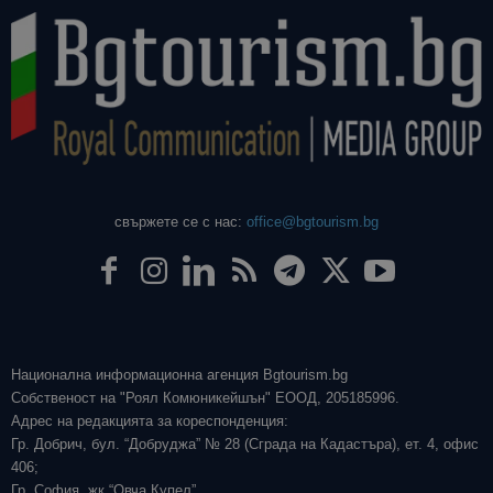
свържете се с нас:
office@bgtourism.bg
Национална информационна агенция Bgtourism.bg
Собственост на "Роял Комюникейшън" ЕООД, 205185996.
Адрес на редакцията за кореспонденция:
Гр. Добрич, бул. “Добруджа” № 28 (Сграда на Кадастъра), ет. 4, офис
406;
Гр. София, жк “Овча Купел”