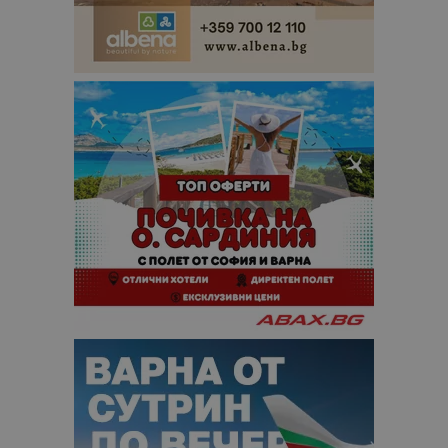
данни за
посетители
сесии и
кампании 
отчетите з
анализ на
сайтовете.