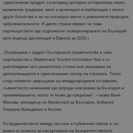
туристически продукт, съчетаващ културно-историческа памет,
музикални традиции, вино и кулинария в комбинация с много
други богатства и не на последно място с уникалните природни
забележителности. И двете страни вярват, че това
партньорството ще подпомогне позиционирането на България
като водеща дестинация в Европа за 2025 г.
„Посрещаме с радост българското правителство в това
партньорство с Mastercard Tourism Innovation Hub и го
разглеждаме като решителна стъпка към засилване на
дигитализацията в туристическия сектор на страната. Точно
след голямото завръщане на международните пътувания,
съвместното начинание ще изгради нов разказ за България и
преживяванията, които тя може да предложи“, – казва Ваня
Манова, мениджър на Mastercard за България, Албания,
Северна Македония и Косово.
Сътрудничеството между частния и публичния сектор е по-
важно от всякога за насърчаване на безпрепятственото