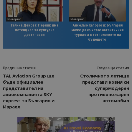
Интервю
Интервю
Галина Декова: Перник има
Анселмо Капороси: България
потенциал за културна
може да съчетае автентичния
дестинация
туризъм с технологиите на
бъдещето
Предишна статия
Следваща статия
TAL Aviation Group ще
Столичното летище
бъде официален
представи новия си
представител на
супермодерен
авиокомпанията SKY
противопожарен
express за България и
автомобил
Израел