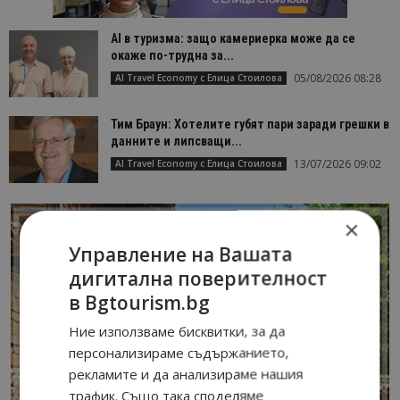
AI в туризма: защо камериерка може да се
окаже по-трудна за...
05/08/2026 08:28
AI Travel Economy с Елица Стоилова
Тим Браун: Хотелите губят пари заради грешки в
данните и липсващи...
13/07/2026 09:02
AI Travel Economy с Елица Стоилова
×
Управление на Вашата
дигитална поверителност
в Bgtourism.bg
Ние използваме бисквитки, за да
персонализираме съдържанието,
рекламите и да анализираме нашия
трафик. Също така споделяме