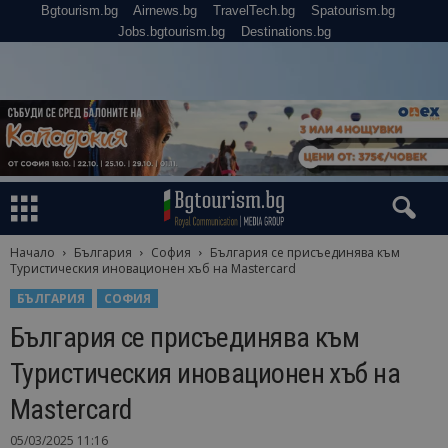
Bgtourism.bg
Airnews.bg
TravelTech.bg
Spatourism.bg
Jobs.bgtourism.bg
Destinations.bg
Начало
България
София
България се присъединява към
Туристическия иновационен хъб на Mastercard
БЪЛГАРИЯ
СОФИЯ
България се присъединява към
Туристическия иновационен хъб на
Mastercard
05/03/2025 11:16