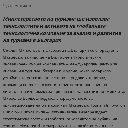
Чуйте статията:
Министерството на туризма ще използва
технологиите и активите на глобалната
технологична компания за анализ и развитие
на туризма в България
София.
Министърът на туризма на България се споразумя с
Mastercard за участие на България в Туристическия
иновационен хъб на компанията – международен център за
иновации в туризма, базиран в Мадрид, който насърчава
устойчивото развитие на сектора в градове и държави,
стремящи се да използват интелигентните решения на
дигиталната икономика за привличане на посетители. Министър
Мирослав Боршош подписа споразумението за
присъединяване на България към Mastercard Tourism Innovation
Hub с г-н Никола Вила – изпълнителен вицепрезидент,
стратегически растеж и глобален ръководител на публичния
сектор в Mastercard. Меморандумът за разбирателство се