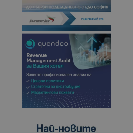
посетители
сесии и
кампании 
отчетите з
анализ на
сайтовете.