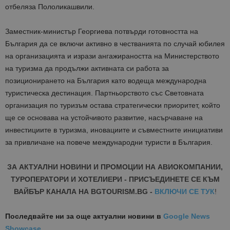
отбеляза Пололикашвили.
Заместник-министър Георгиева потвърди готовността на
България да се включи активно в честванията по случай юбилея
на организацията и изрази ангажираността на Министерството
на туризма да продължи активната си работа за
позиционирането на България като водеща международна
туристическа дестинация. Партньорството със Световната
организация по туризъм остава стратегически приоритет, който
ще се основава на устойчивото развитие, насърчаване на
инвестициите в туризма, иновациите и съвместните инициативи
за привличане на повече международни туристи в България.
ЗА АКТУАЛНИ НОВИНИ И ПРОМОЦИИ НА АВИОКОМПАНИИ,
ТУРОПЕРАТОРИ И ХОТЕЛИЕРИ - ПРИСЪЕДИНЕТЕ СЕ КЪМ
ВАЙБЪР КАНАЛА НА BGTOURISM.BG -
ВКЛЮЧИ СЕ ТУК
!
Последвайте ни за още актуални новини
в
Google News
Showcase