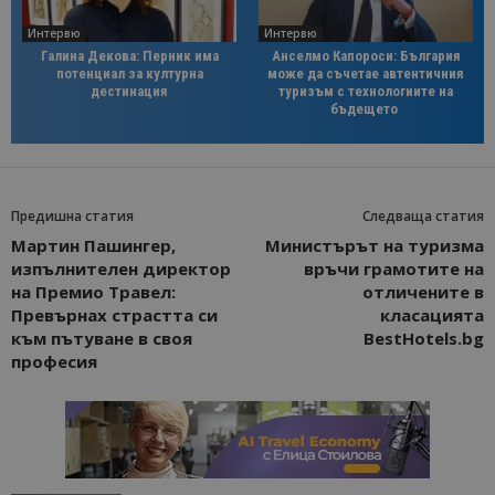
Интервю
Интервю
Галина Декова: Перник има
Анселмо Капороси: България
потенциал за културна
може да съчетае автентичния
дестинация
туризъм с технологиите на
бъдещето
Предишна статия
Следваща статия
Мартин Пашингер,
Министърът на туризма
изпълнителен директор
връчи грамотите на
на Премио Травел:
отличените в
Превърнах страстта си
класацията
към пътуване в своя
BestHotels.bg
професия