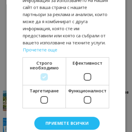
информация за използването на нашия
сайт от ваша страна с нашите
партньори за реклама и анализи, които
може да я комбинират с друга
информация, която сте им
предоставили или която са събрали от
вашето използване на техните услуги.
Прочетете още
Строго
Ефективност
необходимо
Таргетиране
Функционалност
“Пощенска картичка от…”: Петрич – Изживяване
отвъд очакваното
11/07/2026 11:22
Петрич
“Пощенска картичка от…”: Пловдив, градът на
ПРИЕМЕТЕ ВСИЧКИ
всички времена