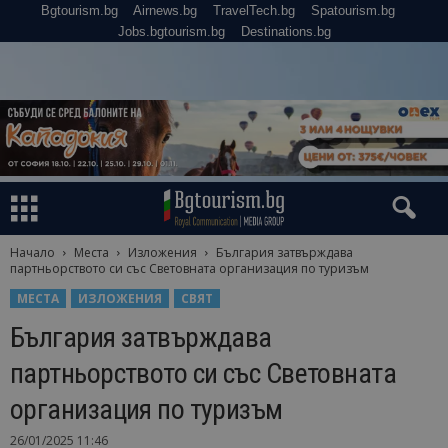
Bgtourism.bg
Airnews.bg
TravelTech.bg
Spatourism.bg
Jobs.bgtourism.bg
Destinations.bg
Начало
Места
Изложения
България затвърждава
партньорството си със Световната организация по туризъм
МЕСТА
ИЗЛОЖЕНИЯ
СВЯТ
България затвърждава
партньорството си със Световната
организация по туризъм
26/01/2025 11:46