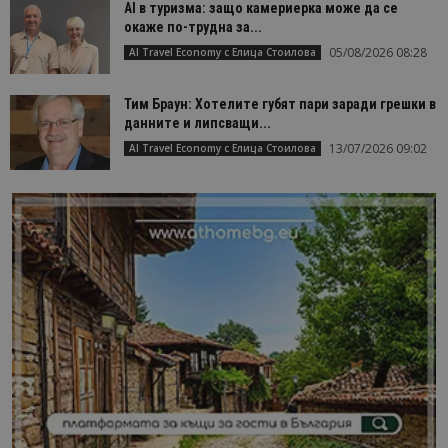
AI в туризма: защо камериерка може да се
окаже по-трудна за...
05/08/2026 08:28
AI Travel Economy с Елица Стоилова
Тим Браун: Хотелите губят пари заради грешки в
данните и липсващи...
13/07/2026 09:02
AI Travel Economy с Елица Стоилова