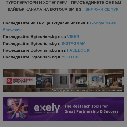
ТУРОПЕРАТОРИ И ХОТЕЛИЕРИ - ПРИСЪЕДИНЕТЕ СЕ КЪМ
ВАЙБЪР КАНАЛА НА BGTOURISM.BG -
ВКЛЮЧИ СЕ ТУК
!
Последвайте ни за още актуални новини
в
Google News
Showcase
Последвайте
Bgtourism.bg във
VIBER
Последвайте
Bgtourism.bg в
INSTAGRAM
Последвайте
Bgtourism.bg във
FACEBOOK
Последвайте
Bgtourism.bg в
YOUTUBE