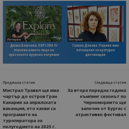
Интервю
Интервю
Диана Благоева: EXPLORA III
Галина Декова: Перник има
показва новото лице на
потенциал за културна
луксозното круизно пътуване
дестинация
Предишна статия
Следваща статия
Мистрал Травел ще има
За втора поредна година
чартър до остров Гран
къмпинг сезонът по
Канария за априлската
Черноморието ще
ваканция, ето какви са
започне от Бургас с
програмите на
атрактивен фестивал
туроператора за
полугодието на 2025 г.