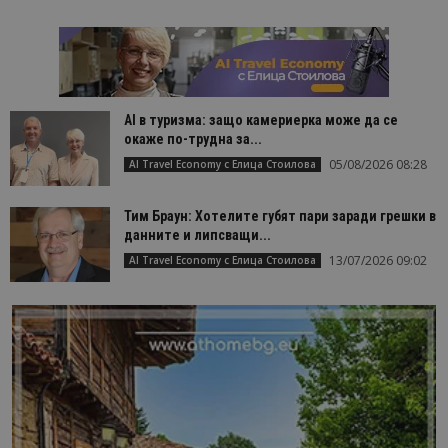
AI в туризма: защо камериерка може да се
окаже по-трудна за...
05/08/2026 08:28
AI Travel Economy с Елица Стоилова
Тим Браун: Хотелите губят пари заради грешки в
данните и липсващи...
13/07/2026 09:02
AI Travel Economy с Елица Стоилова