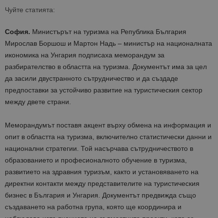
Чуйте статията:
София.
Министърът на туризма на Република България
Мирослав
Боршош
и
Мартон
На
дь
–
министър на националната
икономика на Унгария
подписаха меморандум за
разбирателство в областта на туризма. Документът има за цел
да засили двустранното сътрудничество и да създаде
предпоставки за устойчиво развитие на туристическия сектор
между двете страни.
Меморандумът поставя акцент върху обмена на информация и
опит в областта на туризма, включително статистически данни и
национални стратегии. Той насърчава сътрудничеството в
образованието и професионалното обучение в туризма,
развитието на здравния туризъм, както и установяването на
директни контакти между представителите на туристическия
бизнес в България и Унгария. Документът предвижда също
създаването на работна група, която ще координира и