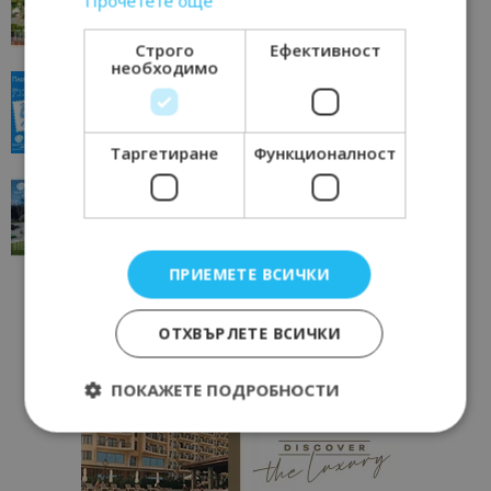
Прочетете още
11/07/2026 11:22
Петрич
Строго
Ефективност
необходимо
“Пощенска картичка от…”: Пловдив, градът на
всички времена
23/06/2026 10:00
Пловдив
Таргетиране
Функционалност
“Пощенска картичка от…”: Перник – град на
традициите, културата и вдъхновяващите...
17/06/2026 09:01
Перник
ПРИЕМЕТЕ ВСИЧКИ
ОТХВЪРЛЕТЕ ВСИЧКИ
ПОКАЖЕТЕ ПОДРОБНОСТИ
Строго необходимо
Ефективност