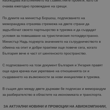
наблюдава изпълнението на съвместните проекти, като се
очаква ежегодно провеждане на срещи.
По думите на министър
Боршош
, подписването на
меморандума отразява стремежа на двете страни да
задълбочат сво
ето
партньорств
о
в туризма и да създадат
условия за повишаване на туристическия поток
двустранно
.
Министър
Над
ь
подчерта значението на сътрудничеството в
обмена на опит и добри практики
о
ще повече
сега, когато
България вече
е част от шенгенското пространство.
С подписването на този документ България и Унгария правят
още една крачка към укрепване на отношенията си и
създаването на възможности за нови инициативи в туризма.
В същия ден между двете държави бе подписан и
меморандум
за разбирателство в областите
на
икономиката и транспорта.
ЗА АКТУАЛНИ НОВИНИ И ПРОМОЦИИ НА АВИОКОМПАНИИ,