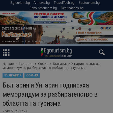
Bgtourism.bg
Airnews.bg
TravelTech.bg
Spatourism.bg
Jobs.bgtourism.bg
Destinations.bg
Начало
България
София
България и Унгария подписаха
меморандум за разбирателство в областта на туризма
БЪЛГАРИЯ
СОФИЯ
България и Унгария подписаха
меморандум за разбирателство в
областта на туризма
27/01/2025 12:27