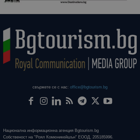
свържете се с нас:
office@bgtourism.bg
Национална информационна агенция Bgtourism.bg
Собственост на "Роял Комюникейшън" ЕООД, 205185996.