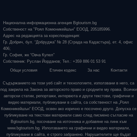
Национална информационна агенция Bgtourism.bg
Собственост на "Роял Комюникейшън" ЕООД, 205185996.
Адрес на редакцията за кореспонденция:
Гр. Добрич, бул. “Добруджа” № 28 (Сграда на Кадастъра), ет. 4, офис
406;
Гр. София, жк “Овча Купел”
Собственик: Руслан Йорданов; Тел.: +359 886 01 53 91
Общи условия
Етичен кодекс
За нас
Контакти
Съдържанието на този уеб сайт и технологиите, използвани в него, са
под закрила на Закона за авторското право и сродните му права. Всички
авторски статии, репортажи, интервюта и други текстови, графични и
видео материали, публикувани в сайта, са собственост на „Роял
Комюникейшън“ ЕООД, освен ако изрично е посочено друго. Допуска се
публикуване на текстови материали само след писмено съгласие на
Bgtourism.bg, посочване на източника и добавяне на линк към
www.bgtourism.bg. Използването на графични и видео материали,
публикувани в сайта, е строго забранено. Нарушителите ще бъдат