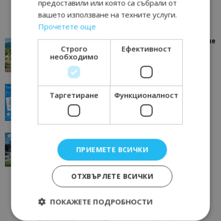
предоставили или която са събрали от
вашето използване на техните услуги.
Прочетете още
“Пощенска картичка от…”: Петрич – Изживяване
Строго
Ефективност
отвъд очакваното
необходимо
11/07/2026 11:22
Петрич
“Пощенска картичка от…”: Пловдив, градът на
Таргетиране
Функционалност
всички времена
23/06/2026 10:00
Пловдив
“Пощенска картичка от…”: Перник – град на
традициите, културата и вдъхновяващите...
ПРИЕМЕТЕ ВСИЧКИ
17/06/2026 09:01
Перник
ОТХВЪРЛЕТЕ ВСИЧКИ
ПОКАЖЕТЕ ПОДРОБНОСТИ