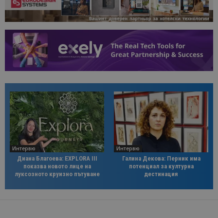
Интервю
Интервю
Диана Благоева: EXPLORA III
Галина Декова: Перник има
показва новото лице на
потенциал за културна
луксозното круизно пътуване
дестинация