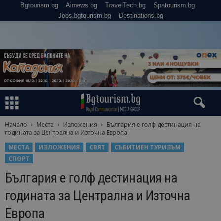
Bgtourism.bg
Airnews.bg
TravelTech.bg
Spatourism.bg
Jobs.bgtourism.bg
Destinations.bg
Начало
Места
Изложения
България е голф дестинация на
годината за Централна и Източна Европа
МЕСТА
ИЗЛОЖЕНИЯ
СВЯТ
СЪБИТИЕН ТУРИЗЪМ
СПОРТ
България е голф дестинация на
годината за Централна и Източна
Европа