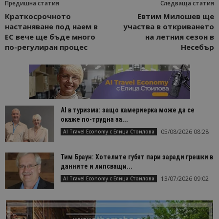
Предишна статия
Следваща статия
Краткосрочното
Евтим Милошев ще
настаняване под наем в
участва в откриването
ЕС вече ще бъде много
на летния сезон в
по-регулиран процес
Несебър
AI в туризма: защо камериерка може да се
окаже по-трудна за...
05/08/2026 08:28
AI Travel Economy с Елица Стоилова
Тим Браун: Хотелите губят пари заради грешки в
данните и липсващи...
13/07/2026 09:02
AI Travel Economy с Елица Стоилова