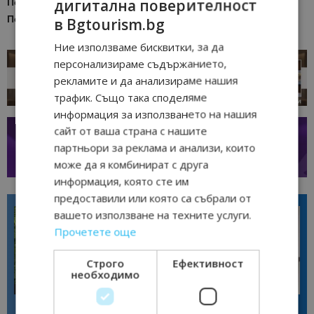
дигитална поверителност
Последвайте
Bgtourism.bg във
FACEBOOK
Последвайте
Bgtourism.bg в
YOUTUBE
в Bgtourism.bg
Ние използваме бисквитки, за да
персонализираме съдържанието,
рекламите и да анализираме нашия
трафик. Също така споделяме
информация за използването на нашия
сайт от ваша страна с нашите
партньори за реклама и анализи, които
може да я комбинират с друга
информация, която сте им
предоставили или която са събрали от
вашето използване на техните услуги.
Прочетете още
Строго
Ефективност
необходимо
Интервю
Интервю
Диана Благоева: EXPLORA III
Галина Декова: Перник има