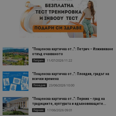
Google Anal
за запазва
състояние
сесията.
_ga_FK650GXHRZ
.bgtourism.bg
1 година
Тази бискв
1 месец
се използв
Google Anal
за запазва
състояние
сесията.
_ga
1 година
Името на т
Google LLC
“Пощенска картичка от…”: Петрич – Изживяване
1 месец
бисквитка 
.bgtourism.bg
свързано с
отвъд очакваното
Google
11/07/2026 11:22
Universal
Петрич
Analytics -
е значител
актуализац
“Пощенска картичка от…”: Пловдив, градът на
по-често
използвана
всички времена
услуга за а
23/06/2026 10:00
Пловдив
на Google.
бисквитка 
използва з
разгранич
“Пощенска картичка от…”: Перник – град на
на уникал
традициите, културата и вдъхновяващите...
потребите
чрез
17/06/2026 09:01
Перник
присвоява
произволн