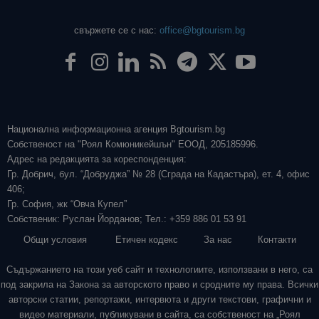
свържете се с нас:
office@bgtourism.bg
Национална информационна агенция Bgtourism.bg
Собственост на "Роял Комюникейшън" ЕООД, 205185996.
Адрес на редакцията за кореспонденция:
Гр. Добрич, бул. “Добруджа” № 28 (Сграда на Кадастъра), ет. 4, офис
406;
Гр. София, жк “Овча Купел”
Собственик: Руслан Йорданов; Тел.: +359 886 01 53 91
Общи условия
Етичен кодекс
За нас
Контакти
Съдържанието на този уеб сайт и технологиите, използвани в него, са
под закрила на Закона за авторското право и сродните му права. Всички
авторски статии, репортажи, интервюта и други текстови, графични и
видео материали, публикувани в сайта, са собственост на „Роял