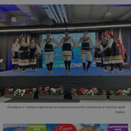
България е страна-партньор на туристическото изложение в полския град
Забже