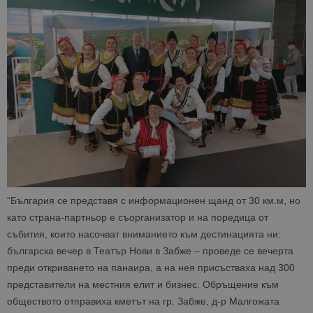
“България се представя с информационен щанд от 30 км.м, но
като страна-партньор е съорганизатор и на поредица от
събития, които насочват вниманието към дестинацията ни:
българска вечер в Театър Нови в Забже – проведе се вечерта
преди откриването на панаира, а на нея присъстваха над 300
представители на местния елит и бизнес. Обръщение към
обществото отправиха кметът на гр. Забже, д-р Малгожата