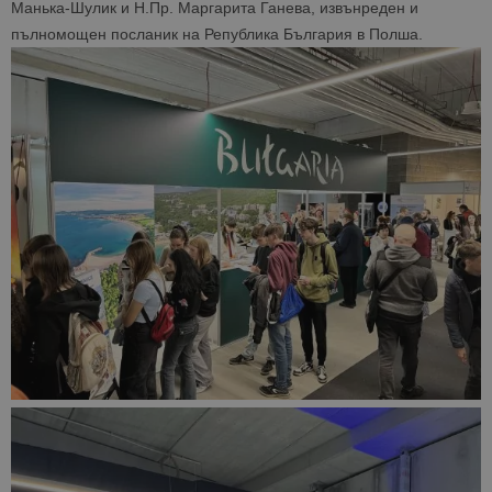
Манька-Шулик и Н.Пр. Маргарита Ганева, извънреден и
пълномощен посланик на Република България в Полша.