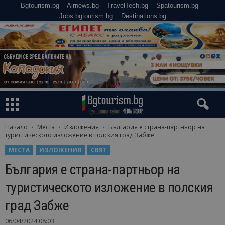
Bgtourism.bg
Airnews.bg
TravelTech.bg
Spatourism.bg
Jobs.bgtourism.bg
Destinations.bg
Начало
Места
Изложения
България е страна-партньор на
туристическото изложение в полския град Забже
МЕСТА
ИЗЛОЖЕНИЯ
СВЯТ
България е страна-партньор на
туристическото изложение в полския
град Забже
06/04/2024 08:03