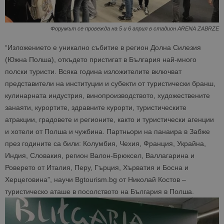
Форумът се провежда на 5 и 6 април в стадион ARENA ZABRZE
“Изложението е уникално събитие в регион Долна Силезия
(Южна Полша), откъдето пристигат в България най-много
полски туристи. Всяка година изложителите включват
представители на институции и субекти от туристически бранш,
кулинарната индустрия, винопроизводството, художествените
занаяти, курортите, здравните курорти, туристическите
атракции, градовете и регионите, както и туристически агенции
и хотели от Полша и чужбина. Партньори на панаира в Забже
през годините са били: Колумбия, Чехия, Франция, Украйна,
Индия, Словакия, регион Валон-Брюксел, Валлагарина и
Роверето от Италия, Перу, Гърция, Хърватия и Босна и
Херцеговина”, научи Bgtourism.bg от Николай Костов –
туристическо аташе в посолството на България в Полша.