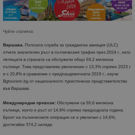
Чуйте статията:
Варшава.
Полската служба за гражданска авиация (ULC)
отчете значителен ръст в пътническия трафик през 2024 г., като
летищата в страната са обслужили общо 59,2 милиона
пътници. Това представлява увеличение с 13,3% спрямо 2023 г.
и с 20,8% в сравнение с предпандемичната 2019 г.​, научи
Bgtourism.bg от на
ционалното туристическо представителство
във Варшава.
Международни превози:
Обслужени са 55,6 милиона
пътници, което е ръст от 14,8% спрямо предходната година.
Броят на пътническите операции се е увеличил с 14,6%,
достигайки 374,2 хиляди.​