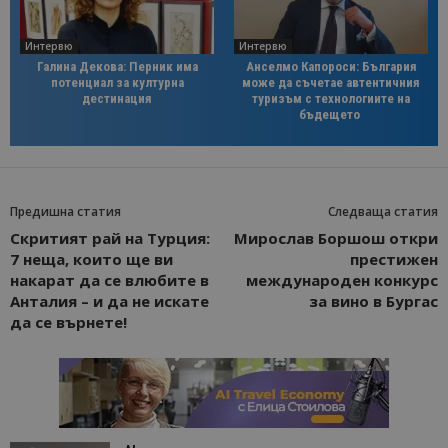
Интервю
Интервю
Галина Декова: Перник има
Анселмо Капороси: България
потенциал за културна
може да съчетае автентичния
дестинация
туризъм с технологиите на
бъдещето
Предишна статия
Следваща статия
Скритият рай на Турция:
Мирослав Боршош откри
7 неща, които ще ви
престижен
накарат да се влюбите в
международен конкурс
Анталия – и да не искате
за вино в Бургас
да се върнете!