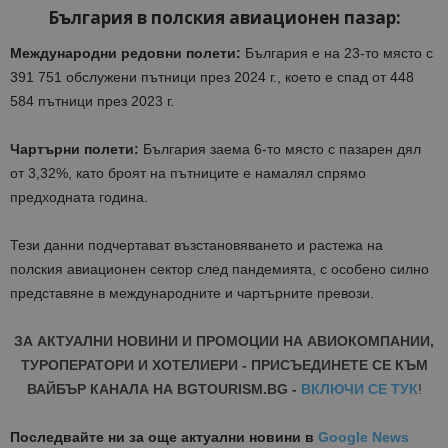
България в полския авиационен пазар:
Международни редовни полети:
България е на 23-то място с
391 751 обслужени пътници през 2024 г., което е спад от 448
584 пътници през 2023 г.​
Чартърни полети:
България заема 6-то място с пазарен дял
от 3,32%, като броят на пътниците е намалял спрямо
предходната година.​
Тези данни подчертават възстановяването и растежа на
полския авиационен сектор след пандемията, с особено силно
представяне в международните и чартърните превози.
ЗА АКТУАЛНИ НОВИНИ И ПРОМОЦИИ НА АВИОКОМПАНИИ,
ТУРОПЕРАТОРИ И ХОТЕЛИЕРИ - ПРИСЪЕДИНЕТЕ СЕ КЪМ
ВАЙБЪР КАНАЛА НА BGTOURISM.BG -
ВКЛЮЧИ СЕ ТУК
!
Последвайте ни за още актуални новини
в
Google News