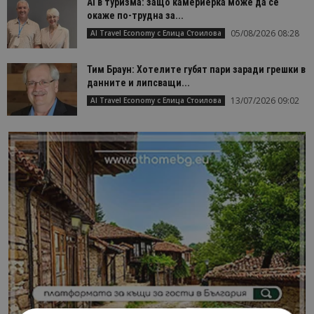
AI в туризма: защо камериерка може да се
окаже по-трудна за...
05/08/2026 08:28
AI Travel Economy с Елица Стоилова
Тим Браун: Хотелите губят пари заради грешки в
данните и липсващи...
13/07/2026 09:02
AI Travel Economy с Елица Стоилова