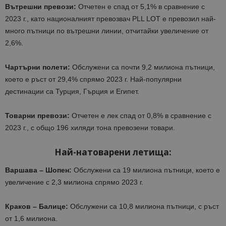
Вътрешни превози:
Отчетен е спад от 5,1% в сравнение с
2023 г., като националният превозвач PLL LOT е превозил най-
много пътници по вътрешни линии, отчитайки увеличение от
2,6%.​
Чартърни полети:
Обслужени са почти 9,2 милиона пътници,
което е ръст от 29,4% спрямо 2023 г. Най-популярни
дестинации са Турция, Гърция и Египет.​
Товарни превози:
Отчетен е лек спад от 0,8% в сравнение с
2023 г., с общо 196 хиляди тона превозени товари.​
Най-натоварени летища:
Варшава – Шопен:
Обслужени са 19 милиона пътници, което е
увеличение с 2,3 милиона спрямо 2023 г.​
Краков – Балице:
Обслужени са 10,8 милиона пътници, с ръст
от 1,6 милиона.​