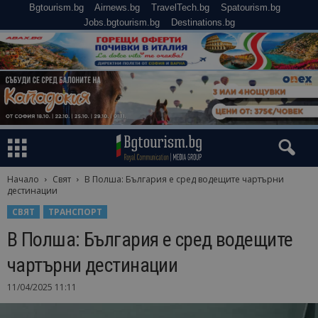
Bgtourism.bg
Airnews.bg
TravelTech.bg
Spatourism.bg
Jobs.bgtourism.bg
Destinations.bg
Начало
Свят
В Полша: България е сред водещите чартърни
дестинации
СВЯТ
ТРАНСПОРТ
В Полша: България е сред водещите
чартърни дестинации
11/04/2025 11:11