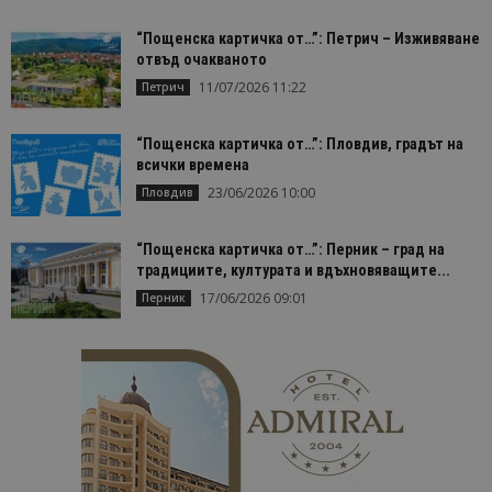
Строго необходимо
Ефективност
“Пощенска картичка от…”: Петрич – Изживяване
Таргетиране
Функционалност
отвъд очакваното
11/07/2026 11:22
Петрич
Строго необходимите бисквитки позволяват
основната функционалност на уебсайта, като
потребителско влизане и управление на
акаунта. Уебсайтът не може да се използва
“Пощенска картичка от…”: Пловдив, градът на
правилно без строго необходими бисквитки.
всички времена
23/06/2026 10:00
Доставчик
/
Валиден
Пловдив
Име
Оп
Домейн
до
cookie_notice_accepted
lisandraramos.com
7 дни
Таз
“Пощенска картичка от…”: Перник – град на
bgtourism.bg
бис
традициите, културата и вдъхновяващите...
изп
да 
17/06/2026 09:01
Перник
съг
на
пот
за
изп
на 
на 