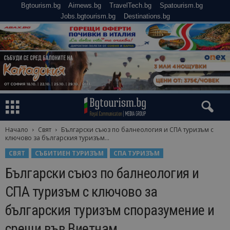
Bgtourism.bg
Airnews.bg
TravelTech.bg
Spatourism.bg
Jobs.bgtourism.bg
Destinations.bg
Начало
Свят
Български съюз по балнеология и СПА туризъм с
ключово за българския туризъм...
СВЯТ
СЪБИТИЕН ТУРИЗЪМ
СПА ТУРИЗЪМ
Български съюз по балнеология и
СПА туризъм с ключово за
българския туризъм споразумение и
срещи във Виетнам