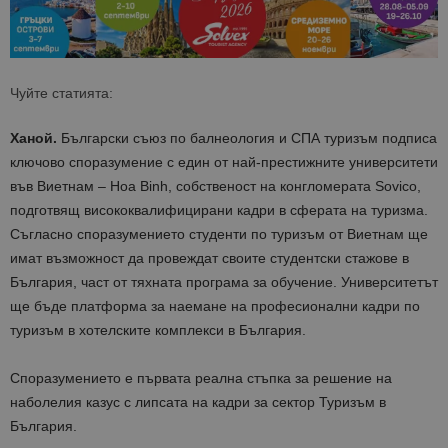
Чуйте статията:
Ханой.
Български съюз по балнеология и СПА туризъм подписа
ключово споразумение с един от най-престижните университети
във Виетнам –
Hoa
Binh
, собственост на конгломерата
Sovic
o
,
подготвящ висококвалифицирани кадри в сферата на туризма
.
Съгласно споразумението студенти
по туризъм
от Виетнам ще
имат възможност да провеждат своите студентски стажове в
България, част от тяхната програма за обучение. Университетът
ще бъде платформа за наемане на професионални кадри по
туризъм в хотелските комплекси в България.
Споразумението е първата реална стъпка за решение на
наболелия казус с липсата на кадри за сектор Туризъм в
България.