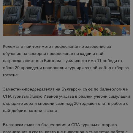
Колежът е най-голямото професионално заведение за
обучение на секторни професионални кадри и най-
награждаваният във Виетнам – училището има 11 победи от
общо 20 проведени национални турнири за най-добър отбор за
готвене.
Заместник-председателят на Български съюз по балнеология и
СПА туризъм Живко Иванов участва в реални учебни симулации
с младите хора и сподели своя над 20-годишен опит в работа с
най-добрите хотели в света.
Български съюз по балнеология и СПА туризъм е втората
организация в света, която ще инвестира в съвместна работа с