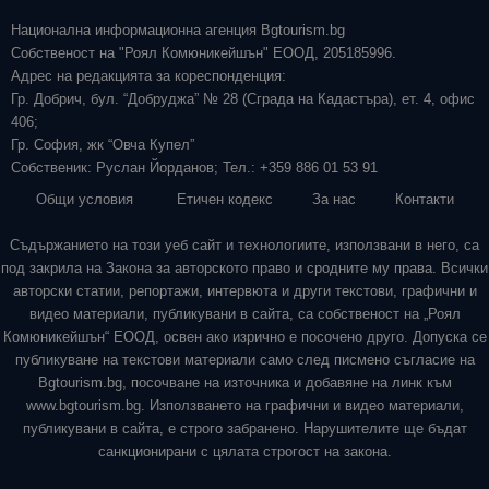
Национална информационна агенция Bgtourism.bg
Собственост на "Роял Комюникейшън" ЕООД, 205185996.
Адрес на редакцията за кореспонденция:
Гр. Добрич, бул. “Добруджа” № 28 (Сграда на Кадастъра), ет. 4, офис
406;
Гр. София, жк “Овча Купел”
Собственик: Руслан Йорданов; Тел.: +359 886 01 53 91
Общи условия
Етичен кодекс
За нас
Контакти
Съдържанието на този уеб сайт и технологиите, използвани в него, са
под закрила на Закона за авторското право и сродните му права. Всички
авторски статии, репортажи, интервюта и други текстови, графични и
видео материали, публикувани в сайта, са собственост на „Роял
Комюникейшън“ ЕООД, освен ако изрично е посочено друго. Допуска се
публикуване на текстови материали само след писмено съгласие на
Bgtourism.bg, посочване на източника и добавяне на линк към
www.bgtourism.bg. Използването на графични и видео материали,
публикувани в сайта, е строго забранено. Нарушителите ще бъдат
санкционирани с цялата строгост на закона.