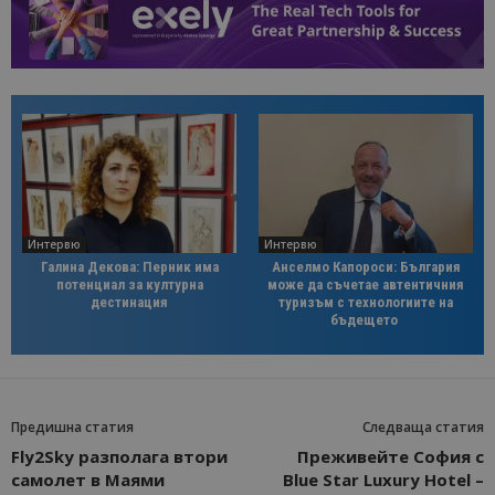
Интервю
Интервю
Галина Декова: Перник има
Анселмо Капороси: България
потенциал за културна
може да съчетае автентичния
дестинация
туризъм с технологиите на
бъдещето
Предишна статия
Следваща статия
Fly2Sky разполага втори
Преживейте София с
самолет в Маями
Blue Star Luxury Hotel –