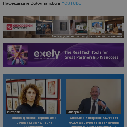
Последвайте
Bgtourism.bg в
YOUTUBE
Интервю
Интервю
Галина Декова: Перник има
Анселмо Капороси: България
потенциал за културна
може да съчетае автентичния
дестинация
туризъм с технологиите на