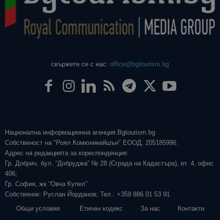
свържете се с нас:
office@bgtourism.bg
Национална информационна агенция Bgtourism.bg
Собственост на "Роял Комюникейшън" ЕООД, 205185996.
Адрес на редакцията за кореспонденция:
Гр. Добрич, бул. “Добруджа” № 28 (Сграда на Кадастъра), ет. 4, офис
406;
Гр. София, жк “Овча Купел”
Собственик: Руслан Йорданов; Тел.: +359 886 01 53 91
Общи условия
Етичен кодекс
За нас
Контакти