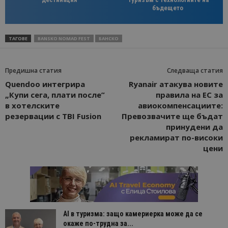
бъдещето
ТАГОВЕ
BANSKO NOMAD FEST
БАНСКО
Предишна статия
Следваща статия
Quendoo интегрира
Ryanair атакува новите
„Купи сега, плати после”
правила на ЕС за
в хотелските
авиокомпенсациите:
резервации с TBI Fusion
Превозвачите ще бъдат
принудени да
рекламират по-високи
цени
AI в туризма: защо камериерка може да се
окаже по-трудна за...