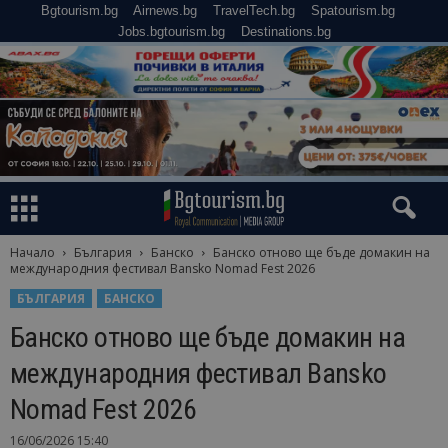
Bgtourism.bg
Airnews.bg
TravelTech.bg
Spatourism.bg
Jobs.bgtourism.bg
Destinations.bg
Начало
България
Банско
Банско отново ще бъде домакин на
международния фестивал Bansko Nomad Fest 2026
БЪЛГАРИЯ
БАНСКО
Банско отново ще бъде домакин на
международния фестивал Bansko
Nomad Fest 2026
16/06/2026 15:40