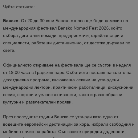
Чуйте статията:
Банско.
От 20 до 30 юни Банско отново ще бъде домакин на
международния фестивал Bansko Nomad Fest 2026, който
събира дигитални номади, предприемачи, фрийлансъри и
специалисти, работещи дистанционно, от десетки държави по
света.
Официалното откриване на фестивала ще се състои в неделя
от 19:00 часа в Градския парк. Събитието поставя началото на
десетдневна програма, включваща лекции на утвърдени
международни лектори, практически работилници, дискусионни
сесии, спортни и уелнес активности, както и разнообразни
културни и развлекателни прояви.
През последните години Банско се утвърди като една от
водещите европейски дестинации за хора, избрали свободния и
мобилен начин на работа. Със своите природни дадености,