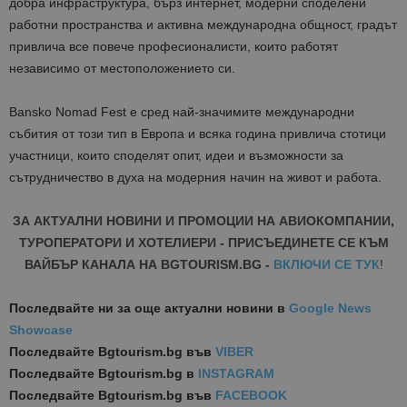
добра инфраструктура, бърз интернет, модерни споделени
работни пространства и активна международна общност, градът
привлича все повече професионалисти, които работят
независимо от местоположението си.
Bansko Nomad Fest е сред най-значимите международни
събития от този тип в Европа и всяка година привлича стотици
участници, които споделят опит, идеи и възможности за
сътрудничество в духа на модерния начин на живот и работа.
ЗА АКТУАЛНИ НОВИНИ И ПРОМОЦИИ НА АВИОКОМПАНИИ,
ТУРОПЕРАТОРИ И ХОТЕЛИЕРИ - ПРИСЪЕДИНЕТЕ СЕ КЪМ
ВАЙБЪР КАНАЛА НА BGTOURISM.BG -
ВКЛЮЧИ СЕ ТУК
!
Последвайте ни за още актуални новини
в
Google News
Showcase
Последвайте
Bgtourism.bg във
VIBER
Последвайте
Bgtourism.bg в
INSTAGRAM
Последвайте
Bgtourism.bg във
FACEBOOK