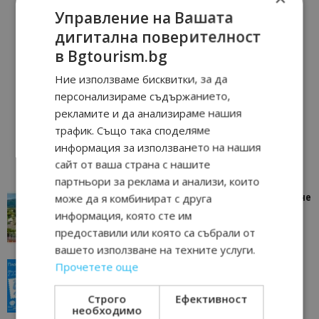
Управление на Вашата
дигитална поверителност
в Bgtourism.bg
Ние използваме бисквитки, за да
персонализираме съдържанието,
рекламите и да анализираме нашия
трафик. Също така споделяме
информация за използването на нашия
сайт от ваша страна с нашите
партньори за реклама и анализи, които
може да я комбинират с друга
“Пощенска картичка от…”: Петрич – Изживяване
отвъд очакваното
информация, която сте им
11/07/2026 11:22
Петрич
предоставили или която са събрали от
вашето използване на техните услуги.
Прочетете още
“Пощенска картичка от…”: Пловдив, градът на
всички времена
23/06/2026 10:00
Строго
Ефективност
Пловдив
необходимо