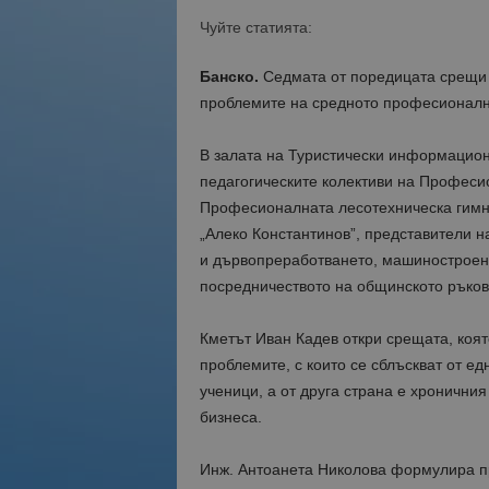
Чуйте статията:
Банско.
Седмата от поредицата срещи 
проблемите на средното професионалн
В залата на Туристически информацион
педагогическите колективи на Професио
Професионалната лесотехническа гимна
„Алеко Константинов”, представители на
и дървопреработването, машиностроене
посредничеството на общинското ръков
Кметът Иван Кадев откри срещата, коя
проблемите, с които се сблъскват от 
ученици, а от друга страна е хронични
бизнеса.
Инж. Антоанета Николова формулира пр