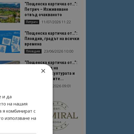
“Пощенска картичка от…”:
Петрич – Изживяване
отвъд очакваното
11/07/2026 11:22
Петрич
“Пощенска картичка от…”:
Пловдив, градът на всички
времена
23/06/2026 10:00
Пловдив
“Пощенска картичка от…”:
Перник – град на
×
традициите, културата и
вдъхновяващите...
17/06/2026 09:01
Перник
 и да
ето на нашия
а я комбинират с
то използване на