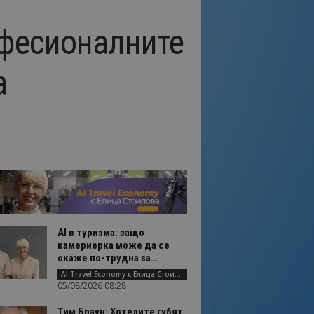
офесионалните
а
AI в туризма: защо
камериерка може да се
окаже по-трудна за...
AI Travel Economy с Елица Стоилова
05/08/2026 08:28
Тим Браун: Хотелите губят