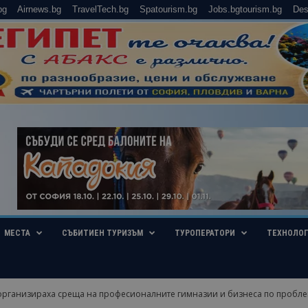
bg
Airnews.bg
TravelTech.bg
Spatourism.bg
Jobs.bgtourism.bg
Des
МЕСТА
СЪБИТИЕН ТУРИЗЪМ
ТУРОПЕРАТОРИ
ТЕХНОЛО
организираха среща на професионалните гимназии и бизнеса по проблем