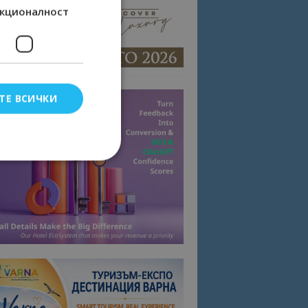
кционалност
ТЕ ВСИЧКИ
елско влизане и
тки.
омните съгласието
квитки на сайта.