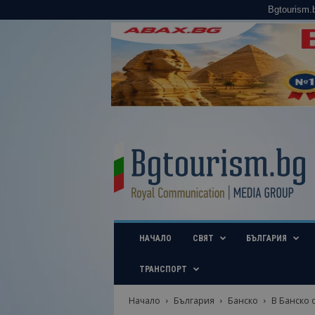
Bgtourism.
B
g
t
o
u
r
i
НАЧАЛО
СВЯТ
БЪЛГАРИЯ
s
m
.
ТРАНСПОРТ
b
g
Начало
България
Банско
В Банско 
–