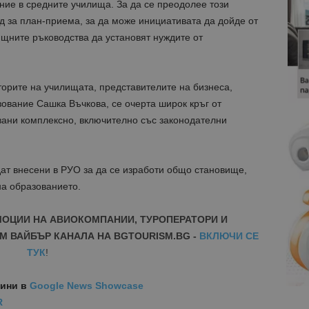
ие в средните училища. За да се преодолее този
 за план-приема, за да може инициативата да дойде от
лищните ръководства да установят нуждите от
орите на училищата, представителите на бизнеса,
зование Сашка Въчкова, се очерта широк кръг от
вани комплексно, включително със законодателни
т внесени в РУО за да се изработи общо становище,
на образованието.
МОЦИИ НА АВИОКОМПАНИИ, ТУРОПЕРАТОРИ И
М ВАЙБЪР КАНАЛА НА BGTOURISM.BG -
ВКЛЮЧИ СЕ
ТУК
!
вини
в
Google News Showcase
R