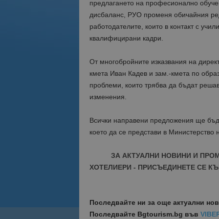
предлагането на професионално обучен
дисбаланс, РУО променя обичайния ред
работодателите, които в контакт с учи
квалифицирани кадри.
От многобройните изказвания на директ
кмета Иван Кадев и зам.-кмета по обра
проблеми, които трябва да бъдат реша
изменения.
Всички направени предложения ще бъда
което да се представи в Министерство 
ЗА АКТУАЛНИ НОВИНИ И ПРО
ХОТЕЛИЕРИ - ПРИСЪЕДИНЕТЕ СЕ КЪ
Последвайте ни за още актуални но
Последвайте
Bgtourism.bg във
VIBE