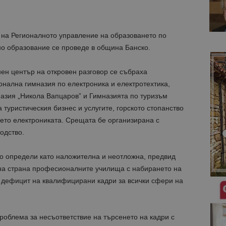
на Регионалното управление на образоването по
о образование се проведе в община Банско.
ен център на откровен разговор се събраха
нална гимназия по електроника и електротехтика,
зия „Никола Вапцаров” и Гимназията по туризъм
 туристическия бизнес и услугите, горското стопанство
то електрониката. Срещата бе организирана с
одство.
то определи като наложителна и неотложна, предвид
една страна професионалните училища с набирането на
я дефицит на квалифицирани кадри за всички сфери на
облема за несъответствие на търсенето на кадри с