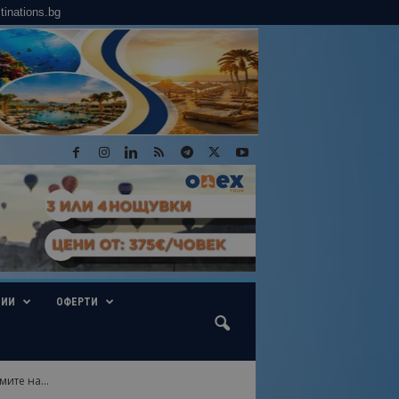
tinations.bg
ГИИ
ОФЕРТИ
ите на...