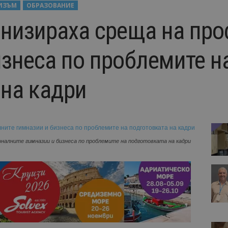
ИЗЪМ
ОБРАЗОВАНИЕ
анизираха среща на пр
изнеса по проблемите н
 на кадри
оналните гимназии и бизнеса по проблемите на подготовката на кадри