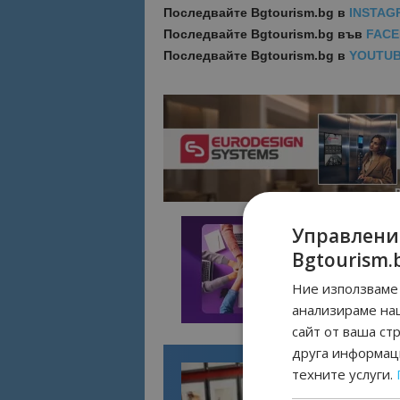
Последвайте
Bgtourism.bg в
INSTAG
Последвайте
Bgtourism.bg във
FAC
Последвайте
Bgtourism.bg в
YOUTU
Управлени
Bgtourism.
Ние използваме 
анализираме на
сайт от ваша ст
друга информаци
техните услуги.