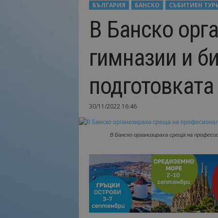
БЪЛГАРИЯ
БАНСКО
СЪБИТИЕН ТУР
Н
В Банско орг
а
й
-
гимназии и б
в
а
ж
подготовката
н
о
т
30/11/2022 16:46
о
о
т
В Банско организираха среща на професи
т
у
р
и
з
м
а
!