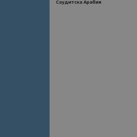
Саудитска Арабия
Име
Име
sc_is_visitor_uniq
is_visitor_unique
is_unique
_ga_B09EBBY8PY
_ga_WXPDN4HSCV
_ga_FK650GXHRZ
_ga