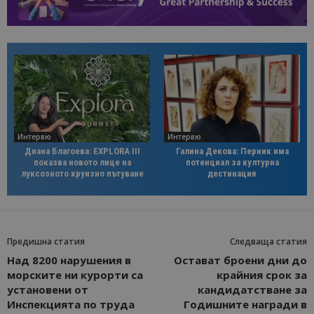
Интервю
Интервю
Диана Благоева: EXPLORA III
Галина Декова: Перник има
показва новото лице на
потенциал за културна
луксозното круизно пътуване
дестинация
Предишна статия
Следваща статия
Над 8200 нарушения в
Остават броени дни до
морските ни курорти са
крайния срок за
установени от
кандидатстване за
Инспекцията по труда
Годишните награди в