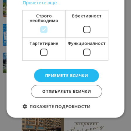
Прочетете още
отвъд очакваното
11/07/2026 11:22
Петрич
Строго
Ефективност
необходимо
“Пощенска картичка от…”: Пловдив, градът на
всички времена
23/06/2026 10:00
Пловдив
Таргетиране
Функционалност
“Пощенска картичка от…”: Перник – град на
традициите, културата и вдъхновяващите...
17/06/2026 09:01
Перник
ПРИЕМЕТЕ ВСИЧКИ
ОТХВЪРЛЕТЕ ВСИЧКИ
ПОКАЖЕТЕ ПОДРОБНОСТИ
Строго необходимо
Ефективност