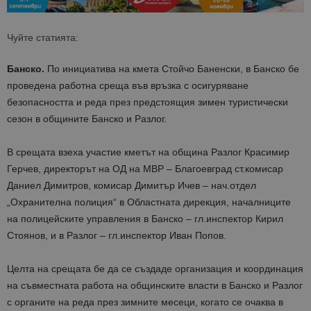
Чуйте статията:
Банско.
По инициатива на кмета Стойчо Баненски, в Банско бе
проведена работна среща във връзка с осигуряване
безопасността и реда през предстоящия зимен туристически
сезон в общините Банско и Разлог.
В срещата взеха участие кметът на община Разлог Красимир
Герчев, директорът на ОД на МВР – Благоевград ст.комисар
Даниел Димитров, комисар Димитър Ичев – нач.отдел
„Охранителна полиция“ в Областната дирекция, началниците
на полицейските управления в Банско – гл.инспектор Кирил
Стоянов, и в Разлог – гл.инспектор Иван Попов.
Целта на срещата бе да се създаде организация и координация
на съвместната работа на общинските власти в Банско и Разлог
с органите на реда през зимните месеци, когато се очаква в