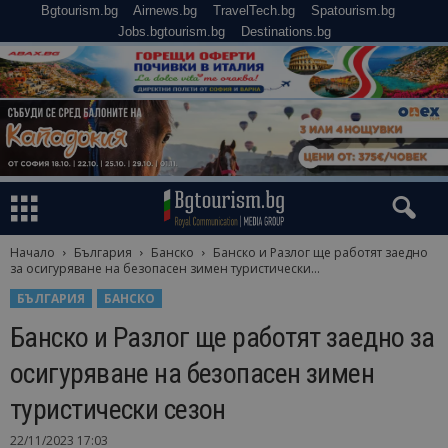
Bgtourism.bg
Airnews.bg
TravelTech.bg
Spatourism.bg
Jobs.bgtourism.bg
Destinations.bg
Начало
България
Банско
Банско и Разлог ще работят заедно
за осигуряване на безопасен зимен туристически...
БЪЛГАРИЯ
БАНСКО
Банско и Разлог ще работят заедно за
осигуряване на безопасен зимен
туристически сезон
22/11/2023 17:03