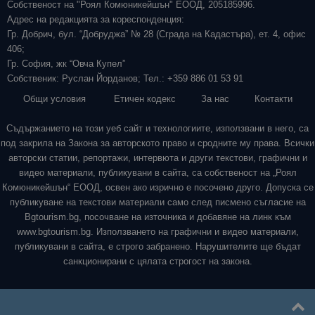
Собственост на "Роял Комюникейшън" ЕООД, 205185996.
Адрес на редакцията за кореспонденция:
Гр. Добрич, бул. “Добруджа” № 28 (Сграда на Кадастъра), ет. 4, офис
406;
Гр. София, жк “Овча Купел”
Собственик: Руслан Йорданов; Тел.: +359 886 01 53 91
Общи условия
Етичен кодекс
За нас
Контакти
Съдържанието на този уеб сайт и технологиите, използвани в него, са
под закрила на Закона за авторското право и сродните му права. Всички
авторски статии, репортажи, интервюта и други текстови, графични и
видео материали, публикувани в сайта, са собственост на „Роял
Комюникейшън“ ЕООД, освен ако изрично е посочено друго. Допуска се
публикуване на текстови материали само след писмено съгласие на
Bgtourism.bg, посочване на източника и добавяне на линк към
www.bgtourism.bg. Използването на графични и видео материали,
публикувани в сайта, е строго забранено. Нарушителите ще бъдат
санкционирани с цялата строгост на закона.