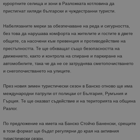
курортните селища и зони в Разложката котловина да
пристигнат хиляди български и чуждестранни туристи.
Набелязаните мерки за обезпечаване на реда и сигурността,
без това да нарушава комфорта на жителите и гостите в двете
общите, са насочени към превенция и противодействие на
престъпността. Те ще обхващат също безопасността на
движението, както и контрола на спиране и паркиране на
автомобилите, така че да не се затруднява сметопочистването
и снегопочистването на улиците.
През новия зимен туристически сезон в Банско отново ще има
международни патрули от полицаи от България, Румъния и
Гърция. Те ще оказват съдействие и на територията на община
Разлог.
По предложение на кмета на Банско Стойчо Баненски, срещите
в този формат ще бъдат регулярни до края на активния
туристически сезон.