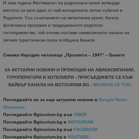
И тази година Фестивалът на родопската кухня затвърди
мястото си като едно от най-колоритните летни събития в
Родопите. Със съчетанието на автентична кухня, богата
фолклорна програма и традиционното родопско
гостоприемство, той отново постави символичното начало на
летния туристически сезон в община Баните.
Снимка Народно читалище „Просвета – 1947“ – Баните
ЗА АКТУАЛНИ НОВИНИ И ПРОМОЦИИ НА АВИОКОМПАНИИ,
ТУРОПЕРАТОРИ И ХОТЕЛИЕРИ - ПРИСЪЕДИНЕТЕ СЕ КЪМ
ВАЙБЪР КАНАЛА НА BGTOURISM.BG -
ВКЛЮЧИ СЕ ТУК
!
Последвайте ни за още актуални новини
в
Google News
Showcase
Последвайте
Bgtourism.bg във
VIBER
Последвайте
Bgtourism.bg в
INSTAGRAM
Последвайте
Bgtourism.bg във
FACEBOOK
Последвайте
Bgtourism.bg в
YOUTUBE