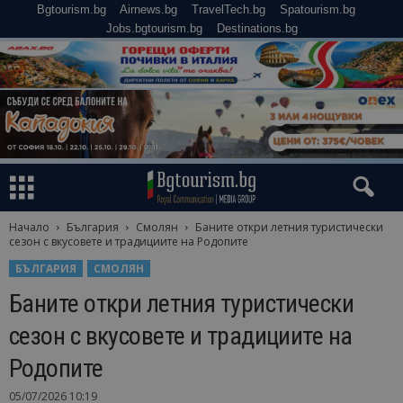
Bgtourism.bg
Airnews.bg
TravelTech.bg
Spatourism.bg
Jobs.bgtourism.bg
Destinations.bg
Начало
България
Смолян
Баните откри летния туристически
сезон с вкусовете и традициите на Родопите
БЪЛГАРИЯ
СМОЛЯН
Баните откри летния туристически
сезон с вкусовете и традициите на
Родопите
05/07/2026 10:19