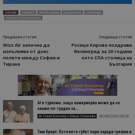
ТАГОВЕ
БАНИТЕ
ЛЕТЕН СЕЗОН
РОДОПИТЕ
ТУРИЗЪМ
ТУРИСТИЧЕСКИ СЕЗОН
Предишна статия
Следваща статия
Wizz Air започна да
Росица Кирова поздрави
изпълнява от днес
Велинград за 20 години
полети между София и
като СПА столица на
Тирана
България
AI в туризма: защо камериерка може да се
окаже по-трудна за...
05/08/2026 08:28
AI Travel Economy с Елица Стоилова
Тим Браун: Хотелите губят пари заради грешки в