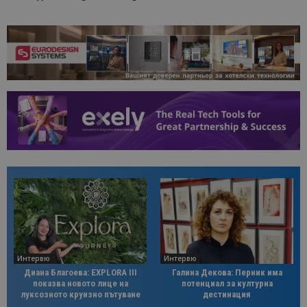
Интервю
Интервю
Диана Благоева: EXPLORA III
Галина Декова: Перник има
показва новото лице на
потенциал за културна
луксозното круизно пътуване
дестинация