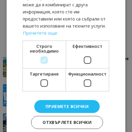
може да я комбинират с друга
информация, която сте им
предоставили или която са събрали от
вашето използване на техните услуги.
Прочетете още
Строго
Ефективност
необходимо
“Пощенска картичка от…”: Петрич – Изживяване
отвъд очакваното
11/07/2026 11:22
Петрич
Таргетиране
Функционалност
“Пощенска картичка от…”: Пловдив, градът на
всички времена
23/06/2026 10:00
Пловдив
ПРИЕМЕТЕ ВСИЧКИ
“Пощенска картичка от…”: Перник – град на
традициите, културата и вдъхновяващите...
ОТХВЪРЛЕТЕ ВСИЧКИ
17/06/2026 09:01
Перник