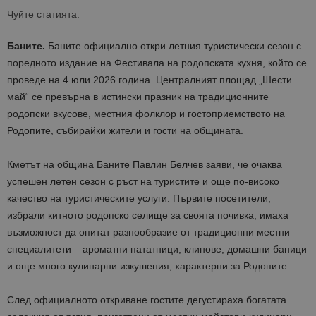
Чуйте статията:
Баните.
Баните официално откри летния туристически сезон с
поредното издание на Фестивала на родопската кухня, който се
проведе на 4 юли 2026 година. Централният площад „Шести
май“ се превърна в истински празник на традиционните
родопски вкусове, местния фолклор и гостоприемството на
Родопите, събирайки жители и гости на общината.
Кметът на община Баните Павлин Белчев заяви, че очаква
успешен летен сезон с ръст на туристите и още по-високо
качество на туристическите услуги. Първите посетители,
избрали китното родопско селище за своята почивка, имаха
възможност да опитат разнообразие от традиционни местни
специалитети – ароматни пататници, клинове, домашни баници
и още много кулинарни изкушения, характерни за Родопите.
След официалното откриване гостите дегустираха богатата