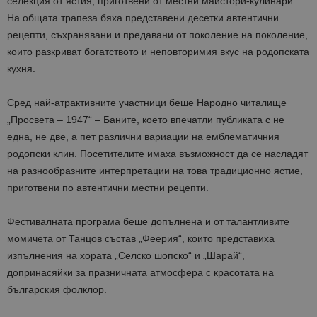
селекция от ястия, приготвени от местни майстори-кулинари.
На общата трапеза бяха представени десетки автентични
рецепти, съхранявани и предавани от поколение на поколение,
които разкриват богатството и неповторимия вкус на родопската
кухня.
Сред най-атрактивните участници беше Народно читалище
„Просвета – 1947“ – Баните, което впечатли публиката с не
една, не две, а пет различни вариации на емблематичния
родопски клин. Посетителите имаха възможност да се насладят
на разнообразните интерпретации на това традиционно ястие,
приготвени по автентични местни рецепти.
Фестивалната програма беше допълнена и от талантливите
момичета от Танцов състав „Феерия“, които представиха
изпълнения на хората „Селско шопско“ и „Шарай“,
допринасяйки за празничната атмосфера с красотата на
българския фолклор.