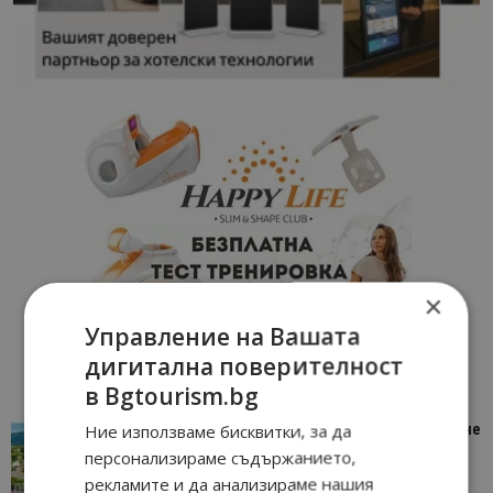
×
Управление на Вашата
дигитална поверителност
в Bgtourism.bg
Ние използваме бисквитки, за да
“Пощенска картичка от…”: Петрич – Изживяване
отвъд очакваното
персонализираме съдържанието,
11/07/2026 11:22
Петрич
рекламите и да анализираме нашия