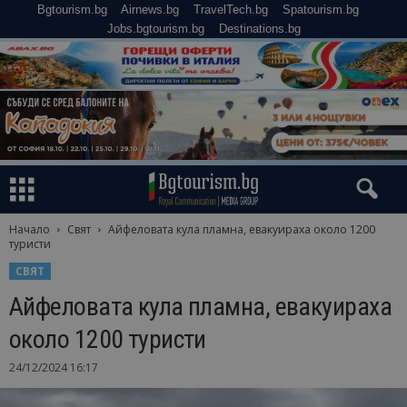
Bgtourism.bg
Airnews.bg
TravelTech.bg
Spatourism.bg
Jobs.bgtourism.bg
Destinations.bg
Начало
Свят
Айфеловата кула пламна, евакуираха около 1200
туристи
СВЯТ
Айфеловата кула пламна, евакуираха
около 1200 туристи
24/12/2024 16:17