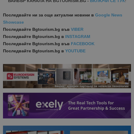
ВАЙБЪР КАНАЛА НА BGTOURISM.BG -
ВКЛЮЧИ СЕ ТУК
!
Последвайте ни за още актуални новини
в
Google News
Showcase
Последвайте
Bgtourism.bg във
VIBER
Последвайте
Bgtourism.bg в
INSTAGRAM
Последвайте
Bgtourism.bg във
FACEBOOK
Последвайте
Bgtourism.bg в
YOUTUBE