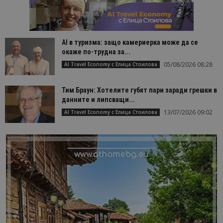
AI в туризма: защо камериерка може да се
окаже по-трудна за...
05/08/2026 08:28
AI Travel Economy с Елица Стоилова
Тим Браун: Хотелите губят пари заради грешки в
данните и липсващи...
13/07/2026 09:02
AI Travel Economy с Елица Стоилова