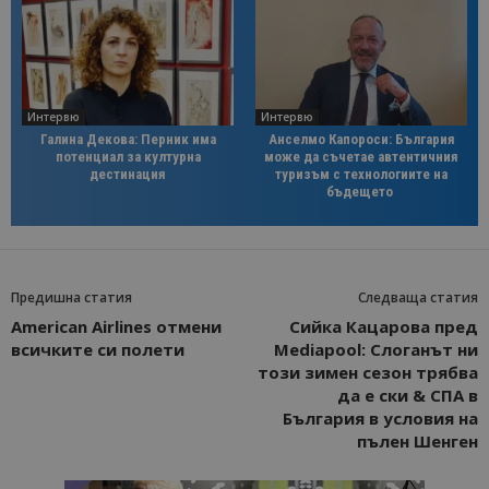
Интервю
Интервю
Галина Декова: Перник има
Анселмо Капороси: България
потенциал за културна
може да съчетае автентичния
дестинация
туризъм с технологиите на
бъдещето
Предишна статия
Следваща статия
American Airlines отмени
Сийка Кацарова пред
всичките си полети
Mediapool: Слоганът ни
този зимен сезон трябва
да е ски & СПА в
България в условия на
пълен Шенген