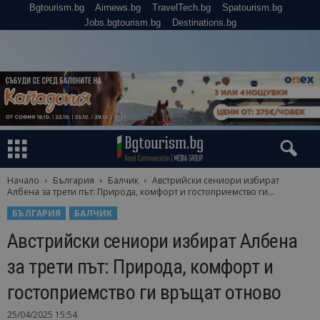
Bgtourism.bg
Airnews.bg
TravelTech.bg
Spatourism.bg
Jobs.bgtourism.bg
Destinations.bg
Начало
България
Балчик
Австрийски сениори избират
Албена за трети път: Природа, комфорт и гостоприемство ги...
БЪЛГАРИЯ
БАЛЧИК
Австрийски сениори избират Албена
за трети път: Природа, комфорт и
гостоприемство ги връщат отново
25/04/2025 15:54