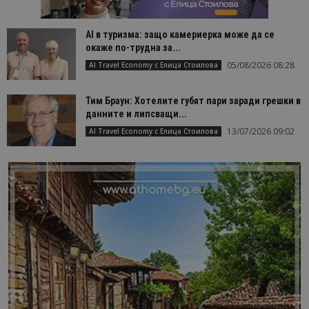
AI в туризма: защо камериерка може да се
окаже по-трудна за...
05/08/2026 08:28
AI Travel Economy с Елица Стоилова
Тим Браун: Хотелите губят пари заради грешки в
данните и липсващи...
13/07/2026 09:02
AI Travel Economy с Елица Стоилова