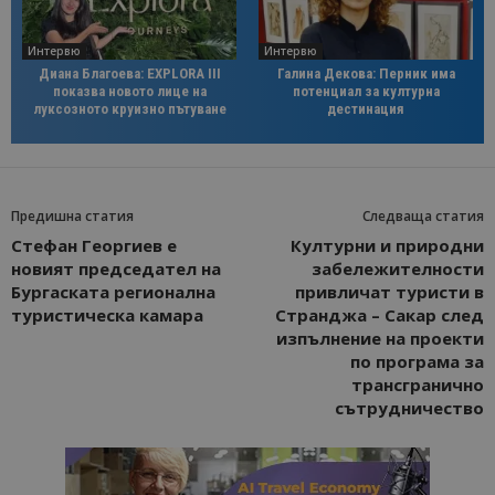
Интервю
Интервю
Диана Благоева: EXPLORA III
Галина Декова: Перник има
показва новото лице на
потенциал за културна
луксозното круизно пътуване
дестинация
Предишна статия
Следваща статия
Стефан Георгиев е
Културни и природни
новият председател на
забележителности
Бургаската регионална
привличат туристи в
туристическа камара
Странджа – Сакар след
изпълнение на проекти
по програма за
трансгранично
сътрудничество