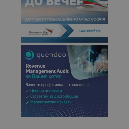
данни за
посетители
сесии и
кампании 
отчетите з
анализ на
сайтовете.