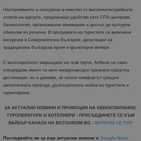
Настаняването е осигурено в няколко от висококатегорийните
хотели на курорта, предлагащи удобства като СПА центрове,
балнеология, организирани занимания и достъп до културни
обиколки из региона. В програмата на туристите са включени
екскурзии в Североизточна България
, дегустации на
традиционна българска кухня и фолклорни вечери.
С многократното завръщане на тези групи, Албена не само
утвърждава името си като международно призната курортна
дестинация, но и доказва, че когато комфортът срещне
автентичната природа, дългосрочната любов на туристите е
гарантирана.
ЗА АКТУАЛНИ НОВИНИ И ПРОМОЦИИ НА АВИОКОМПАНИИ,
ТУРОПЕРАТОРИ И ХОТЕЛИЕРИ - ПРИСЪЕДИНЕТЕ СЕ КЪМ
ВАЙБЪР КАНАЛА НА BGTOURISM.BG -
ВКЛЮЧИ СЕ ТУК
!
Последвайте ни за още актуални новини
в
Google News