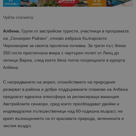
Чуйте статията:
Албена.
Групи от австрийски туристи, участници в програмата
на
„Сениорен Райзен“, отново избраха българското
Черноморие за своята пролетна почивка. За трет
и
път
, близо
350
гости пристигнаха
вчера
с чартърен полет от Линц
до
летище Варна, след което
бяха топло посрещнати в курорта
Албена.
С напредването на април, спокойствието на природния
резерват в района и добре поддържаните плажове на Албена
предлагат идеална атмосфера за релаксираща ваканция.
Австрийските сениори, сред които преобладават двойки и
индивидуални пътешественици над 60-годишна възраст, не
крият възхищението си от красивата природа, зеленината и
чистия въздух.