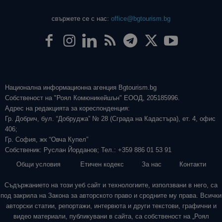
свържете се с нас:
office@bgtourism.bg
Национална информационна агенция Bgtourism.bg
Собственост на "Роял Комюникейшън" ЕООД, 205185996.
Адрес на редакцията за кореспонденция:
Гр. Добрич, бул. “Добруджа” № 28 (Сграда на Кадастъра), ет. 4, офис
406;
Гр. София, жк “Овча Купел”
Собственик: Руслан Йорданов; Тел.: +359 886 01 53 91
Общи условия
Етичен кодекс
За нас
Контакти
Съдържанието на този уеб сайт и технологиите, използвани в него, са
под закрила на Закона за авторското право и сродните му права. Всички
авторски статии, репортажи, интервюта и други текстови, графични и
видео материали, публикувани в сайта, са собственост на „Роял