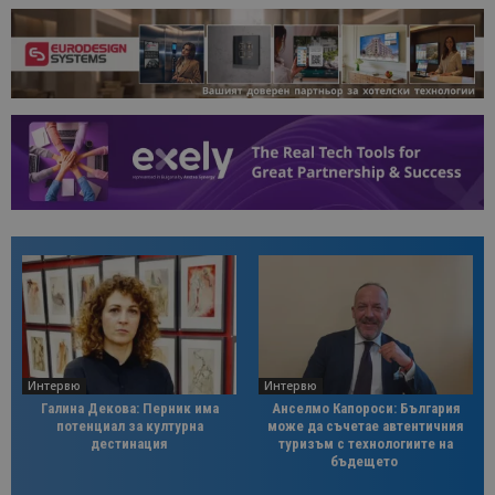
Интервю
Интервю
Галина Декова: Перник има
Анселмо Капороси: България
потенциал за културна
може да съчетае автентичния
дестинация
туризъм с технологиите на
бъдещето