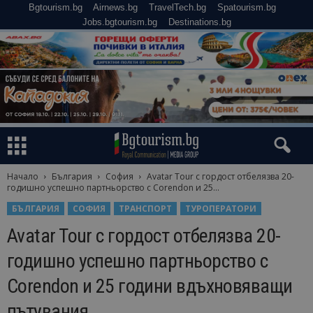
Bgtourism.bg
Airnews.bg
TravelTech.bg
Spatourism.bg
Jobs.bgtourism.bg
Destinations.bg
Начало
България
София
Avatar Tour с гордост отбелязва 20-
годишно успешно партньорство с Corendon и 25...
БЪЛГАРИЯ
СОФИЯ
ТРАНСПОРТ
ТУРОПЕРАТОРИ
Avatar Tour с гордост отбелязва 20-
годишно успешно партньорство с
Corendon и 25 години вдъхновяващи
пътувания