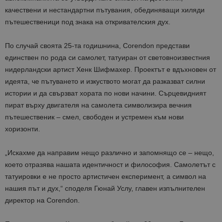
качествени и нестандартни пътувания, обединяващи хиляди
пътешественици под знака на откривателския дух.
По случай своята 25-та годишнина, Corendon представи
единствен по рода си самолет, татуиран от световноизвестния
нидерландски артист Хенк Шифмахер. Проектът е вдъхновен от
идеята, че пътуването и изкуството могат да разказват силни
истории и да свързват хората по нови начини. Сърцевидният
пират върху двигателя на самолета символизира вечния
пътешественик – смел, свободен и устремен към нови
хоризонти.
„Искахме да направим нещо различно и запомнящо се – нещо,
което отразява нашата идентичност и философия. Самолетът с
татуировки е не просто артистичен експеримент, а символ на
нашия път и дух,“ споделя Гюнай Услу, главен изпълнителен
директор на Corendon.