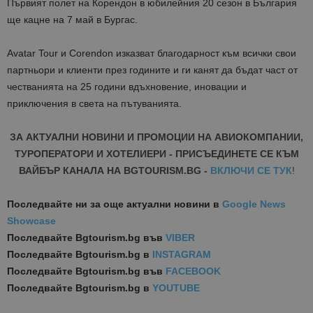
Първият полет на Корендон в юбилейния 20 сезон в България
ще кацне на 7 май в Бургас.
Avatar Tour и Corendon изказват благодарност към всички свои
партньори и клиенти през годините и ги канят да бъдат част от
честванията на 25 години вдъхновение, иновации и
приключения в света на пътуванията.
ЗА АКТУАЛНИ НОВИНИ И ПРОМОЦИИ НА АВИОКОМПАНИИ,
ТУРОПЕРАТОРИ И ХОТЕЛИЕРИ - ПРИСЪЕДИНЕТЕ СЕ КЪМ
ВАЙБЪР КАНАЛА НА BGTOURISM.BG -
ВКЛЮЧИ СЕ ТУК
!
Последвайте ни за още актуални новини
в
Google News
Showcase
Последвайте
Bgtourism.bg във
VIBER
Последвайте
Bgtourism.bg в
INSTAGRAM
Последвайте
Bgtourism.bg във
FACEBOOK
Последвайте
Bgtourism.bg в
YOUTUBE