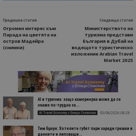
Предишна статия
Следваща статия
Огромен интерес към
Министерството на
Парада на цветята на
туризма представи
остров Мадейра
България в Дубай на
(снимки)
водещото туристическо
изложение Arabian Travel
Market 2025
AI в туризма: защо камериерка може да се
окаже по-трудна за...
05/08/2026 08:28
AI Travel Economy с Елица Стоилова
Тим Браун: Хотелите губят пари заради грешки в
данните и липсващи...