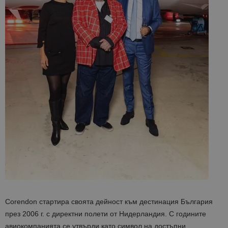
Corendon стартира своята дейност към дестинация България
през 2006 г. с директни полети от Нидерландия. С годините
авиокомпанията се утвърди като символ на достъпни,