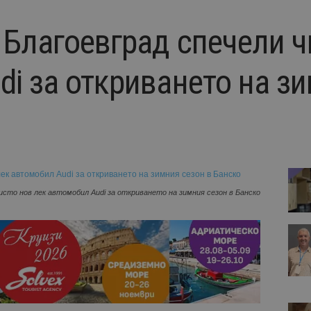
 Благоевград спечели ч
i за откриването на зи
сто нов лек автомобил Audi за откриването на зимния сезон в Банско