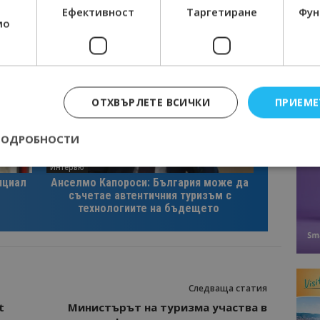
Ефективност
Таргетиране
Фун
мо
ОТХВЪРЛЕТЕ ВСИЧКИ
ПРИЕМЕ
ПОДРОБНОСТИ
Интервю
нциал
Анселмо Капороси: България може да
съчетае автентичния туризъм с
Строго необходимо
Ефективност
Таргетиране
Функционалност
технологиите на бъдещето
е бисквитки позволяват основната функционалност на уебсайта, като потребит
нта. Уебсайтът не може да се използва правилно без строго необходими бискви
Доставчик
/
Валиден
Описание
Домейн
до
epted
lisandraramos.com
7 дни
Тази бисквитка се използва, за да зап
Следваща статия
bgtourism.bg
на потребителя за използването на бис
t
Министърът на туризма участва в