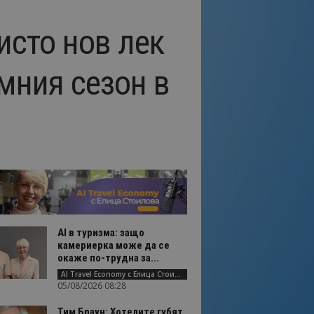
исто нов лек
мния сезон в
AI в туризма: защо
камериерка може да се
окаже по-трудна за...
AI Travel Economy с Елица Стоилова
05/08/2026 08:28
Тим Браун: Хотелите губят