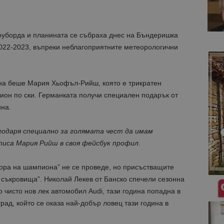
оуборда и планината се събраха днес на Бъндеришка
2022-2023, въпреки неблагоприятните метеорологични
ина беше Мария Хьофъл-Рийш, която е трикратен
ион по ски. Германката получи специален подарък от
на.
агодаря специално за голямата чест да имам
писа Мария Рийш в своя фейсбук профил.
бора на шампиона” не се проведе, но присъстващите
а съкровища”. Николай Лекев от Банско спечели сезонна
о чисто нов лек автомобил Audi, тази година попадна в
ад, който се оказа най-добър ловец тази година в