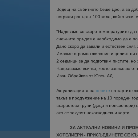
Водещ на събитието беше Део, а за доб
погрижи рапърът 100 кила, който изпя 
“Надяваме се скоро температурите да п
снежните оръдия е необходимо да е пон
Дано скоро да завали и естествен сняг,
Имахме огромно желание и целият ни е
2 седмици за да подготвим пистите, но
Направихме всичко, което зависеше от 
Иван Обрейков от Юлен АД.
Актуализацията на
цените
на картите з
такъв в продължение на 10 поредни годи
възрастови групи (деца и пенсионери)
ако се закупят неколкодневни карти.
ЗА АКТУАЛНИ НОВИНИ И ПРО
ХОТЕЛИЕРИ - ПРИСЪЕДИНЕТЕ СЕ КЪ