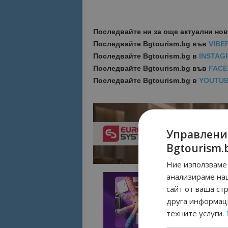
Последвайте ни за още актуални но
Последвайте
Bgtourism.bg във
VIBE
Последвайте
Bgtourism.bg в
INSTAG
Последвайте
Bgtourism.bg във
FAC
Последвайте
Bgtourism.bg в
YOUTU
Управлени
Bgtourism.
Ние използваме 
анализираме на
сайт от ваша ст
друга информаци
техните услуги.