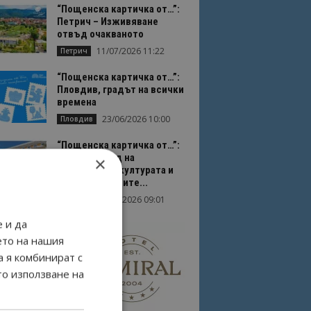
“Пощенска картичка от…”:
Петрич – Изживяване
отвъд очакваното
11/07/2026 11:22
Петрич
“Пощенска картичка от…”:
Пловдив, градът на всички
времена
23/06/2026 10:00
Пловдив
“Пощенска картичка от…”:
Перник – град на
×
традициите, културата и
вдъхновяващите...
17/06/2026 09:01
Перник
 и да
ето на нашия
а я комбинират с
то използване на