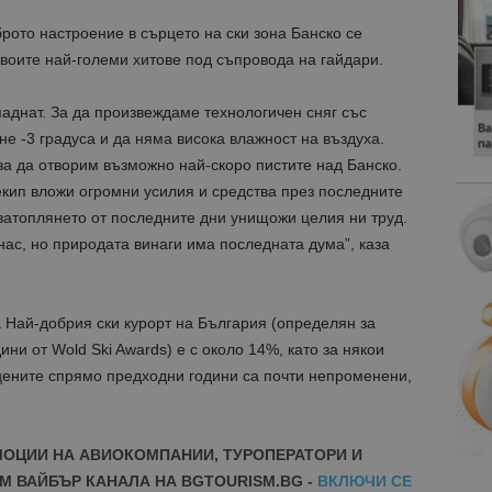
рото настроение в сърцето на ски зона Банско се
своите най-големи хитове под съпровода на гайдари.
аднат. За да произвеждаме технологичен сняг със
е -3 градуса и да няма висока влажност на въздуха.
 за да отворим възможно най-скоро пистите над Банско.
кип вложи огромни усилия и средства през последните
 затоплянето от последните дни унищожи целия ни труд.
нас, но природата винаги има последната дума”, каза
а Най-добрия ски курорт на България (определян за
ни от Wold Ski Awards) е с около 14%, като за някои
 цените спрямо предходни години са почти непроменени,
МОЦИИ НА АВИОКОМПАНИИ, ТУРОПЕРАТОРИ И
М ВАЙБЪР КАНАЛА НА BGTOURISM.BG -
ВКЛЮЧИ СЕ