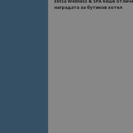
Elitsa Wellness & SPA беше отличе
наградата за бутиков хотел
Име
Име
sc_is_visitor_uniq
is_visitor_unique
is_unique
_ga_B09EBBY8PY
_ga_WXPDN4HSCV
_ga_FK650GXHRZ
_ga