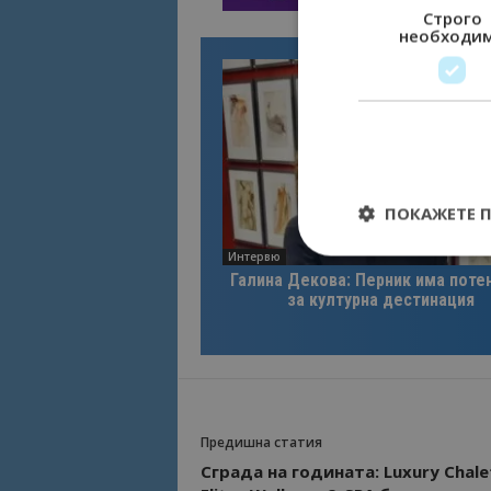
Строго
необходи
ПОКАЖЕТЕ 
Интервю
Галина Декова: Перник има поте
за културна дестинация
Строго необходимит
управление на акау
Име
cookie_notice_acc
Предишна статия
Сграда на годината: Luxury Chale