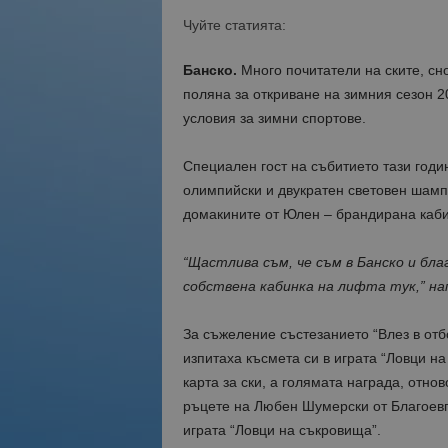
Чуйте статията:
Банско.
Много почитатели на ските, сн
поляна за откриване на зимния сезон 
условия за зимни спортове.
Специален гост на събитието тази год
олимпийски и двукратен световен шамп
домакините от Юлен – брандирана каби
“Щастлива съм, че съм в Банско и бл
собствена кабинка на лифта тук,” на
За съжеление състезанието “Влез в от
изпитаха късмета си в играта “Ловци н
карта за ски, а голямата награда, отнов
ръцете на Любен Шумерски от Благоевгр
играта “Ловци на съкровища”.