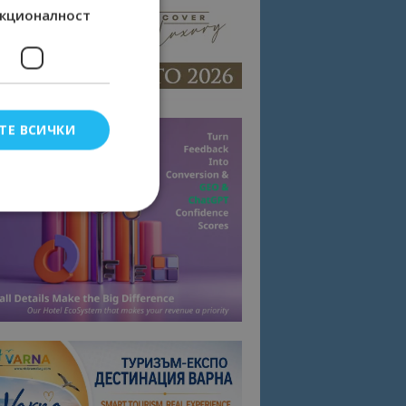
кционалност
ТЕ ВСИЧКИ
елско влизане и
тки.
омните съгласието
квитки на сайта.