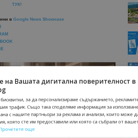
ТУК
!
вини
в
Google News Showcase
R
RAM
EBOOK
BE
е на Вашата дигитална поверителност в
bg
бисквитки, за да персонализираме съдържанието, рекламите
шия трафик. Също така споделяме информация за използван
рана с нашите партньори за реклама и анализи, които може д
я, която сте им предоставили или която са събрали от ваше
Прочетете още