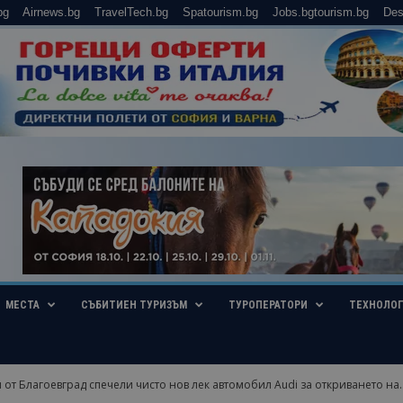
bg
Airnews.bg
TravelTech.bg
Spatourism.bg
Jobs.bgtourism.bg
Des
МЕСТА
СЪБИТИЕН ТУРИЗЪМ
ТУРОПЕРАТОРИ
ТЕХНОЛО
 от Благоевград спечели чисто нов лек автомобил Audi за откриването на..