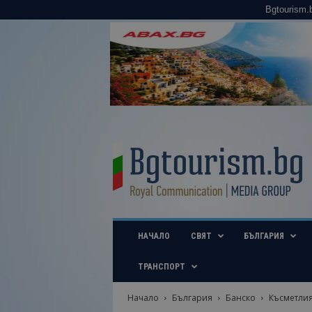
Bgtourism.
B
g
t
o
u
r
i
НАЧАЛО
СВЯТ
БЪЛГАРИЯ
s
m
.
ТРАНСПОРТ
b
g
Начало
България
Банско
Късметлия
–