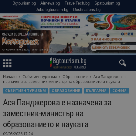
Bgtourism.bg
Airnews.bg
TravelTech.bg
Spatourism.bg
Jobs.bgtourism.bg
Destinations.bg
Начало
Събитиен туризъм
Образование
Ася Панджерова е
назначена за заместник-министър на образованието и науката
СЪБИТИЕН ТУРИЗЪМ
ОБРАЗОВАНИЕ
БЪЛГАРИЯ
СОФИЯ
Ася Панджерова е назначена за
заместник-министър на
образованието и науката
09/05/2026 17:24