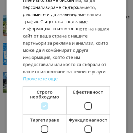
Ние използваме бисквитки, за да
персонализираме съдържанието,
рекламите и да анализираме нашия
“Пощенска картичка от…”: Петрич – Изживяване
трафик. Също така споделяме
отвъд очакваното
информация за използването на нашия
11/07/2026 11:22
Петрич
сайт от ваша страна с нашите
партньори за реклама и анализи, които
“Пощенска картичка от…”: Пловдив, градът на
може да я комбинират с друга
всички времена
информация, която сте им
23/06/2026 10:00
Пловдив
предоставили или която са събрали от
вашето използване на техните услуги.
“Пощенска картичка от…”: Перник – град на
Прочетете още
традициите, културата и вдъхновяващите...
17/06/2026 09:01
Перник
Строго
Ефективност
необходимо
Таргетиране
Функционалност