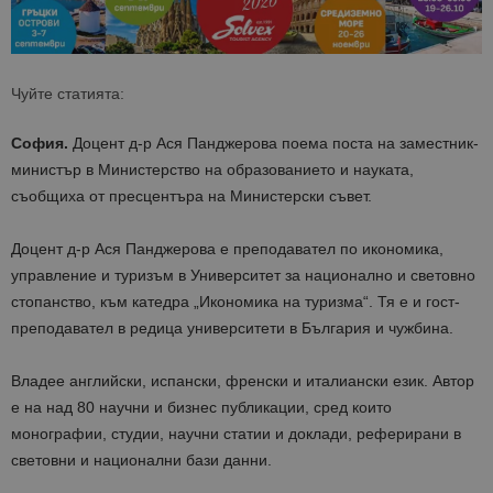
Чуйте статията:
София.
Доцент д-р Ася Панджерова поема поста на заместник-
министър в Министерство на образованието и науката,
съобщиха от пресцентъра на Министерски съвет.
Доцент д-р Ася Панджерова е преподавател по икономика,
управление и туризъм в Университет за национално и световно
стопанство, към катедра „Икономика на туризма“. Тя е и гост-
преподавател в редица университети в България и чужбина.
Владее английски, испански, френски и италиански език. Автор
е на над 80 научни и бизнес публикации, сред които
монографии, студии, научни статии и доклади, реферирани в
световни и национални бази данни.