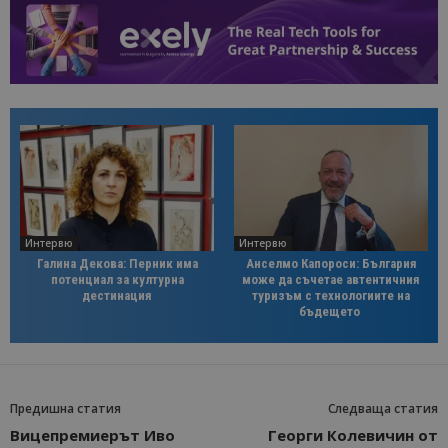
Интервю
Интервю
Галина Декова: Перник има
Анселмо Капороси: България
потенциал за културна
може да съчетае автентичния
дестинация
туризъм с технологиите на
бъдещето
Предишна статия
Следваща статия
Вицепремиерът Иво
Георги Колевичин от