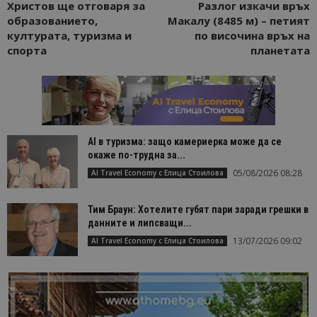
Христов ще отговаря за
Разлог изкачи връх
образованието,
Макалу (8485 м) – петият
културата, туризма и
по височина връх на
спорта
планетата
AI в туризма: защо камериерка може да се
окаже по-трудна за...
05/08/2026 08:28
AI Travel Economy с Елица Стоилова
Тим Браун: Хотелите губят пари заради грешки в
данните и липсващи...
13/07/2026 09:02
AI Travel Economy с Елица Стоилова