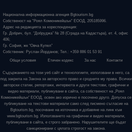
Национална информационна агенция Bgtourism.bg
Собственост на "Роял Комюникейшън" ЕООД, 205185996.
Адрес на редакцията за кореспонденция:
Гр. Добрич, бул. “Добруджа” № 28 (Сграда на Кадастъра), ет. 4, офис
406;
Гр. София, жк “Овча Купел”
Собственик: Руслан Йорданов; Тел.: +359 886 01 53 91
Общи условия
Етичен кодекс
За нас
Контакти
Съдържанието на този уеб сайт и технологиите, използвани в него, са
под закрила на Закона за авторското право и сродните му права. Всички
авторски статии, репортажи, интервюта и други текстови, графични и
видео материали, публикувани в сайта, са собственост на „Роял
Комюникейшън“ ЕООД, освен ако изрично е посочено друго. Допуска се
публикуване на текстови материали само след писмено съгласие на
Bgtourism.bg, посочване на източника и добавяне на линк към
www.bgtourism.bg. Използването на графични и видео материали,
публикувани в сайта, е строго забранено. Нарушителите ще бъдат
санкционирани с цялата строгост на закона.