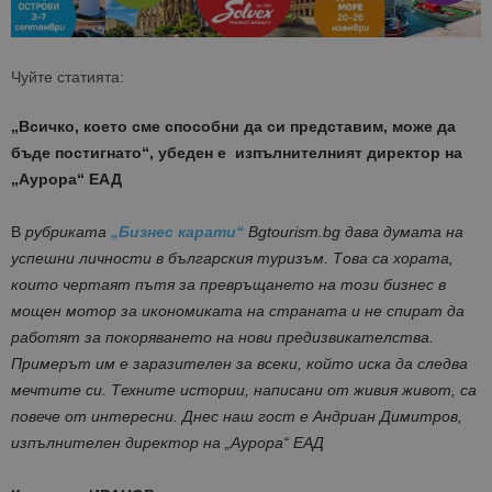
Чуйте статията:
„Всичко, което сме способни да си представим, може да
бъде постигнато“, убеден е изпълнителният директор на
„Аурора“ ЕАД
В
рубриката
„Бизнес карати“
Bgtourism.bg дава думата на
успешни личности в българския туризъм. Това са хората,
които чертаят пътя за превръщането на този бизнес в
мощен мотор за икономиката на страната и не спират да
работят за покоряването на нови предизвикателства.
Примерът им е заразителен за всеки, който иска да следва
мечтите си. Техните истории, написани от живия живот, са
повече от интересни. Днес наш гост е Андриан Димитров,
изпълнителен директор на „Аурора“ ЕАД