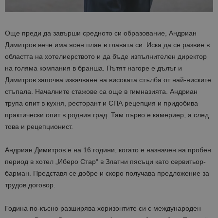
Още преди да завърши средното си образование, Андриан
Димитров вече има ясен план в главата си. Иска да се развие в
областта на хотелиерството и да бъде изпълнителен директор
на голяма компания в бранша. Пътят нагоре е дълъг и
Димитров започва изкачване на високата стълба от най-ниските
стъпала. Началните стажове са още в гимназията. Андриан
трупа опит в кухня, ресторант и СПА рецепция и придобива
практически опит в родния град. Там първо е камериер, а след
това и рецепционист.
Андриан Димитров е на 16 години, когато е назначен на пробен
период в хотел „Иберо Стар“ в Златни пясъци като сервитьор-
барман. Представя се добре и скоро получава предложение за
трудов договор.
Година по-късно разширява хоризонтите си с международен