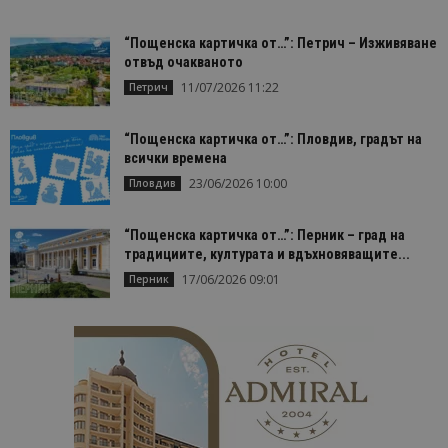
_ga_FK650GXHRZ
.bgtourism.bg
1 година
Тази бискв
1 месец
се използв
Google Anal
“Пощенска картичка от…”: Петрич – Изживяване
за запазва
състояние
отвъд очакваното
сесията.
11/07/2026 11:22
Петрич
_ga
1 година
Името на т
Google LLC
1 месец
бисквитка 
.bgtourism.bg
свързано с
“Пощенска картичка от…”: Пловдив, градът на
Google
всички времена
Universal
Analytics -
23/06/2026 10:00
Пловдив
е значител
актуализац
по-често
използвана
“Пощенска картичка от…”: Перник – град на
услуга за а
традициите, културата и вдъхновяващите...
на Google.
бисквитка 
17/06/2026 09:01
Перник
използва з
разгранич
на уникал
потребите
чрез
присвоява
произволн
генериран
номер кат
идентифик
на клиента
се включва