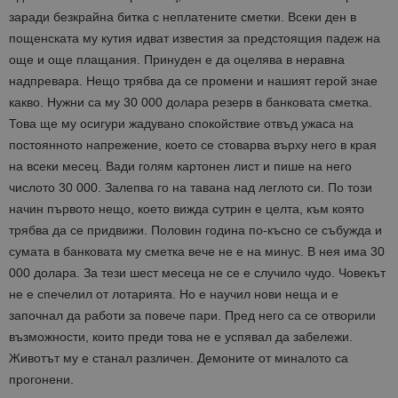
заради безкрайна битка с неплатените сметки. Всеки ден в
пощенската му кутия идват известия за предстоящия падеж на
още и още плащания. Принуден е да оцелява в неравна
надпревара. Нещо трябва да се промени и нашият герой знае
какво. Нужни са му 30 000 долара резерв в банковата сметка.
Това ще му осигури жадувано спокойствие отвъд ужаса на
постоянното напрежение, което се стоварва върху него в края
на всеки месец. Вади голям картонен лист и пише на него
числото 30 000. Залепва го на тавана над леглото си. По този
начин първото нещо, което вижда сутрин е целта, към която
трябва да се придвижи. Половин година по-късно се събужда и
сумата в банковата му сметка вече не е на минус. В нея има 30
000 долара. За тези шест месеца не се е случило чудо. Човекът
не е спечелил от лотарията. Но е научил нови неща и е
започнал да работи за повече пари. Пред него са се отворили
възможности, които преди това не е успявал да забележи.
Животът му е станал различен. Демоните от миналото са
прогонени.