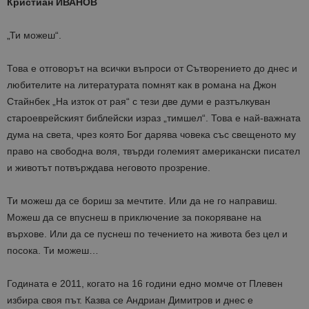
Кристиан ИВАНОВ
„Ти можеш“.
Това е отговорът на всички въпроси от Сътворението до днес и
любителите на литературата помнят как в романа на Джон
Стайнбек „На изток от рая“ с тези две думи е разтълкуван
староеврейският библейски израз „тимшел“. Това е най-важната
дума на света, чрез която Бог дарява човека със свещеното му
право на свободна воля, твърди големият американски писател
и животът потвърждава неговото прозрение.
Ти можеш да се бориш за мечтите. Или да не го направиш.
Можеш да се впуснеш в приключение за покоряване на
върхове. Или да се пуснеш по течението на живота без цел и
посока. Ти можеш…
Годината е 2011, когато на 16 години едно момче от Плевен
избира своя път. Казва се Андриан Димитров и днес е