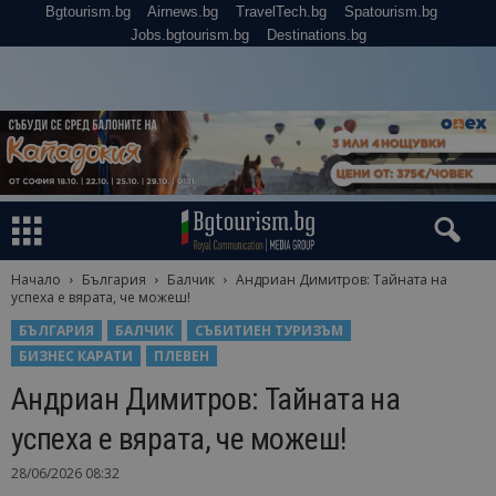
Bgtourism.bg
Airnews.bg
TravelTech.bg
Spatourism.bg
Jobs.bgtourism.bg
Destinations.bg
Начало
България
Балчик
Андриан Димитров: Тайната на
успеха е вярата, че можеш!
БЪЛГАРИЯ
БАЛЧИК
СЪБИТИЕН ТУРИЗЪМ
БИЗНЕС КАРАТИ
ПЛЕВЕН
Андриан Димитров: Тайната на
успеха е вярата, че можеш!
28/06/2026 08:32