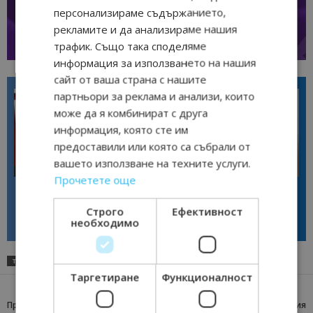
персонализираме съдържанието,
рекламите и да анализираме нашия
трафик. Също така споделяме
информация за използването на нашия
сайт от ваша страна с нашите
партньори за реклама и анализи, които
може да я комбинират с друга
информация, която сте им
предоставили или която са събрали от
вашето използване на техните услуги.
Интервю
Интервю
Прочетете още
Галина Декова: Перник има
Анселмо Капороси: България
потенциал за културна
може да съчетае автентичния
дестинация
туризъм с технологиите на
Строго
Ефективност
бъдещето
необходимо
ТАГОВЕ
АНДРИАН ДИМИТРОВ
Таргетиране
Функционалност
Предишна статия
Следваща статия