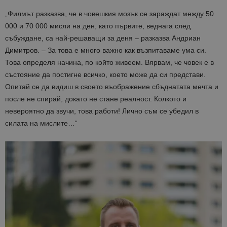
„Филмът разказва, че в човешкия мозък се зараждат между 50
000 и 70 000 мисли на ден, като първите, веднага след
събуждане, са най-решаващи за деня – разказва Андриан
Димитров. – За това е много важно как възпитаваме ума си.
Това определя начина, по който живеем. Вярвам, че човек е в
състояние да постигне всичко, което може да си представи.
Опитай се да видиш в своето въображение сбъднатата мечта и
после не спирай, докато не стане реалност. Колкото и
невероятно да звучи, това работи! Лично съм се убедил в
силата на мислите…“