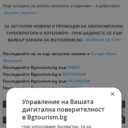
Още истории за успели личности в туризма – в рубриката
„Бизнес карати“
ЗА АКТУАЛНИ НОВИНИ И ПРОМОЦИИ НА АВИОКОМПАНИИ,
ТУРОПЕРАТОРИ И ХОТЕЛИЕРИ - ПРИСЪЕДИНЕТЕ СЕ КЪМ
ВАЙБЪР КАНАЛА НА BGTOURISM.BG -
ВКЛЮЧИ СЕ ТУК
!
Последвайте ни за още актуални новини
в
Google News
Showcase
Последвайте
Bgtourism.bg във
VIBER
Последвайте
Bgtourism.bg в
INSTAGRAM
Последвайте
Bgtourism.bg във
FACEBOOK
Последвайте
Bgtourism.bg в
YOUTUBE
×
Управление на Вашата
дигитална поверителност
в Bgtourism.bg
Ние използваме бисквитки, за да