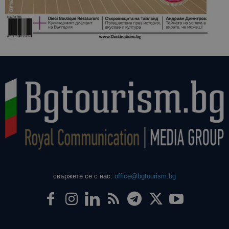
свържете се с нас:
office@bgtourism.bg