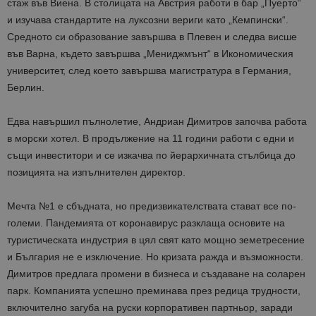
стаж във Виена. В столицата на Австрия работи в бар „Пуерто“
и изучава стандартите на луксозни вериги като „Кемпински“.
Средното си образование завършва в Плевен и следва висше
във Варна, където завършва „Мениджмънт“ в Икономическия
университет, след което завършва магистратура в Германия,
Берлин.
Едва навършил пълнолетие, Андриан Димитров започва работа
в морски хотел. В продължение на 11 години работи с едни и
същи инвеститори и се изкачва по йерархичната стълбица до
позицията на изпълнителен директор.
Мечта №1 е сбъдната, но предизвикателствата стават все по-
големи. Пандемията от коронавирус разклаща основите на
туристическата индустрия в цял свят като мощно земетресение
и България не е изключение. Но кризата ражда и възможности.
Димитров предлага промени в бизнеса и създаване на соларен
парк. Компанията успешно преминава през редица трудности,
включително загуба на руски корпоративен партньор, заради