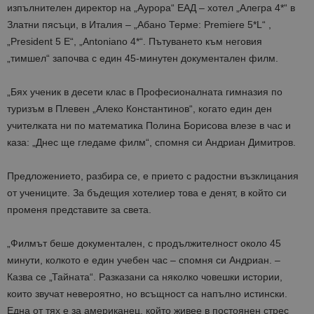
изпълнителен директор на „Аурора“ ЕАД – хотел „Алегра 4*“ в
Златни пясъци, в Италия – „Абано Терме: Premiere 5*L“ ,
„President 5 E“, „Antoniano 4*“. Пътуването към неговия
„тимшел“ започва с един 45-минутен документален филм.
„Бях ученик в десети клас в Професионалната гимназия по
туризъм в Плевен „Алеко Константинов“, когато един ден
учителката ни по математика Полина Борисова влезе в час и
каза: „Днес ще гледаме филм“, спомня си Андриан Димитров.
Предложението, разбира се, е прието с радостни възклицания
от учениците. За бъдещия хотелиер това е денят, в който си
променя представите за света.
„Филмът беше документален, с продължителност около 45
минути, колкото е един учебен час – спомня си Андриан. –
Казва се „Тайната“. Разказани са няколко човешки истории,
които звучат невероятно, но всъщност са напълно истински.
Една от тях е за американец, който живее в постоянен стрес