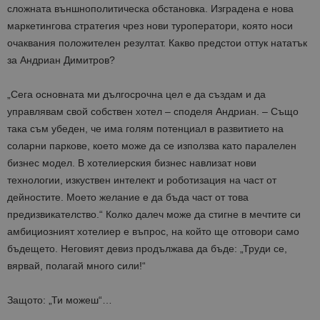
сложната външнополитическа обстановка. Изградена е нова
маркетингова стратегия чрез нови туроператори, която носи
очаквания положителен резултат. Какво предстои оттук нататък
за Андриан Димитров?
„Сега основната ми дългосрочна цел е да създам и да
управлявам свой собствен хотел – споделя Андриан. – Също
така съм убеден, че има голям потенциал в развитието на
соларни паркове, което може да се използва като паралелен
бизнес модел. В хотелиерския бизнес навлизат нови
технологии, изкуствен интелект и роботизация на част от
дейностите. Моето желание е да бъда част от това
предизвикателство.“ Колко далеч може да стигне в мечтите си
амбициозният хотелиер е въпрос, на който ще отговори само
бъдещето. Неговият девиз продължава да бъде: „Труди се,
вярвай, полагай много сили!“
Защото: „Ти можеш“…