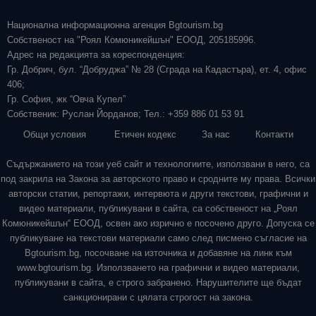
Национална информационна агенция Bgtourism.bg
Собственост на "Роял Комюникейшън" ЕООД, 205185996.
Адрес на редакцията за кореспонденция:
Гр. Добрич, бул. “Добруджа” № 28 (Сграда на Кадастъра), ет. 4, офис
406;
Гр. София, жк “Овча Купел”
Собственик: Руслан Йорданов; Тел.: +359 886 01 53 91
Общи условия
Етичен кодекс
За нас
Контакти
Съдържанието на този уеб сайт и технологиите, използвани в него, са
под закрила на Закона за авторското право и сродните му права. Всички
авторски статии, репортажи, интервюта и други текстови, графични и
видео материали, публикувани в сайта, са собственост на „Роял
Комюникейшън“ ЕООД, освен ако изрично е посочено друго. Допуска се
публикуване на текстови материали само след писмено съгласие на
Bgtourism.bg, посочване на източника и добавяне на линк към
www.bgtourism.bg. Използването на графични и видео материали,
публикувани в сайта, е строго забранено. Нарушителите ще бъдат
санкционирани с цялата строгост на закона.