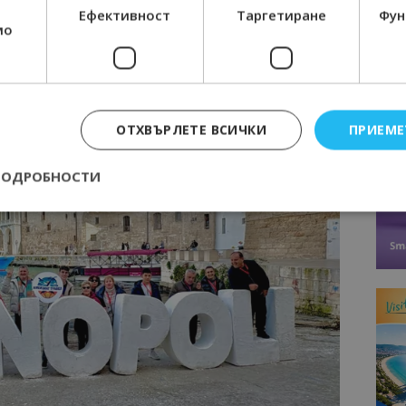
 част от програмите е работила и в партньорство с
Ефективност
Таргетиране
Фун
мо
ОТХВЪРЛЕТЕ ВСИЧКИ
ПРИЕМЕ
ПОДРОБНОСТИ
Строго необходимо
Ефективност
Таргетиране
Функционалност
е бисквитки позволяват основната функционалност на уебсайта, като потребит
нта. Уебсайтът не може да се използва правилно без строго необходими бискви
Доставчик
/
Валиден
Описание
Домейн
до
epted
lisandraramos.com
7 дни
Тази бисквитка се използва, за да зап
bgtourism.bg
на потребителя за използването на бис