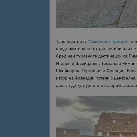
Име
Име
sc_is_visitor_uniq
is_visitor_unique
Туроператорът
“Амейзинг Травел”
е 
продължителност от три, четири или пе
is_unique
Сред най търсените дестинации са Рим
Италия и Швейцария, Тоскана и Римини
_ga_B09EBBY8PY
Швейцария, Германия и Франция. Всичк
избор на 4-звездни хотели с централна 
_ga_WXPDN4HSCV
достъп до културните и исторически за
_ga_FK650GXHRZ
_ga