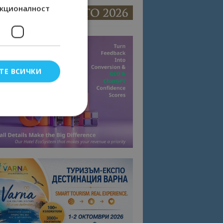
кционалност
ТЕ ВСИЧКИ
елско влизане и
тки.
омните съгласието
квитки на сайта.