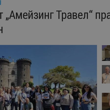
т „Амейзинг Травел“ пр
н