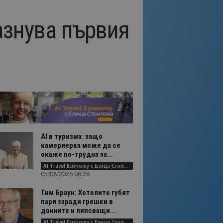
азнува първия
AI в туризма: защо
камериерка може да се
окаже по-трудна за...
AI Travel Economy с Елица Стоилова
05/08/2026 08:28
Тим Браун: Хотелите губят
пари заради грешки в
данните и липсващи...
AI Travel Economy с Елица Стоилова