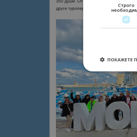
350 души. От компанията споделят, че в
Строго
други туроператори.
необходи
ПОКАЖЕТЕ 
Строго необходимит
управление на акау
Име
cookie_notice_acc