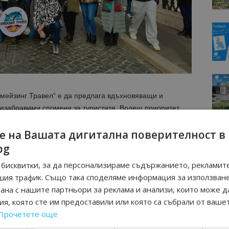
Амейзинг Травел” е да предлага вдъхновяващи и
незабравими спомени за туристите. Водещ приоритет
 пътуващите, както и индивидуалното отношение към
е на Вашата дигитална поверителност в
ата на групите се осигурява допълнителна организация
е включват двама водачи и един екскурзовод с цел по
bg
якакви ситуации, включително при загуба на документи
бисквитки, за да персонализираме съдържанието, рекламите
на пътуване.
шия трафик. Също така споделяме информация за използван
рана с нашите партньори за реклама и анализи, които може д
ски, разработени на база лично тествани маршрути и
я, която сте им предоставили или която са събрали от ваше
урзоводи. За една година са реализирани 12
Прочетете още
ил 2026 година броят на обслужените туристи надхвърля