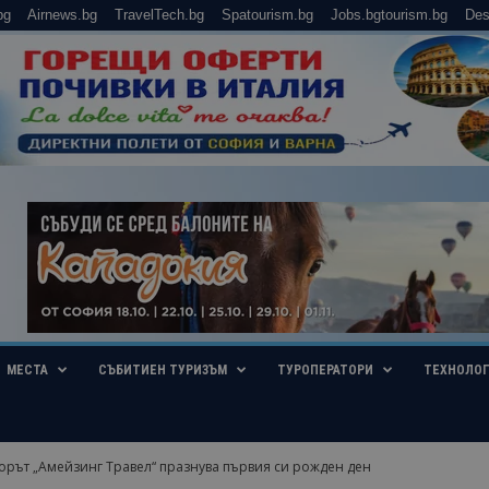
bg
Airnews.bg
TravelTech.bg
Spatourism.bg
Jobs.bgtourism.bg
Des
МЕСТА
СЪБИТИЕН ТУРИЗЪМ
ТУРОПЕРАТОРИ
ТЕХНОЛО
орът „Амейзинг Травел“ празнува първия си рожден ден