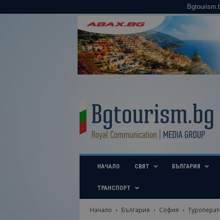
Bgtourism.
B
g
t
o
u
r
i
НАЧАЛО
СВЯТ
БЪЛГАРИЯ
s
m
.
ТРАНСПОРТ
b
g
Начало
България
София
Туроперат
–