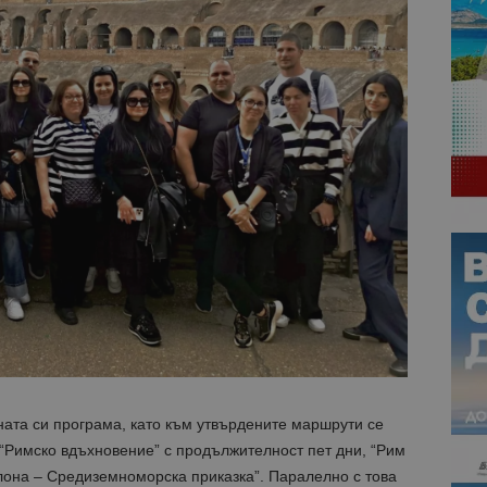
ната си програма, като към утвърдените маршрути се
“Римско вдъхновение” с продължителност пет дни, “Рим
лона – Средиземноморска приказка”. Паралелно с това