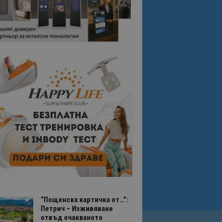
“Пощенска картичка от…”:
Петрич – Изживяване
отвъд очакваното