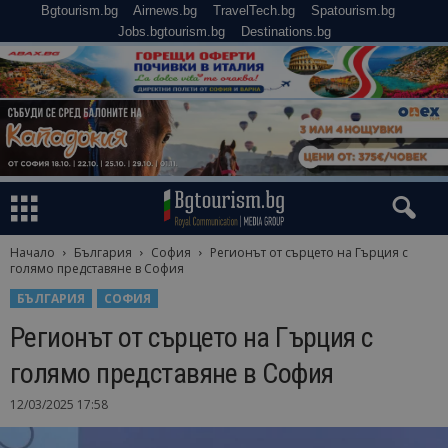
Bgtourism.bg
Airnews.bg
TravelTech.bg
Spatourism.bg
Jobs.bgtourism.bg
Destinations.bg
Начало
България
София
Регионът от сърцето на Гърция с
голямо представяне в София
БЪЛГАРИЯ
СОФИЯ
Регионът от сърцето на Гърция с
голямо представяне в София
12/03/2025 17:58