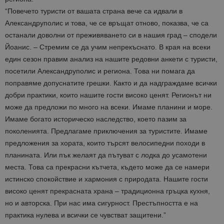
“Повечето туристи от вашата страна вече са идвали в
Александруполис и това, че се връщат отново, показва, че са
останали доволни от преживяването си в нашия град – сподели
Йоанис. – Стремим се да учим непрекъснато. В края на всеки
един сезон правим анализ на нашите редовни анкети с туристи,
посетили Александруполис и региона. Това ни помага да
поправяме допуснатите грешки. Както и да надграждаме всички
добри практики, които нашите гости високо ценят. Регионът ни
може да предложи по много на всеки. Имаме планини и море.
Имаме богато историческо наследство, което пазим за
поколенията. Предлагаме приключения за туристите. Имаме
предложения за хората, които търсят велосипедни походи в
планината. Или пък желаят да пътуват с лодка до усамотени
места. Това са прекрасни кътчета, където може да се намери
истинско спокойствие и хармония с природата. Нашите гости
високо ценят прекрасната храна – традиционна гръцка кухня,
но и авторска. При нас има сигурност. Престъпността е на
практика нулева и всички се чувстват защитени.”