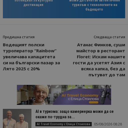
потенциал за културна
може да съчетае автентичния
дестинация
туризъм с технологиите на
бъдещето
Предишна статия
Следваща статия
Водещият полски
Атанас Финков, суши
туроператор “Rainbow”
майстор в ресторант
увеличава капацитета
Floret: Искам нашите
си на български пазар за
гости да усетят Азия с
Лято 2025 с 20%
всяка хапка, без да
пътуват до там
AI в туризма: защо камериерка може да се
окаже по-трудна за...
05/08/2026 08:28
AI Travel Economy с Елица Стоилова