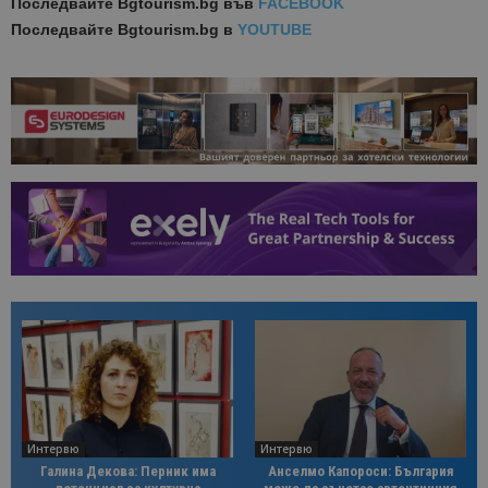
Последвайте
Bgtourism.bg във
FACEBOOK
Последвайте
Bgtourism.bg в
YOUTUBE
Интервю
Интервю
Галина Декова: Перник има
Анселмо Капороси: България