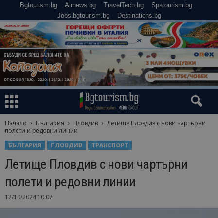
Bgtourism.bg
Airnews.bg
TravelTech.bg
Spatourism.bg
Jobs.bgtourism.bg
Destinations.bg
Начало
България
Пловдив
Летище Пловдив с нови чартърни
полети и редовни линии
БЪЛГАРИЯ
ПЛОВДИВ
ТРАНСПОРТ
Летище Пловдив с нови чартърни
полети и редовни линии
12/10/2024 10:07