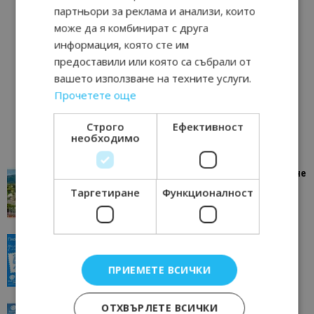
партньори за реклама и анализи, които
може да я комбинират с друга
информация, която сте им
предоставили или която са събрали от
вашето използване на техните услуги.
Прочетете още
Строго
Ефективност
необходимо
“Пощенска картичка от…”: Петрич – Изживяване
отвъд очакваното
Таргетиране
Функционалност
11/07/2026 11:22
Петрич
“Пощенска картичка от…”: Пловдив, градът на
всички времена
ПРИЕМЕТЕ ВСИЧКИ
23/06/2026 10:00
Пловдив
ОТХВЪРЛЕТЕ ВСИЧКИ
“Пощенска картичка от…”: Перник – град на