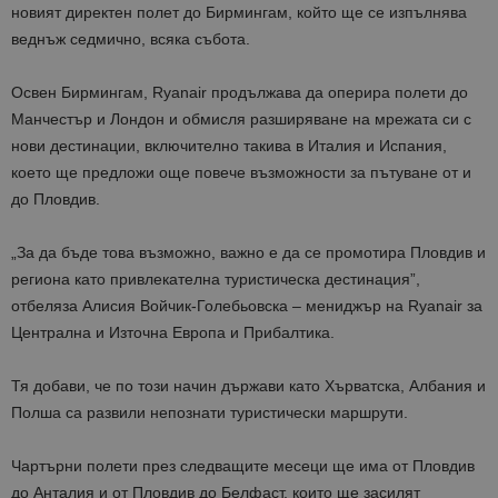
новият директен полет до Бирмингам, който ще се изпълнява
веднъж седмично, всяка събота.
Освен Бирмингам, Ryanair продължава да оперира полети до
Манчестър и Лондон и обмисля разширяване на мрежата си с
нови дестинации, включително такива в Италия и Испания,
което ще предложи още повече възможности за пътуване от и
до Пловдив.
„За да бъде това възможно, важно е да се промотира Пловдив и
региона като привлекателна туристическа дестинация”,
отбеляза Алисия Войчик-Голебьовска – мениджър на Ryanair за
Централна и Източна Европа и Прибалтика.
Тя добави, че по този начин държави като Хърватска, Албания и
Полша са развили непознати туристически маршрути.
Чартърни полети през следващите месеци ще има от Пловдив
до Анталия и от Пловдив до Белфаст, които ще засилят