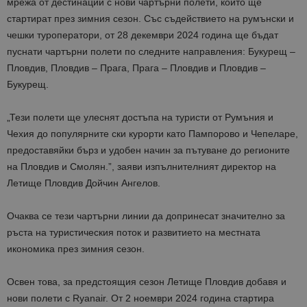
мрежа от дестинации с нови чартърни полети, които ще
стартират през зимния сезон. Със съдействието на румънски и
чешки туроператори, от 28 декември 2024 година ще бъдат
пуснати чартърни полети по следните направления: Букурещ –
Пловдив, Пловдив – Прага, Прага – Пловдив и Пловдив –
Букурещ.
„Тези полети ще улеснят достъпа на туристи от Румъния и
Чехия до популярните ски курорти като Пампорово и Чепеларе,
предоставяйки бърз и удобен начин за пътуване до регионите
на Пловдив и Смолян.”, заяви изпълнителният директор на
Летище Пловдив Дойчин Ангелов.
Очаква се тези чартърни линии да допринесат значително за
ръста на туристическия поток и развитието на местната
икономика през зимния сезон.
Освен това, за предстоящия сезон Летище Пловдив добавя и
нови полети с Ryanair. От 2 ноември 2024 година стартира