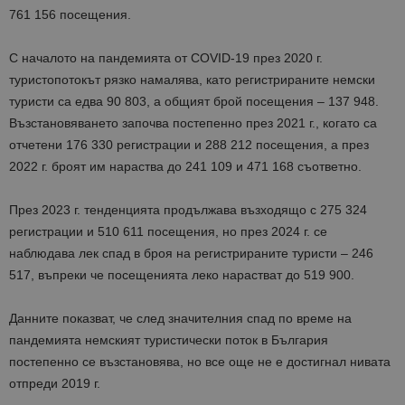
761 156 посещения.
С началото на пандемията от COVID-19 през 2020 г.
туристопотокът рязко намалява, като регистрираните немски
туристи са едва 90 803, а общият брой посещения – 137 948.
Възстановяването започва постепенно през 2021 г., когато са
отчетени 176 330 регистрации и 288 212 посещения, а през
2022 г. броят им нараства до 241 109 и 471 168 съответно.
През 2023 г. тенденцията продължава възходящо с 275 324
регистрации и 510 611 посещения, но през 2024 г. се
наблюдава лек спад в броя на регистрираните туристи – 246
517, въпреки че посещенията леко нарастват до 519 900.
Данните показват, че след значителния спад по време на
пандемията немският туристически поток в България
постепенно се възстановява, но все още не е достигнал нивата
отпреди 2019 г.