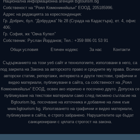
Национална информационна агенция Bgtourism.bg
Собственост на "Роял Комюникейшън" ЕООД, 205185996.
Адрес на редакцията за кореспонденция:
Гр. Добрич, бул. “Добруджа” № 28 (Сграда на Кадастъра), ет. 4, офис
406;
Гр. София, жк “Овча Купел”
Собственик: Руслан Йорданов; Тел.: +359 886 01 53 91
Общи условия
Етичен кодекс
За нас
Контакти
Съдържанието на този уеб сайт и технологиите, използвани в него, са
под закрила на Закона за авторското право и сродните му права. Всички
авторски статии, репортажи, интервюта и други текстови, графични и
видео материали, публикувани в сайта, са собственост на „Роял
Комюникейшън“ ЕООД, освен ако изрично е посочено друго. Допуска се
публикуване на текстови материали само след писмено съгласие на
Bgtourism.bg, посочване на източника и добавяне на линк към
www.bgtourism.bg. Използването на графични и видео материали,
публикувани в сайта, е строго забранено. Нарушителите ще бъдат
санкционирани с цялата строгост на закона.