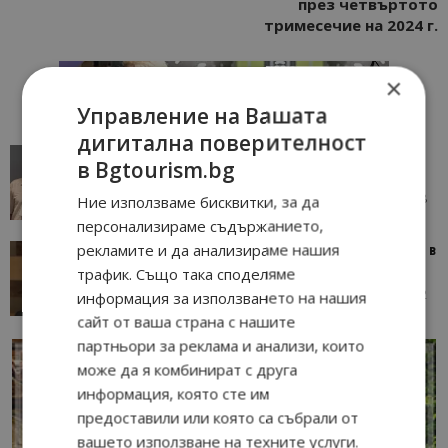
през четвъртото
тримесечие на 2024 г.
×
Управление на Вашата
дигитална поверителност
AI в туризма: защо камериерка може да се
в Bgtourism.bg
окаже по-трудна за...
05/08/2026 08:28
AI Travel Economy с Елица Стоилова
Ние използваме бисквитки, за да
персонализираме съдържанието,
рекламите и да анализираме нашия
Тим Браун: Хотелите губят пари заради грешки в
данните и липсващи...
трафик. Също така споделяме
13/07/2026 09:02
AI Travel Economy с Елица Стоилова
информация за използването на нашия
сайт от ваша страна с нашите
партньори за реклама и анализи, които
може да я комбинират с друга
информация, която сте им
предоставили или която са събрали от
вашето използване на техните услуги.