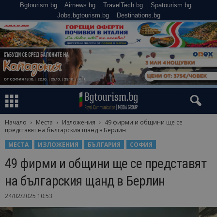
Bgtourism.bg
Airnews.bg
TravelTech.bg
Spatourism.bg
Jobs.bgtourism.bg
Destinations.bg
Начало
Места
Изложения
49 фирми и общини ще се
представят на българския щанд в Берлин
МЕСТА
ИЗЛОЖЕНИЯ
БЪЛГАРИЯ
СОФИЯ
49 фирми и общини ще се представят
на българския щанд в Берлин
24/02/2025 10:53