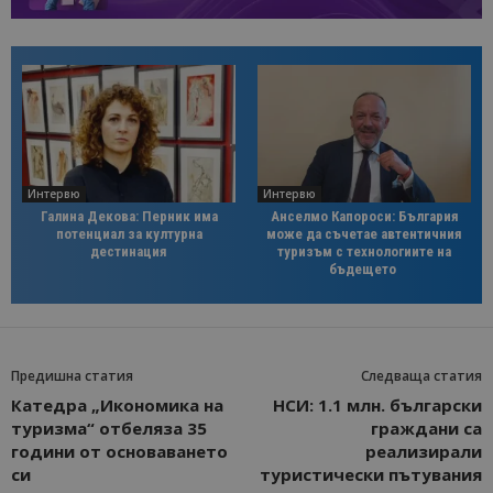
Интервю
Интервю
Галина Декова: Перник има
Анселмо Капороси: България
потенциал за културна
може да съчетае автентичния
дестинация
туризъм с технологиите на
бъдещето
Предишна статия
Следваща статия
Катедра „Икономика на
НСИ: 1.1 млн. български
туризма“ отбеляза 35
граждани са
години от основаването
реализирали
си
туристически пътувания