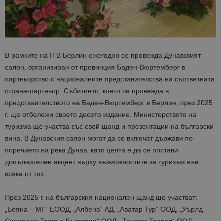
В рамките на ITB Берлин ежегодно се провежда Дунавският
салон, организиран от провинция Баден-Вюртемберг в
партньорство с националните представителства на съответната
страна-партньор. Събитието, което се провежда в
представителството на Баден-Вюртемберг в Берлин, през 2025
г. ще отбележи своето десето издание. Министерството на
туризма ще участва със свой щанд и презентации на български
вина. В Дунавския салон могат да се включат държави по
поречието на река Дунав, като целта е да се постави
допълнителен акцент върху възможностите за туризъм във
всяка от тях.
През 2025 г. на българския национален щанд ще участват:
„Бояна – МГ“ ЕООД, „Албена“ АД, „Аватар Тур“ ООД, „Уърлд
Синерджи Травъл България“ ООД, „Тандем Травел“ ООД,