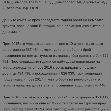
ООД, „Темпора Травъл“ ЕООД, „Пампорово“ АД, „Булимекс“ АД
и „Атлантик Тур“ ООД.
Данните сочат, че през последните години броят на немските
туристи, посещаващи България, се е променял изключително
динамично.
През 2015 г. в местата за настаняване с 10 и повече легла са
регистрирани 367 464 немски туристи, а общият брой
посещения на немски туристи в страната, без транзит, е бил 622
751. През следващите години се наблюдава нарастване на
туристопотока, като през 2016 г. регистрираните нощувки
достигат 494 796, а посещенията – 826 939. Тази тенденция
продължава и през 2017 г., когато броят на регистрираните
туристи нараства до 527 967, а посещенията достигат 870 448.
През 2018 г. се отбелязва връх с 568 243 регистрации и 850 096
посещения, посочиха още от Министерството на туризма пред
Bgtourism.bg. През 2019 г. има лек спад – 463 033 регистрации и