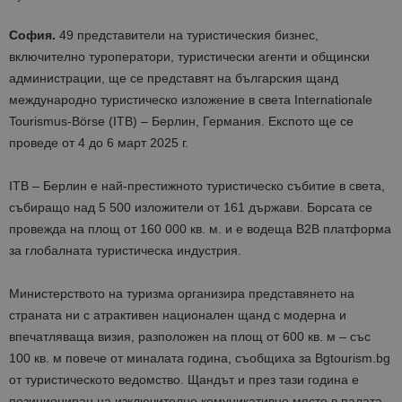
София.
49 представители на туристическия бизнес,
включително туроператори, туристически агенти и общински
администрации, ще се представят на българския щанд
международно туристическо изложение в света Internationale
Tourismus-Börse (ITB) – Берлин, Германия. Експото ще се
проведе от 4 до 6 март 2025 г.
ITB – Берлин е най-престижното туристическо събитие в света,
събиращо над 5 500 изложители от 161 държави. Борсата се
провежда на площ от 160 000 кв. м. и е водеща B2B платформа
за глобалната туристическа индустрия.
Министерството на туризма организира представянето на
страната ни с атрактивен национален щанд с модерна и
впечатляваща визия, разположен на площ от 600 кв. м – със
100 кв. м повече от миналата година, съобщиха за Bgtourism.bg
от туристическото ведомство. Щандът и през тази година е
позициониран на изключително комуникативно място в палата