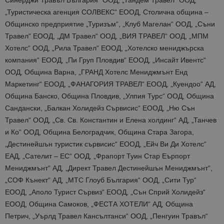
„Туристическа агенция СОЛВЕКС“ ЕООД, Столична община –
Общинско предприятие „Туризъм“, „Клуб Магелан“ ООД, „Съни
Травел“ ЕООД, „ДМ Травел“ ООД, „ВИЯ ТРАВЕЛ“ ООД, „МПМ
Хотелс“ ООД, „Рила Травел“ ЕООД, „Хотелско мениджърска
компания“ ЕООД, „Пи Груп Пловдив“ ЕООД, „Инсайт Ивентс“
ООД, Община Варна, „ГРАНД Хотелс Мениджмънт Енд
Маркетинг“ ЕООД, „ФАНАГОРИЯ ТРАВЕЛ“ ЕООД, „Куендоо“ АД,
Община Банско, Община Пловдив, „Улпия Турс“ ООД, Община
Сандански, „Балкан Холидейз Сървисис“ ЕООД, „Ню Сън
Травел“ ООД, „Св. Св. Константин и Елена холдинг“ АД, „Танчев
и Ко“ ООД, Община Белоградчик, Община Стара Загора,
„Дестинейшън туристик сървисис“ ЕООД, „Ейч Ви Ди Хотелс“
ЕАД, „Сателит – ЕС“ ООД, „Фрапорт Туин Стар Еърпорт
Мениджмънт“ АД, „Директ Травел Дестинейшън Мениджмънт“,
„СОФ Кънект“ АД, „МТС Глоуб България“ ООД, „Сити Тур“
ЕООД, „Аполо Турист Сървиз“ ЕООД, „Сън Сприй Холидейз“
ЕООД, Община Самоков, „ФЕСТА ХОТЕЛИ“ АД, Община
Петрич, „Уърлд Травел Кансълтанси“ ООД, „Пенгуин Травъл“