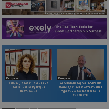
Интервю
Интервю
Галина Декова: Перник има
Анселмо Капороси: България
потенциал за културна
може да съчетае автентичния
дестинация
туризъм с технологиите на
бъдещето