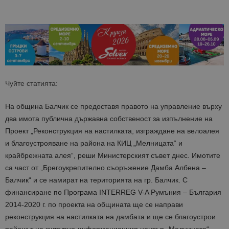
Чуйте статията:
На община Балчик се предоставя правото на управление върху
два имота публична държавна собственост за изпълнение на
Проект „Реконструкция на настилката, изграждане на велоалея
и благоустрояване на района на КИЦ „Мелницата“ и
крайбрежната алея“, реши Министерският съвет днес. Имотите
са част от „Брегоукрепително съоръжение Дамба Албена –
Балчик“ и се намират на територията на гр. Балчик. С
финансиране по Програма INTERREG V-A Румъния – България
2014-2020 г. по проекта на общината ще се направи
реконструкция на настилката на дамбата и ще се благоустрои