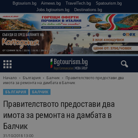
Bgtourism.bg
Airnews.bg
TravelTech.bg
Spatourism.bg
Jobs.bgtourism.bg
Destinations.bg
Начало
България
Балчик
Правителството предостави два
имота за ремонта на дамбата в Балчик
БЪЛГАРИЯ
БАЛЧИК
Правителството предостави два
имота за ремонта на дамбата в
Балчик
31/10/2018 13:00