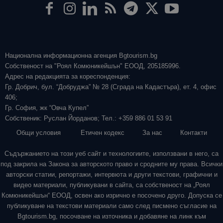
Национална информационна агенция Bgtourism.bg
Собственост на "Роял Комюникейшън" ЕООД, 205185996.
Адрес на редакцията за кореспонденция:
Гр. Добрич, бул. “Добруджа” № 28 (Сграда на Кадастъра), ет. 4, офис
406;
Гр. София, жк “Овча Купел”
Собственик: Руслан Йорданов; Тел.: +359 886 01 53 91
Общи условия
Етичен кодекс
За нас
Контакти
Съдържанието на този уеб сайт и технологиите, използвани в него, са
под закрила на Закона за авторското право и сродните му права. Всички
авторски статии, репортажи, интервюта и други текстови, графични и
видео материали, публикувани в сайта, са собственост на „Роял
Комюникейшън“ ЕООД, освен ако изрично е посочено друго. Допуска се
публикуване на текстови материали само след писмено съгласие на
Bgtourism.bg, посочване на източника и добавяне на линк към