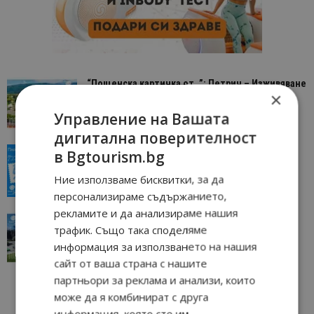
“Пощенска картичка от…”: Петрич – Изживяване
×
отвъд очакваното
11/07/2026 11:22
Управление на Вашата
Петрич
дигитална поверителност
“Пощенска картичка от…”: Пловдив, градът на
в Bgtourism.bg
всички времена
Ние използваме бисквитки, за да
23/06/2026 10:00
Пловдив
персонализираме съдържанието,
рекламите и да анализираме нашия
“Пощенска картичка от…”: Перник – град на
трафик. Също така споделяме
традициите, културата и вдъхновяващите...
информация за използването на нашия
17/06/2026 09:01
Перник
сайт от ваша страна с нашите
партньори за реклама и анализи, които
може да я комбинират с друга
информация, която сте им