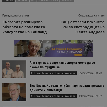
ТАГОВЕ
БАЛЧИК
МС
ПРАВИТЕЛСТВО
РЕШЕНИЕ
Предишна статия
Следваща статия
България разширява
САЩ оттегли искането
обхвата на почетното
си за екстрадиция на
консулство на Тайланд
Желяз Андреев
AI в туризма: защо камериерка може да се
окаже по-трудна за...
05/08/2026 08:28
AI Travel Economy с Елица Стоилова
Тим Браун: Хотелите губят пари заради грешки в
данните и липсващи...
13/07/2026 09:02
AI Travel Economy с Елица Стоилова