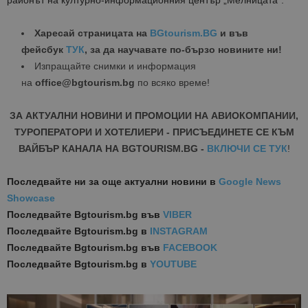
районът на културно-информационния център „Мелницата“.
Харесай страницата на
BGtourism.BG
и във
фейсбук
ТУК
, за да научавате по-бързо новините ни!
Изпращайте снимки и информация
на
office@bgtourism.bg
по всяко време!
ЗА АКТУАЛНИ НОВИНИ И ПРОМОЦИИ НА АВИОКОМПАНИИ,
ТУРОПЕРАТОРИ И ХОТЕЛИЕРИ - ПРИСЪЕДИНЕТЕ СЕ КЪМ
ВАЙБЪР КАНАЛА НА BGTOURISM.BG -
ВКЛЮЧИ СЕ ТУК
!
Последвайте ни за още актуални новини
в
Google News
Showcase
Последвайте
Bgtourism.bg във
VIBER
Последвайте
Bgtourism.bg в
INSTAGRAM
Последвайте
Bgtourism.bg във
FACEBOOK
Последвайте
Bgtourism.bg в
YOUTUBE