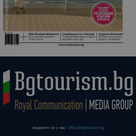
свържете се с нас:
office@bgtourism.bg