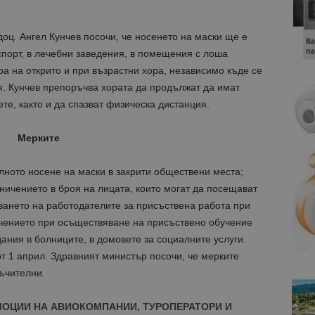
оц. Ангел Кунчев посочи, че носенето на маски ще е
спорт, в лечебни заведения, в помещения с лоша
ра на открито и при възрастни хора, независимо къде се
я. Кунчев препоръчва хората да продължат да имат
те, както и да спазват физическа дистанция.
Мерките
лното носене на маски в закрити обществени места;
ничението в броя на лицата, които могат да посещават
ването на работодателите за присъствена работа при
ичението при осъществяване на присъствено обучение
ания в болниците, в домовете за социалните услуги.
т 1 април. Здравният министър посочи, че мерките
ъчителни.
МОЦИИ НА АВИОКОМПАНИИ, ТУРОПЕРАТОРИ И