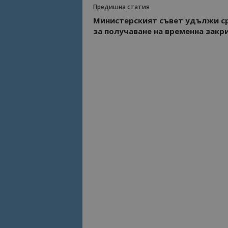
Предишна статия
Министерският съвет удължи с
Име
Име
за получаване на временна закр
sc_is_visitor_uniq
is_visitor_unique
is_unique
_ga_B09EBBY8PY
_ga_WXPDN4HSCV
_ga_FK650GXHRZ
_ga