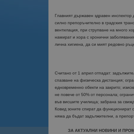
Главният държавен здравен инспектор д
силно препоръчително в градския тран
вентилация, при струпване на много хо
намират и хора с хронични заболявани
лична хигиена, да си мият редовно ръце
Считано от 1 април отпадат: задължите
спазване на физическа дистанция; огра
едновременно обекти на закрито; изиск
не повече от 50% от персонала; огран
във висшите училища; забрана за свижд
Ковид зоните спират да функционират о
няма да бъдат задължителни, а препор
ЗА АКТУАЛНИ НОВИНИ И ПРО