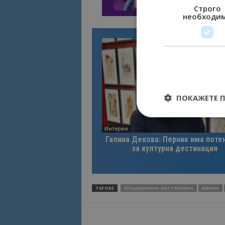
Строго
необходи
ПОКАЖЕТЕ 
Интервю
Галина Декова: Перник има поте
за културна дестинация
Строго необходимит
управление на акау
Име
ТАГОВЕ
ЕПИДЕМИЧНА ОБСТАНОВКА
МЕРКИ
cookie_notice_acc