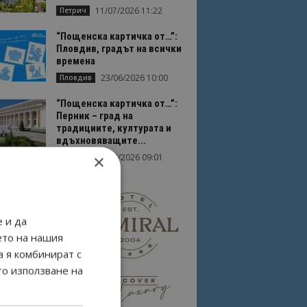
11/07/2026 11:22
Петрич
“Пощенска картичка от…”:
Пловдив, градът на всички
времена
23/06/2026 10:00
Пловдив
“Пощенска картичка от…”:
Перник – град на
традициите, културата и
вдъхновяващите...
×
17/06/2026 09:01
Перник
 и да
ето на нашия
а я комбинират с
то използване на