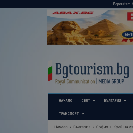
Bgtourism.
B
g
t
o
u
r
i
НАЧАЛО
СВЯТ
БЪЛГАРИЯ
s
m
.
ТРАНСПОРТ
b
g
Начало
България
София
Край на из
–