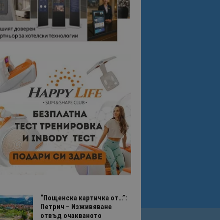
“Пощенска картичка от…”:
Петрич – Изживяване
отвъд очакваното