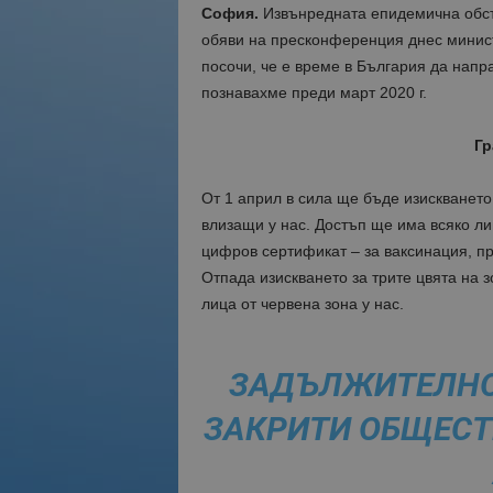
София.
Извънредната епидемична обст
обяви на пресконференция днес минист
посочи, че е време в България да напр
познавахме преди март 2020 г.
Гр
От 1 април в сила ще бъде изискването
влизащи у нас. Достъп ще има всяко ли
цифров сертификат – за ваксинация, п
Отпада изискването за трите цвята на 
лица от червена зона у нас.
ЗАДЪЛЖИТЕЛНОТ
ЗАКРИТИ ОБЩЕСТ