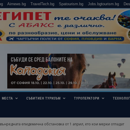
bg
Airnews.bg
TravelTech.bg
Spatourism.bg
Jobs.bgtourism.bg
Des
МЕСТА
СЪБИТИЕН ТУРИЗЪМ
ТУРОПЕРАТОРИ
ТЕХНОЛО
вънредната епидемична обстановка от 1 април, ето кои мерки отпадат