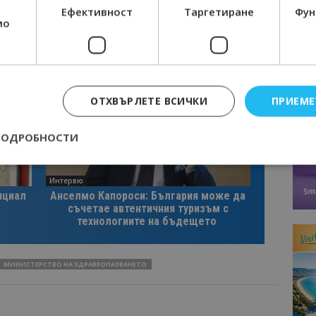
Ефективност
Таргетиране
Фун
мо
ОТХВЪРЛЕТЕ ВСИЧКИ
ПРИЕМЕ
ПОДРОБНОСТИ
Интервю
Строго необходимо
Ефективност
Таргетиране
Функционалност
нциал
Анселмо Капороси: България може да
съчетае автентичния туризъм с
е бисквитки позволяват основната функционалност на уебсайта, като потребит
технологиите на бъдещето
нта. Уебсайтът не може да се използва правилно без строго необходими бискви
Доставчик
/
Валиден
Описание
Домейн
до
МИНИСТЕРСТВО НА ЗДРАВЕОПАЗВАНЕТО
epted
lisandraramos.com
7 дни
Тази бисквитка се използва, за да зап
bgtourism.bg
на потребителя за използването на бис