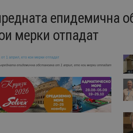
нредната епидемична о
кои мерки отпадат
ънредната епидемична обстановка от 1 април, ето кои мерки отпадат