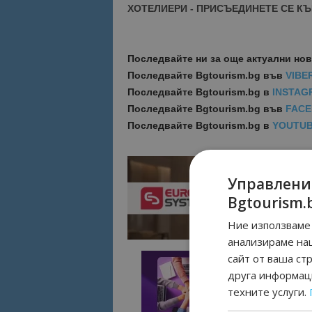
ХОТЕЛИЕРИ - ПРИСЪЕДИНЕТЕ СЕ КЪ
Последвайте ни за още актуални но
Последвайте
Bgtourism.bg във
VIBE
Последвайте
Bgtourism.bg в
INSTAG
Последвайте
Bgtourism.bg във
FAC
Последвайте
Bgtourism.bg в
YOUTU
Управлени
Bgtourism.
Ние използваме 
анализираме на
сайт от ваша ст
друга информаци
техните услуги.