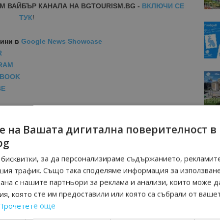
М ВАЙБЪР КАНАЛА НА BGTOURISM.BG -
ВКЛЮЧИ СЕ
ТУК
!
вини
в
Google News Showcase
R
RAM
EBOOK
BE
е на Вашата дигитална поверителност в
bg
бисквитки, за да персонализираме съдържанието, рекламите
шия трафик. Също така споделяме информация за използван
рана с нашите партньори за реклама и анализи, които може д
я, която сте им предоставили или която са събрали от ваше
Прочетете още