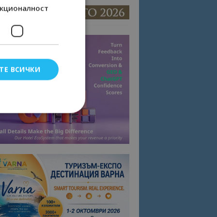
кционалност
ТЕ ВСИЧКИ
елско влизане и
тки.
омните съгласието
квитки на сайта.