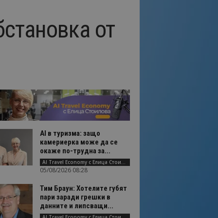
бстановка от
AI в туризма: защо
камериерка може да се
окаже по-трудна за...
AI Travel Economy с Елица Стоилова
05/08/2026 08:28
Тим Браун: Хотелите губят
пари заради грешки в
данните и липсващи...
AI Travel Economy с Елица Стоилова