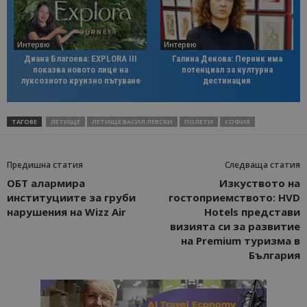
Интервю
Интервю
Диана Благоева: EXPLORA III
Галина Декова: Перник има
показва новото лице на
потенциал за културна
луксозното круизно пътуване
дестинация
ТАГОВЕ
ЛЕТИЩЕ
ЛЕТИЩЕ ВАСИЛ ЛЕВСКИ
ПОЛЕТИ
СОФИЯ
Предишна статия
Следваща статия
ОБТ алармира
Изкуството на
институциите за груби
гостоприемството: HVD
нарушения на Wizz Air
Hotels представи
визията си за развитие
на Premium туризма в
България