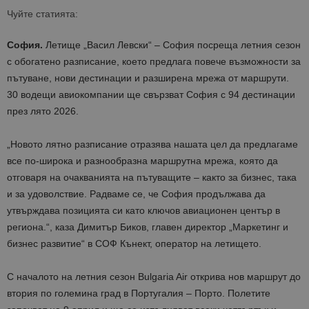
Чуйте статията:
София.
Летище „Васил Левски“ – София посреща летния сезон
с обогатено разписание, което предлага повече възможности за
пътуване, нови дестинации и разширена мрежа от маршрути.
30 водещи авиокомпании ще свързват София с 94 дестинации
през лято 2026.
„Новото лятно разписание отразява нашата цел да предлагаме
все по-широка и разнообразна маршрутна мрежа, която да
отговаря на очакванията на пътуващите – както за бизнес, така
и за удоволствие. Радваме се, че София продължава да
утвърждава позицията си като ключов авиационен център в
региона.“, каза Димитър Биков, главен директор „Маркетинг и
бизнес развитие“ в СОФ Кънект, оператор на летището.
С началото на летния сезон Bulgaria Air открива нов маршрут до
втория по големина град в Португалия – Порто. Полетите