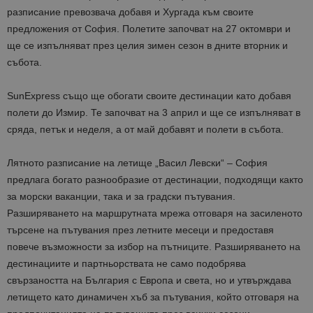
разписание превозвача добавя и Хургада към своите
предложения от София. Полетите започват на 27 октомври и
ще се изпълняват през целия зимен сезон в дните вторник и
събота.
SunExpress също ще обогати своите дестинации като добавя
полети до Измир. Те започват на 3 април и ще се изпълняват в
сряда, петък и неделя, а от май добавят и полети в събота.
Лятното разписание на летище „Васил Левски“ – София
предлага богато разнообразие от дестинации, подходящи както
за морски ваканции, така и за градски пътувания.
Разширяването на маршрутната мрежа отговаря на засиленото
търсене на пътувания през летните месеци и предоставя
повече възможности за избор на пътниците. Разширяването на
дестинациите и партньорствата не само подобрява
свързаността на България с Европа и света, но и утвърждава
летището като динамичен хъб за пътувания, който отговаря на