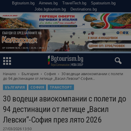
Bgtourism.bg
Airnews.bg
TravelTech.bg
Spatourism.bg
Jobs.bgtourism.bg
Destinations.bg
Начало
България
София
30 водещи авиокомпании с полети
до 94 дестинации от летище „Васил Левски“-София...
БЪЛГАРИЯ
СОФИЯ
ТРАНСПОРТ
30 водещи авиокомпании с полети до
94 дестинации от летище „Васил
Левски“-София през лято 2026
27/03/2026 13:50