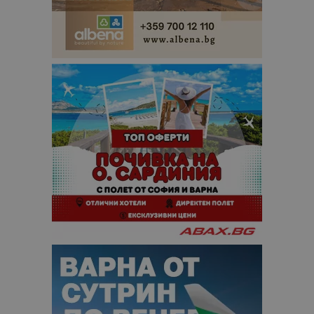
данни за
посетители
сесии и
кампании 
отчетите з
анализ на
сайтовете.