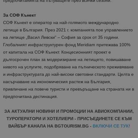
предпочитанията на пътуващите през всички сезони.
За СОФ Кънект
СОФ Кънект е оператор на най-голямото международно
летище в България. През 2021 г. компанията пое управлението
на летище „Васил Левски“ – София за срок от 35 години.
Глобалният инфраструктурен фонд Meridiam притежава 100%
от капитала на СОФ Кънект. Концесионният проект е
дългосрочен план за модеризиране на летището, повишаване
нивото на услугите, подобряване на пътническото преживяване
и инфраструктурата до най-високи световни стандарти. Целта е
насърчаване на икономическия растеж на България,
привличане на повече туристи и превъръщане на страната ни в
предпочитана дестинация.
ЗА АКТУАЛНИ НОВИНИ И ПРОМОЦИИ НА АВИОКОМПАНИИ,
ТУРОПЕРАТОРИ И ХОТЕЛИЕРИ - ПРИСЪЕДИНЕТЕ СЕ КЪМ
ВАЙБЪР КАНАЛА НА BGTOURISM.BG -
ВКЛЮЧИ СЕ ТУК
!