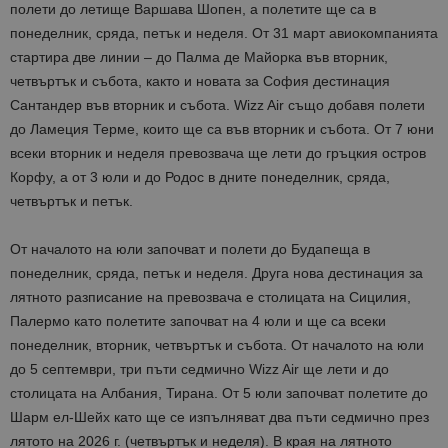
полети до летище Варшава Шопен, а полетите ще са в
понеделник, сряда, петък и неделя. От 31 март авиокомпанията
стартира две линии – до Палма де Майорка във вторник,
четвъртък и събота, както и новата за София дестинация
Сантандер във вторник и събота. Wizz Air също добавя полети
до Ламеция Терме, които ще са във вторник и събота. От 7 юни
всеки вторник и неделя превозвача ще лети до гръцкия остров
Корфу, а от 3 юли и до Родос в дните понеделник, сряда,
четвъртък и петък.
От началото на юли започват и полети до Будапеща в
понеделник, сряда, петък и неделя. Друга нова дестинация за
лятното разписание на превозвача е столицата на Сицилия,
Палермо като полетите започват на 4 юли и ще са всеки
понеделник, вторник, четвъртък и събота. От началото на юли
до 5 септември, три пъти седмично Wizz Air ще лети и до
столицата на Албания, Тирана. От 5 юли започват полетите до
Шарм ел-Шейх като ще се изпълняват два пъти седмично през
лятото на 2026 г. (четвъртък и неделя). В края на лятното