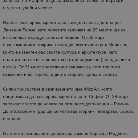
започват на 9 април и ще се изпълняват всеки четвъртък и
неделя в удобни часове.
Ryanair разширява мрежата си с изцяло нова дестинация –
Ламеция Терме, като полетите започват на 29 март и ще се
изпълняват в сряда, събота и неделя. От 30 март
авиокомпанията открива линия до екзотичния град Маракеш,
който е известен със своята култура и архитектура, като
полетите ще се изпълняват два пъти седмично (понеделник и
петък). От 31 март превозвачът започва да лети три пъти
седмично и до Торино, в дните вторник, сряда и събота.
Силно присъствие в разписанието има Wizz Air, която
продължава да разширява мрежата си от София. От 29 март
започват полети до новата за летището дестинация – Римини.
До италианския град ще се лети във вторник, четвъртък, събота
и неделя.
В лятното разписание превозвача заменя Варшава Модлин с