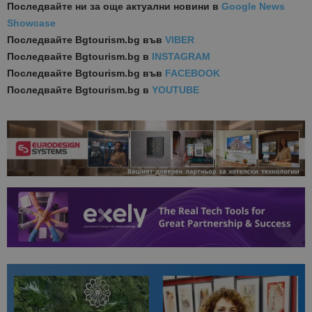
Последвайте ни за още актуални новини
в
Google News
Showcase
Последвайте
Bgtourism.bg във
VIBER
Последвайте
Bgtourism.bg в
INSTAGRAM
Последвайте
Bgtourism.bg във
FACEBOOK
Последвайте
Bgtourism.bg в
YOUTUBE