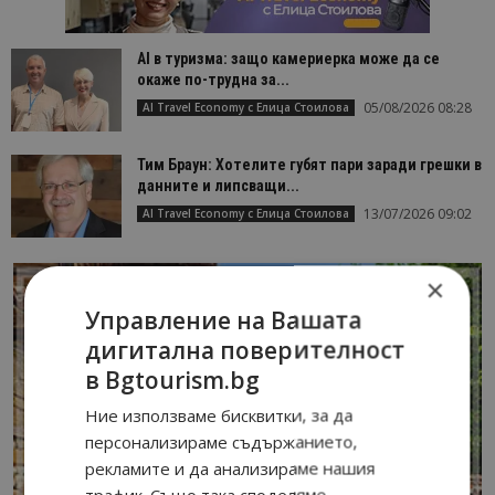
AI в туризма: защо камериерка може да се
окаже по-трудна за...
05/08/2026 08:28
AI Travel Economy с Елица Стоилова
Тим Браун: Хотелите губят пари заради грешки в
данните и липсващи...
13/07/2026 09:02
AI Travel Economy с Елица Стоилова
×
Управление на Вашата
дигитална поверителност
в Bgtourism.bg
Ние използваме бисквитки, за да
персонализираме съдържанието,
рекламите и да анализираме нашия
трафик. Също така споделяме