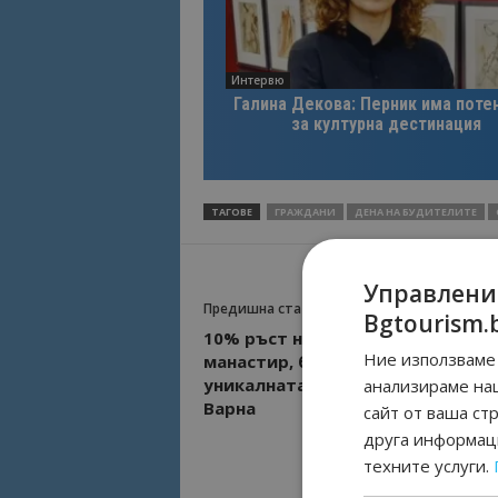
Интервю
Галина Декова: Перник има поте
за културна дестинация
ТАГОВЕ
ГРАЖДАНИ
ДЕНА НА БУДИТЕЛИТЕ
Управлени
Предишна статия
Bgtourism.
10% ръст на туристите в Аладж
Ние използваме 
манастир, бум на поляци да вид
уникалната забележителност к
анализираме на
Варна
сайт от ваша ст
друга информаци
техните услуги.