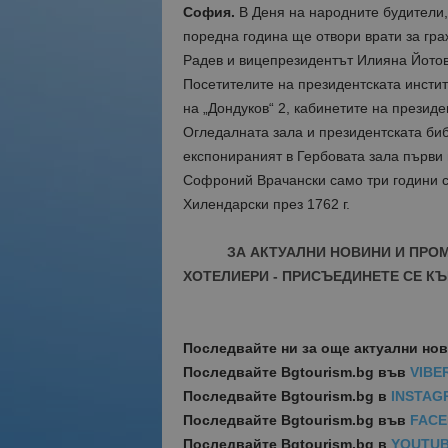
София.
В Деня на народните будители,
поредна година ще отвори врати за гра
Радев и вицепрезидентът Илияна Йотова
Посетителите на президентската инсти
на „Дондуков“ 2, кабинетите на презид
Огледалната зала и президентската би
експонираният в Гербовата зала първи 
Софроний Врачански само три години с
Хилендарски през 1762 г.
ЗА АКТУАЛНИ НОВИНИ И ПРО
ХОТЕЛИЕРИ - ПРИСЪЕДИНЕТЕ СЕ КЪ
Последвайте ни за още актуални но
Последвайте
Bgtourism.bg във
VIBE
Последвайте
Bgtourism.bg в
INSTAG
Последвайте
Bgtourism.bg във
FAC
Последвайте
Bgtourism.bg в
YOUTU