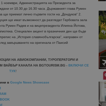
 1 ноември, Администрацията на Президента за
ждани от 10.30 до 16.30 часа. Държавният глава Румен
 ще приемат лично първите гости на „Дондуков“ 2.
туция ще имат възможност да разгледат Гербовата зала
ента Румен Радев и на вицепрезидента Илияна Йотова,
блиотека. Специален акцент в празничния ден ще бъде
препис на „История славянобългарска“, направен от
лед завършването на оригинала от Паисий
МОЦИИ НА АВИОКОМПАНИИ, ТУРОПЕРАТОРИ И
М ВАЙБЪР КАНАЛА НА BGTOURISM.BG -
ВКЛЮЧИ СЕ
ТУК
!
вини
в
Google News Showcase
R
RAM
EBOOK
BE