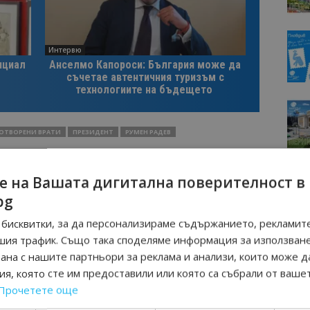
Интервю
нциал
Анселмо Капороси: България може да
съчетае автентичния туризъм с
технологиите на бъдещето
ОТВОРЕНИ ВРАТИ
ПРЕЗИДЕНТ
РУМЕН РАДЕВ
е на Вашата дигитална поверителност в
Следваща статия
bg
а
Cтpoитeлcтвoтo нa пъpвия aĸвaпapĸ
бисквитки, за да персонализираме съдържанието, рекламите
ят
в Coфия e нa финaлнaтa пpaвa
рай
шия трафик. Също така споделяме информация за използван
рана с нашите партньори за реклама и анализи, които може д
я, която сте им предоставили или която са събрали от ваше
Прочетете още