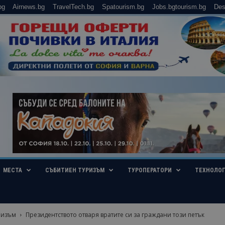
bg
Airnews.bg
TravelTech.bg
Spatourism.bg
Jobs.bgtourism.bg
Des
МЕСТА
СЪБИТИЕН ТУРИЗЪМ
ТУРОПЕРАТОРИ
ТЕХНОЛО
ризъм
Президентството отваря вратите си за граждани този петък