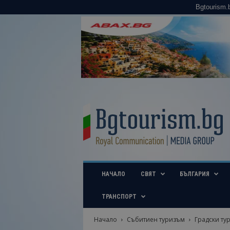
Bgtourism.
B
g
t
o
u
r
i
НАЧАЛО
СВЯТ
БЪЛГАРИЯ
s
m
.
ТРАНСПОРТ
b
g
Начало
Събитиен туризъм
Градски ту
–