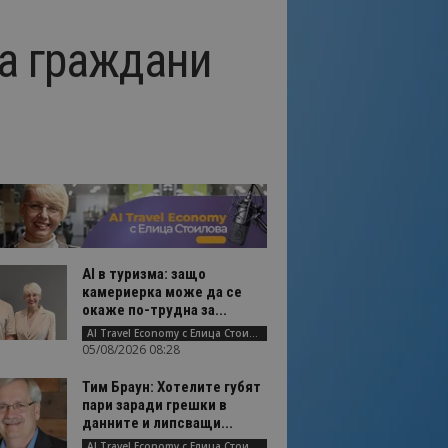
за граждани
AI в туризма: защо
камериерка може да се
окаже по-трудна за...
AI Travel Economy с Елица Стоилова
05/08/2026 08:28
Тим Браун: Хотелите губят
пари заради грешки в
данните и липсващи...
AI Travel Economy с Елица Стоилова