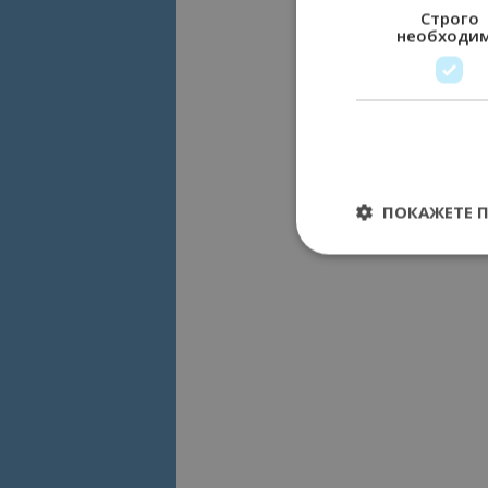
Строго
необходи
ПОКАЖЕТЕ 
Строго необходимит
управление на акау
Име
cookie_notice_acc