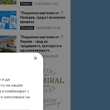
11/07/2026 11:22
Петрич
“Пощенска картичка от…”:
Пловдив, градът на всички
времена
23/06/2026 10:00
Пловдив
“Пощенска картичка от…”:
Перник – град на
традициите, културата и
вдъхновяващите...
×
17/06/2026 09:01
Перник
 и да
ето на нашия
а я комбинират с
то използване на