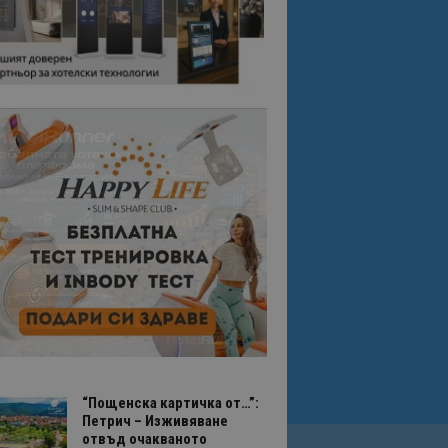
“Пощенска картичка от…”:
Петрич – Изживяване
отвъд очакваното