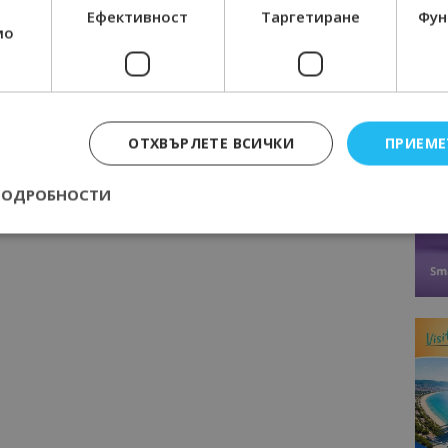
Ефективност
Таргетиране
Фун
мо
ОТХВЪРЛЕТЕ ВСИЧКИ
ПРИЕМЕ
ПОДРОБНОСТИ
Строго необходимо
Ефективност
Таргетиране
Функционалност
е бисквитки позволяват основната функционалност на уебсайта, като потребит
нта. Уебсайтът не може да се използва правилно без строго необходими бискви
Доставчик
/
Валиден
Описание
Домейн
до
epted
lisandraramos.com
7 дни
Тази бисквитка се използва, за да зап
bgtourism.bg
на потребителя за използването на бис