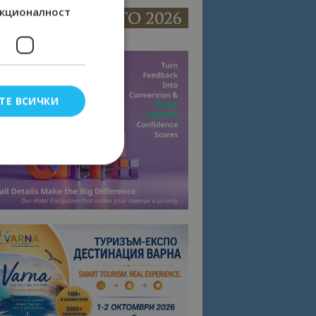
кционалност
ТЕ ВСИЧКИ
елско влизане и
тки.
омните съгласието
квитки на сайта.