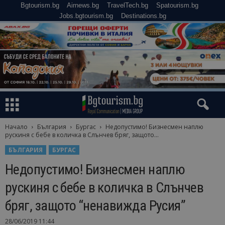
Bgtourism.bg
Airnews.bg
TravelTech.bg
Spatourism.bg
Jobs.bgtourism.bg
Destinations.bg
Начало
България
Бургас
Недопустимо! Бизнесмен наплю
рускиня с бебе в количка в Слънчев бряг, защото...
БЪЛГАРИЯ
БУРГАС
Недопустимо! Бизнесмен наплю
рускиня с бебе в количка в Слънчев
бряг, защото “ненавижда Русия”
28/06/2019 11:44