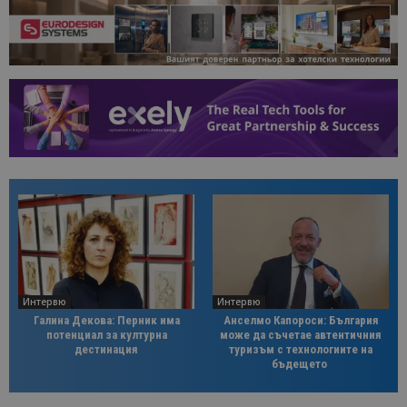
Интервю
Интервю
Галина Декова: Перник има
Анселмо Капороси: България
потенциал за културна
може да съчетае автентичния
дестинация
туризъм с технологиите на
бъдещето