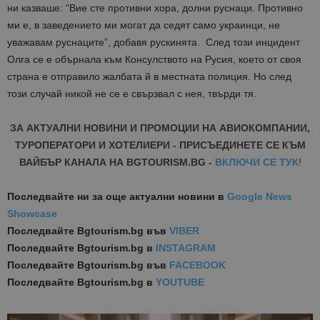
ни казваше: “Вие сте противни хора, долни руснаци. Противно
ми е, в заведението ми могат да седят само украинци, не
уважавам руснаците”, добавя рускинята. След този инцидент
Олга се е обърнала към Консулството на Русия, което от своя
страна е отправило жалбата й в местната полиция. Но след
този случай никой не се е свързвал с нея, твърди тя.
ЗА АКТУАЛНИ НОВИНИ И ПРОМОЦИИ НА АВИОКОМПАНИИ,
ТУРОПЕРАТОРИ И ХОТЕЛИЕРИ - ПРИСЪЕДИНЕТЕ СЕ КЪМ
ВАЙБЪР КАНАЛА НА BGTOURISM.BG -
ВКЛЮЧИ СЕ ТУК
!
Последвайте ни за още актуални новини
в
Google News
Showcase
Последвайте
Bgtourism.bg във
VIBER
Последвайте
Bgtourism.bg в
INSTAGRAM
Последвайте
Bgtourism.bg във
FACEBOOK
Последвайте
Bgtourism.bg в
YOUTUBE