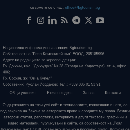
свържете се с нас:
office@bgtourism.bg
Национална информационна агенция Bgtourism.bg
Собственост на "Роял Комюникейшън" ЕООД, 205185996.
Адрес на редакцията за кореспонденция:
Гр. Добрич, бул. “Добруджа” № 28 (Сграда на Кадастъра), ет. 4, офис
406;
Гр. София, жк “Овча Купел”
Собственик: Руслан Йорданов; Тел.: +359 886 01 53 91
Общи условия
Етичен кодекс
За нас
Контакти
Съдържанието на този уеб сайт и технологиите, използвани в него, са
под закрила на Закона за авторското право и сродните му права. Всички
авторски статии, репортажи, интервюта и други текстови, графични и
видео материали, публикувани в сайта, са собственост на „Роял
Комюникейшън“ ЕООД, освен ако изрично е посочено друго. Допуска се