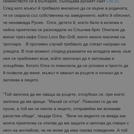
семейството си в България, съобщава руският сайт
Life.ru
.
След като мъжът й трябвало внезапно да се върне в родината,
тя се скарала със собственика на заведението, който й обяснил,
че ненавижда Русия. Олга, детето й, което било в количка и
нейна приятелка се разхождали из Слънчев бряг. Опитали да
минат през кафе Coco Loco Bar-Grill, което имало масички на
тротоара. В противен случай трябвало да слязат направо на
улицата. В този момент, според разказите на младата жена, към
нея се приближил мъж, който започнал да я заплашва и
оскърбява. Когато Олга го помолила да се успокои и просто да
й позволи да мине, мъжът я хванал за ръцете и почнал да я
заплюва в лицето.
“Той започна да ме хваща за ръцете, отскубнах се, при което
започна да ми крещи: “Махай се оттук”. Помолих го да ме
пусне, а той ми се изплю в лицето, отправяйки ми всякакви
расистки обиди”, твърди Олга. “Вече на видеото се вижда как
моята приятелка се опитва да ме защити и започва да говори с
него на английски, че не може да има такова поведение. А той