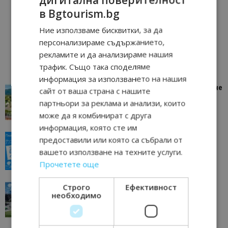
в Bgtourism.bg
Ние използваме бисквитки, за да
персонализираме съдържанието,
рекламите и да анализираме нашия
трафик. Също така споделяме
информация за използването на нашия
“Пощенска картичка от…”: Петрич – Изживяване
сайт от ваша страна с нашите
отвъд очакваното
партньори за реклама и анализи, които
11/07/2026 11:22
Петрич
може да я комбинират с друга
информация, която сте им
“Пощенска картичка от…”: Пловдив, градът на
предоставили или която са събрали от
всички времена
вашето използване на техните услуги.
23/06/2026 10:00
Пловдив
Прочетете още
“Пощенска картичка от…”: Перник – град на
Строго
Ефективност
необходимо
традициите, културата и вдъхновяващите...
17/06/2026 09:01
Перник