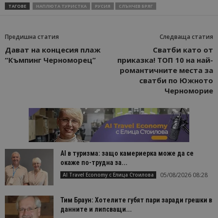
ТАГОВЕ
НАПЛЮТА ТУРИСТКА
РУСИЯ
СЛЪНЧЕВ БРЯГ
Предишна статия
Следваща статия
Дават на концесия плаж
Сватби като от
“Къмпинг Черноморец”
приказка! ТОП 10 на най-
романтичните места за
сватби по Южното
Черноморие
AI в туризма: защо камериерка може да се
окаже по-трудна за...
05/08/2026 08:28
AI Travel Economy с Елица Стоилова
Тим Браун: Хотелите губят пари заради грешки в
данните и липсващи...