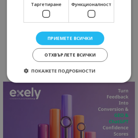
Таргетиране
Функционалност
ПРИЕМЕТЕ ВСИЧКИ
ОТХВЪРЛЕТЕ ВСИЧКИ
ПОКАЖЕТЕ ПОДРОБНОСТИ
Строго необходимо
Ефективност
Таргетиране
Функционалност
Строго необходимите бисквитки позволяват
основната функционалност на уебсайта, като
потребителско влизане и управление на
акаунта. Уебсайтът не може да се използва
правилно без строго необходими бисквитки.