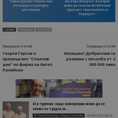
Галина Декова: Перник има
Анселмо Капороси: България
потенциал за културна
може да съчетае автентичния
дестинация
туризъм с технологиите на
бъдещето
ТАГОВЕ
РУМЪНЦИ
ТУРИСТИ
Предишна статия
Следваща статия
Георги Гергов е
Малшанс! Добричлия се
прехвърлил “Слънчев
размина с печалба от 2
ден” на фирма на Ангел
000 000 лева
Палийски
AI в туризма: защо камериерка може да се
окаже по-трудна за...
05/08/2026 08:28
AI Travel Economy с Елица Стоилова