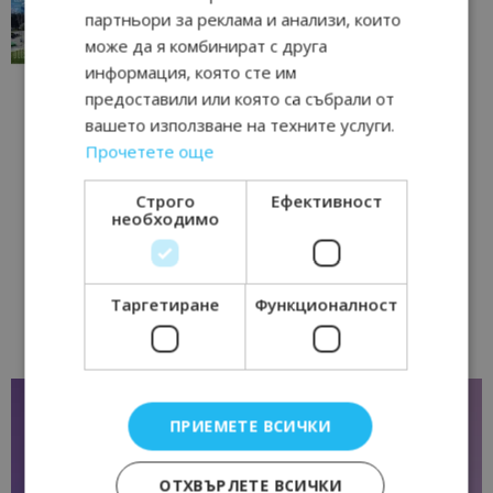
традициите, културата и вдъхновяващите...
партньори за реклама и анализи, които
17/06/2026 09:01
може да я комбинират с друга
Перник
информация, която сте им
предоставили или която са събрали от
вашето използване на техните услуги.
Прочетете още
Строго
Ефективност
необходимо
Таргетиране
Функционалност
ПРИЕМЕТЕ ВСИЧКИ
ОТХВЪРЛЕТЕ ВСИЧКИ