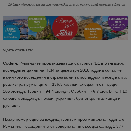
10 дни художници ще творят на любимото си място край морето в Балчик
Чуйте статията:
София.
Румънците продължават да са турист №1 в България.
последните данни на НСИ за декември 2018 година сочат, че
най-много посещения в страната ни за последния месец на м.г.
реализират румънците – 136,8 хиляди, следвани от Гърция –
105 хиляди, Турция – 94,4 хиляди, Сърбия – 46,7 хил. В ТОП 10
са още македонци, немци, украинци, британци, италианци и
руснаци.
Пазар номер едно за входящ туризъм през миналата година е
Румъния. Посещенията от северната ни съседка са над 1,377