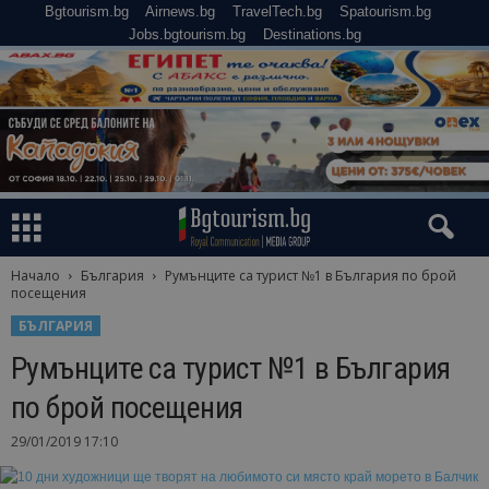
Bgtourism.bg
Airnews.bg
TravelTech.bg
Spatourism.bg
Jobs.bgtourism.bg
Destinations.bg
Начало
България
Румънците са турист №1 в България по брой
посещения
БЪЛГАРИЯ
Румънците са турист №1 в България
по брой посещения
29/01/2019 17:10