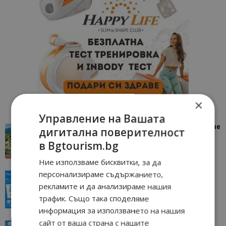
×
Управление на Вашата
“Пощенска картичка от…”: Петрич – Изживяване
дигитална поверителност
отвъд очакваното
в Bgtourism.bg
11/07/2026 11:22
Петрич
Ние използваме бисквитки, за да
персонализираме съдържанието,
“Пощенска картичка от…”: Пловдив, градът на
всички времена
рекламите и да анализираме нашия
23/06/2026 10:00
трафик. Също така споделяме
Пловдив
информация за използването на нашия
сайт от ваша страна с нашите
“Пощенска картичка от…”: Перник – град на