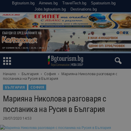
Bgtourism.bg
Airnews.bg
TravelTech.bg
Spatourism.bg
Jobs.bgtourism.bg
Destinations.bg
Начало
България
София
Марияна Николова разговаря с
посланика на Русия в България
БЪЛГАРИЯ
СОФИЯ
Марияна Николова разговаря с
посланика на Русия в България
28/07/2020 14:53