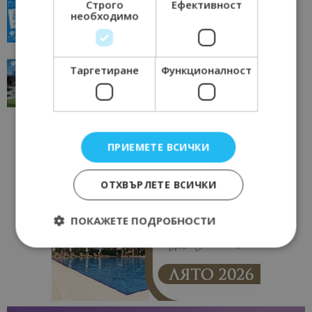
Строго
Ефективност
всички времена
необходимо
23/06/2026 10:00
Пловдив
“Пощенска картичка от…”: Перник – град на
Таргетиране
Функционалност
традициите, културата и вдъхновяващите...
17/06/2026 09:01
Перник
ПРИЕМЕТЕ ВСИЧКИ
ОТХВЪРЛЕТЕ ВСИЧКИ
ПОКАЖЕТЕ ПОДРОБНОСТИ
Строго необходимо
Ефективност
Таргетиране
Функционалност