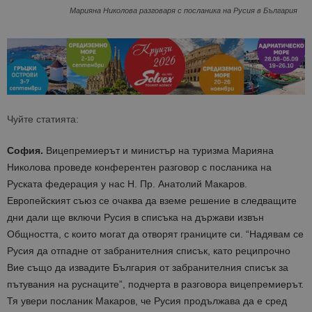
Марияна Николова разговаря с посланика на Русия в България
Чуйте статията:
София.
Вицепремиерът и министър на туризма Марияна
Николова проведе конферентен разговор с посланика на
Руската федерация у нас Н. Пр. Анатолий Макаров.
Европейският съюз се очаква да вземе решение в следващите
дни дали ще включи Русия в списъка на държави извън
Общността, с които могат да отворят границите си. “Надявам се
Русия да отпадне от забранителния списък, като реципрочно
Вие също да извадите България от забранителния списък за
пътувания на руснаците”, подчерта в разговора вицепремиерът.
Тя увери посланик Макаров, че Русия продължава да е сред