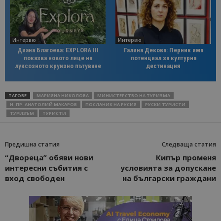
Интервю
Интервю
Диана Благоева: EXPLORA III
Галина Декова: Перник има
показва новото лице на
потенциал за културна
луксозното круизно пътуване
дестинация
ТАГОВЕ
МАРИЯНА НИКОЛОВА
МИНИСТЕРСТВО НА ТУРИЗМА
Н. ПР. АНАТОЛИЙ МАКАРОВ
ПОСЛАНИК НА РУСИЯ
РУСКИ ТУРИСТИ
ТУРИЗЪМ
ТУРИСТИ
Предишна статия
Следваща статия
“Двореца” обяви нови
Кипър променя
интересни събития с
условията за допускане
вход свободен
на български граждани