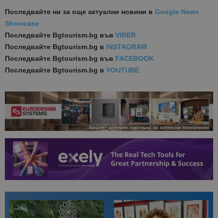
Последвайте ни за още актуални новини
в
Google News
Showcase
Последвайте
Bgtourism.bg във
VIBER
Последвайте
Bgtourism.bg в
INSTAGRAM
Последвайте
Bgtourism.bg във
FACEBOOK
Последвайте
Bgtourism.bg в
YOUTUBE