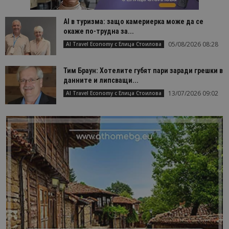
AI в туризма: защо камериерка може да се
окаже по-трудна за...
05/08/2026 08:28
AI Travel Economy с Елица Стоилова
Тим Браун: Хотелите губят пари заради грешки в
данните и липсващи...
13/07/2026 09:02
AI Travel Economy с Елица Стоилова