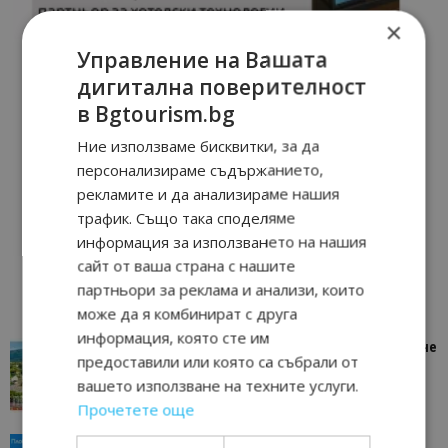
×
Управление на Вашата
дигитална поверителност
в Bgtourism.bg
Ние използваме бисквитки, за да
персонализираме съдържанието,
рекламите и да анализираме нашия
трафик. Също така споделяме
информация за използването на нашия
сайт от ваша страна с нашите
партньори за реклама и анализи, които
може да я комбинират с друга
информация, която сте им
“Пощенска картичка от…”: Петрич – Изживяване
предоставили или която са събрали от
отвъд очакваното
вашето използване на техните услуги.
11/07/2026 11:22
Петрич
Прочетете още
“Пощенска картичка от…”: Пловдив, градът на