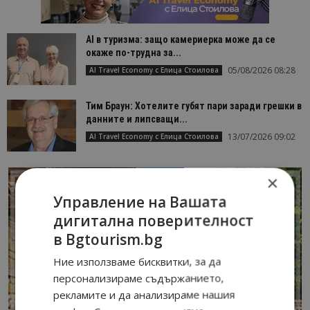
AI в туризма: защо камериерка може да се
окаже по-трудна за...
05/08/2026 08:28
AI Travel Economy с Елица Стоилова
Тим Браун: Хотелите губят пари заради грешки в
данните и липсващи...
13/07/2026 09:02
AI Travel Economy с Елица Стоилова
×
Управление на Вашата
дигитална поверителност
в Bgtourism.bg
Ние използваме бисквитки, за да
персонализираме съдържанието,
рекламите и да анализираме нашия