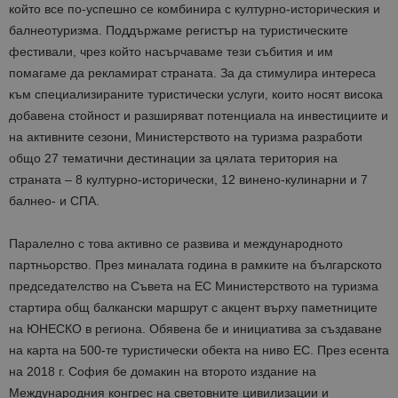
който все по-успешно се комбинира с културно-историческия и
балнеотуризма. Поддържаме регистър на туристическите
фестивали, чрез който насърчаваме тези събития и им
помагаме да рекламират страната. За да стимулира интереса
към специализираните туристически услуги, които носят висока
добавена стойност и разширяват потенциала на инвестициите и
на активните сезони, Министерството на туризма разработи
общо 27 тематични дестинации за цялата територия на
страната – 8 културно-исторически, 12 винено-кулинарни и 7
балнео- и СПА.
Паралелно с това активно се развива и международното
партньорство. През миналата година в рамките на българското
председателство на Съвета на ЕС Министерството на туризма
стартира общ балкански маршрут с акцент върху паметниците
на ЮНЕСКО в региона. Обявена бе и инициатива за създаване
на карта на 500-те туристически обекта на ниво ЕС. През есента
на 2018 г. София бе домакин на второто издание на
Международния конгрес на световните цивилизации и