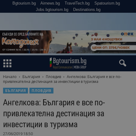
Bgtourism.bg
Airnews.bg
TravelTech.bg
Spatourism.bg
Jobs.bgtourism.bg
Destinations.bg
Начало
България
Пловдив
Ангелкова: България е все по-
привлекателна дестинация за инвестиции в туризма
БЪЛГАРИЯ
ПЛОВДИВ
Ангелкова: България е все по-
привлекателна дестинация за
инвестиции в туризма
27/06/2019 18:50