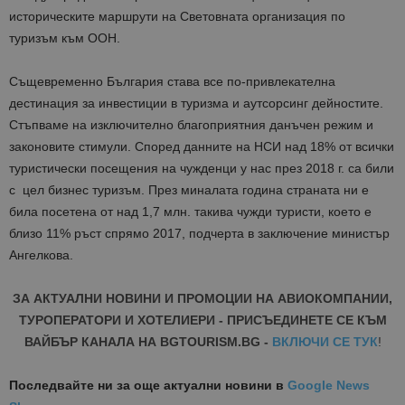
историческите маршрути на Световната организация по
туризъм към ООН.
Същевременно България става все по-привлекателна
дестинация за инвестиции в туризма и аутсорсинг дейностите.
Стъпваме на изключително благоприятния данъчен режим и
законовите стимули. Според данните на НСИ над 18% от всички
туристически посещения на чужденци у нас през 2018 г. са били
с цел бизнес туризъм. През миналата година страната ни е
била посетена от над 1,7 млн. такива чужди туристи, което е
близо 11% ръст спрямо 2017, подчерта в заключение министър
Ангелкова.
ЗА АКТУАЛНИ НОВИНИ И ПРОМОЦИИ НА АВИОКОМПАНИИ,
ТУРОПЕРАТОРИ И ХОТЕЛИЕРИ - ПРИСЪЕДИНЕТЕ СЕ КЪМ
ВАЙБЪР КАНАЛА НА BGTOURISM.BG -
ВКЛЮЧИ СЕ ТУК
!
Последвайте ни за още актуални новини
в
Google News