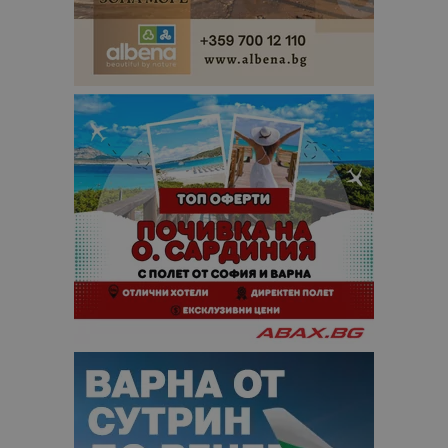
данни за
посетители
сесии и
кампании 
отчетите з
анализ на
сайтовете.