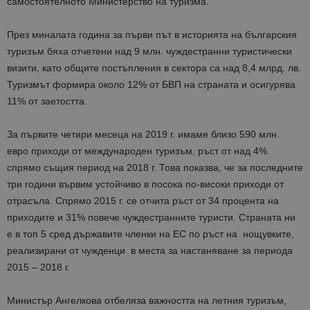
самостоятелното Министерство на туризма.
През миналата година за първи път в историята на българския
туризъм бяха отчетени над 9 млн. чуждестранни туристически
визити, като общите постъпления в сектора са над 8,4 млрд. лв.
Туризмът формира около 12% от БВП на страната и осигурява
11% от заетостта.
За първите четири месеца на 2019 г. имаме близо 590 млн.
евро приходи от международен туризъм, ръст от над 4%
спрямо същия период на 2018 г. Това показва, че за последните
три години вървим устойчиво в посока по-високи приходи от
отрасъла. Спрямо 2015 г. се отчита ръст от 34 процента на
приходите и 31% повече чуждестранните туристи. Страната ни
е в топ 5 сред държавите членки на ЕС по ръст на нощувките,
реализирани от чужденци в места за настаняване за периода
2015 – 2018 г.
Министър Ангелкова отбеляза важността на летния туризъм,