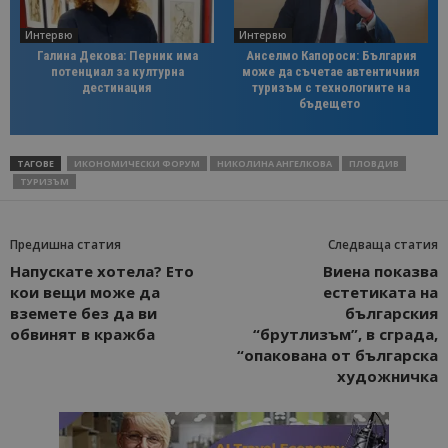
Интервю
Интервю
Галина Декова: Перник има
Анселмо Капороси: България
потенциал за културна
може да съчетае автентичния
дестинация
туризъм с технологиите на
бъдещето
ТАГОВЕ
ИКОНОМИЧЕСКИ ФОРУМ
НИКОЛИНА АНГЕЛКОВА
ПЛОВДИВ
ТУРИЗЪМ
Предишна статия
Следваща статия
Напускате хотела? Ето
Виена показва
кои вещи може да
естетиката на
вземете без да ви
българския
обвинят в кражба
“брутлизъм”, в сграда,
“опакована от българска
художничка