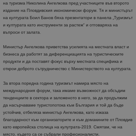
на туризма Николина Ангелкова пред участниците във второто
издание на Пловдивския икономически форум. Тя и министърът
на културата Боил Банов бяха презентатори в панела „Туризмът
и културата като инструменти за растеж“ и отговаряха на
въпроси от залата.
Министър Ангелкова приветства усилията на местната власт и
бизнеса да работят за диференциацията на туристическите
продукти и да поставят фокус върху местната специфика и
открои доброто сътрудничество с Министерството на културата.
За втора поредна година туризмът намира място на
международния форум, така имаме възможност да обсъдим
тенденциите в сектора и заложеното в него, за да продължим
да насърчаваме туристопотока към България и той да бъде
устойчив, отбеляза министър Ангелкова, като изказа
благодарност към организаторите и към домакините от Пловдив
като европейска столица на кулутрата-2019. Смятам, че на
място, където са се събрали професионалисти,