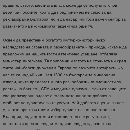
правителството, местната власт, може да се получи ключов
дебат за посоките, които да предприемем не само за да
рекламираме България, но и да насърчим този важен сектор за
развитието на икономиката, акцентира още тя.
Освен да представим богатото културно-историческо
наследство на страната и разнообразната й природа, искаме да
предложим на нашите гости автентично усещане, отбеляза
министър Ангелкова. Тя припомни мястото на страната ни сред
трите най-богати държави в Европа по разкрити артефакти – у
нас те са над 40 хил. Над 1600 са българските минерални
извори, които предлагат много разнообразни възможности за
растеж на балнео-, СПА и медикъл туризма – един от водещите
специализирани видове с голям потенциал за добавена
стойност на туристическите услуги. Най-добрата оценка за нас
е, когато при този голям избор туристът се върне отново в
България, подчерта тя и илюстрира това с резултатите,
постигнати през последните години след създаването на