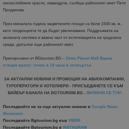
нискостеблени храсти, лавандула, съобщи районният кмет Петя
Проданова.
През миналата година зацветените площи са били 1500 кв. м.,
като тенденцията те да бъдат увеличавани. Поддръжката на
зелената система е важна част от естетизацията на градската
среда, допълни още районният кмет.
Препоръчано от BGtourism.BG –
Delta Planet Mall Варна
отваря врати: точно в 14 часа в четвъртък
ЗА АКТУАЛНИ НОВИНИ И ПРОМОЦИИ НА АВИОКОМПАНИИ,
ТУРОПЕРАТОРИ И ХОТЕЛИЕРИ - ПРИСЪЕДИНЕТЕ СЕ КЪМ
ВАЙБЪР КАНАЛА НА BGTOURISM.BG -
ВКЛЮЧИ СЕ ТУК
!
Последвайте ни за още актуални новини
в
Google News
Showcase
Последвайте
Bgtourism.bg във
VIBER
Последвайте
Bgtourism.bg в
INSTAGRAM