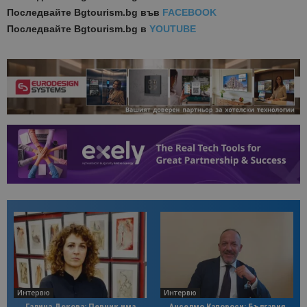
Последвайте
Bgtourism.bg във
FACEBOOK
Последвайте
Bgtourism.bg в
YOUTUBE
Интервю
Интервю
Галина Декова: Перник има
Анселмо Капороси: България