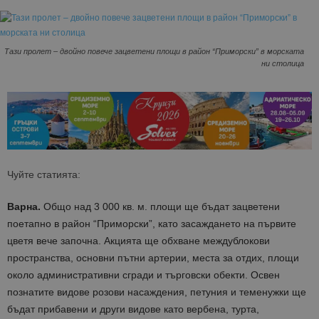
Тази пролет – двойно повече зацветени площи в район “Приморски” в морската
ни столица
Чуйте статията:
Варна.
Общо над 3 000 кв. м. площи ще бъдат зацветени
поетапно в район “Приморски”, като засаждането на първите
цветя вече започна. Акцията ще обхване междублокови
пространства, основни пътни артерии, места за отдих, площи
около административни сгради и търговски обекти. Освен
познатите видове розови насаждения, петуния и теменужки ще
бъдат прибавени и други видове като вербена, турта,