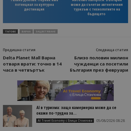
потенциал за културна
може да съчетае автентичния
дестинация
туризъм с технологиите на
бъдещето
ТАГОВЕ
ВАРНА
ЗАЦВЕТЯВАНЕ
Предишна статия
Следваща статия
Delta Planet Mall Варна
Близо половин милион
отваря врати: точно в 14
чужденци са посетили
часа в четвъртък
България през февруари
AI в туризма: защо камериерка може да се
окаже по-трудна за...
05/08/2026 08:28
AI Travel Economy с Елица Стоилова