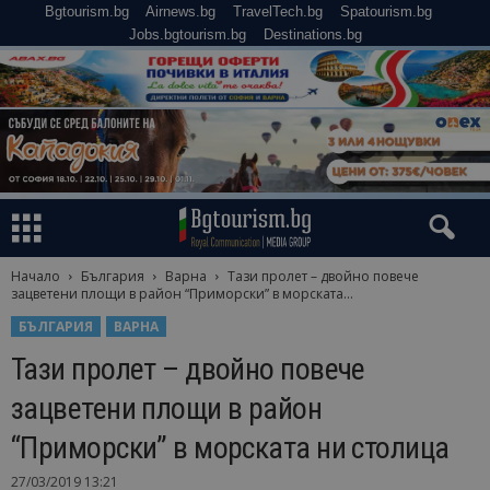
Bgtourism.bg
Airnews.bg
TravelTech.bg
Spatourism.bg
Jobs.bgtourism.bg
Destinations.bg
Начало
България
Варна
Тази пролет – двойно повече
зацветени площи в район “Приморски” в морската...
БЪЛГАРИЯ
ВАРНА
Тази пролет – двойно повече
зацветени площи в район
“Приморски” в морската ни столица
27/03/2019 13:21