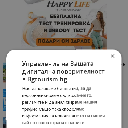
×
Управление на Вашата
“Пощенска картичка от…”: Петрич – Изживяване
дигитална поверителност
отвъд очакваното
11/07/2026 11:22
Петрич
в Bgtourism.bg
Ние използваме бисквитки, за да
“Пощенска картичка от…”: Пловдив, градът на
персонализираме съдържанието,
всички времена
рекламите и да анализираме нашия
23/06/2026 10:00
Пловдив
трафик. Също така споделяме
информация за използването на нашия
“Пощенска картичка от…”: Перник – град на
сайт от ваша страна с нашите
традициите, културата и вдъхновяващите...