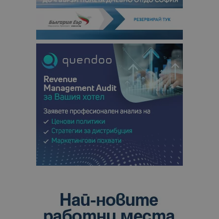
сесии и
кампании 
отчетите з
анализ на
сайтовете.