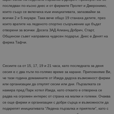
последван по-късно днес и от фирмите Пролет и Джеронимо,
които също се включиха към инициативата, запазвайки за
всички 2 и 5 януари. Така вече общо 19 станаха датите, през
които вратите на леденото спортно съоръжение ще бъдат
отворени за всички. Досега ЗАД Алианц Добрич, Старт,
Общински съвет направиха чудесен подарък. Днес е Денят на
фирма Тафчи.
Сесиите са от 15, 17, 19 и 21 часа, като последната за деня
сесия е с два пъти по-голямо време за каране. Припомняме Ви,
че тази година домакините от Изида дадоха възможност фирми
или организации да откупят сесии или дни. Пързалката се
намира пред Парк хотел Изида, като откакто е отворена се
радва на огромен интерес от страна на малки и големи. Очаква
се още фирми и организации с добри сърца и възможности да
подкрепят инициативата “Ледена пързалка и приятели”, като с