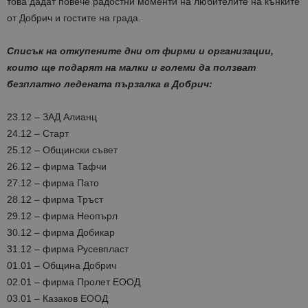
това дадат повече радостни моменти на любителите на кънките
от Добрич и гостите на града.
Списък на откупените дни от фирми и организации,
които ще подарят на малки и големи да ползват
безплатно ледената пързалка в Добрич:
23.12 – ЗАД Алианц
24.12 – Старт
25.12 – Общински съвет
26.12 – фирма Тафчи
27.12 – фирма Пато
28.12 – фирма Тръст
29.12 – фирма Неопърл
30.12 – фирма Добикар
31.12 – фирма Русевпласт
01.01 – Община Добрич
02.01 – фирма Пролет ЕООД
03.01 – Казаков ЕООД