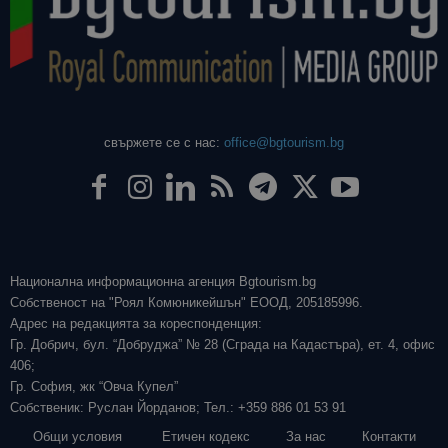
свържете се с нас:
office@bgtourism.bg
Национална информационна агенция Bgtourism.bg
Собственост на "Роял Комюникейшън" ЕООД, 205185996.
Адрес на редакцията за кореспонденция:
Гр. Добрич, бул. “Добруджа” № 28 (Сграда на Кадастъра), ет. 4, офис
406;
Гр. София, жк “Овча Купел”
Собственик: Руслан Йорданов; Тел.: +359 886 01 53 91
Общи условия
Етичен кодекс
За нас
Контакти