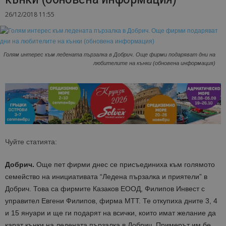
26/12/2018 11:55
Голям интерес към ледената пързалка в Добрич. Още фирми подаряват дни на
любителите на кънки (обновена информация)
Чуйте статията:
Добрич.
Още пет фирми днес се присъединиха към голямото
семейство на инициативата “Ледена пързалка и приятели” в
Добрич. Това са фирмите Казаков ЕООД, Филипов Инвест с
управител Евгени Филипов, фирма МТТ. Те откупиха дните 3, 4
и 15 януари и ще ги подарят на всички, които имат желание да
карат кънки на ледената пързалка в Добрич. Примерът им бе