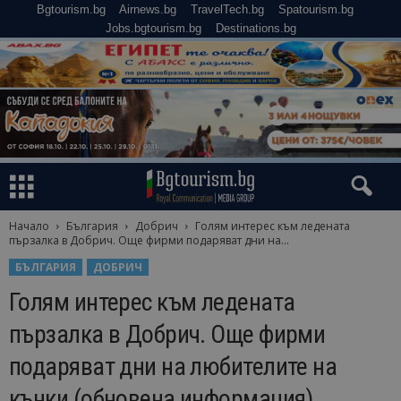
Bgtourism.bg
Airnews.bg
TravelTech.bg
Spatourism.bg
Jobs.bgtourism.bg
Destinations.bg
Начало
България
Добрич
Голям интерес към ледената
пързалка в Добрич. Още фирми подаряват дни на...
БЪЛГАРИЯ
ДОБРИЧ
Голям интерес към ледената
пързалка в Добрич. Още фирми
подаряват дни на любителите на
кънки (обновена информация)