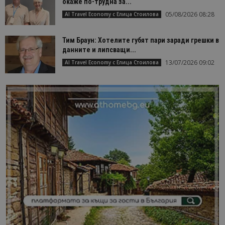
окаже по-трудна за...
05/08/2026 08:28
AI Travel Economy с Елица Стоилова
Тим Браун: Хотелите губят пари заради грешки в
данните и липсващи...
13/07/2026 09:02
AI Travel Economy с Елица Стоилова