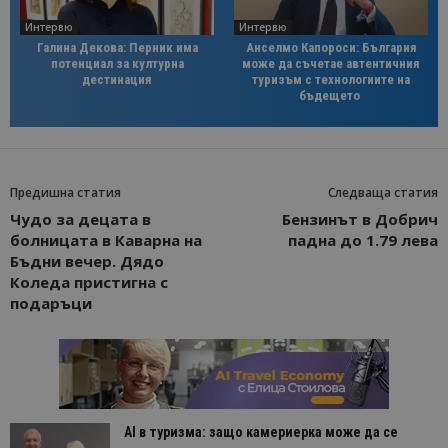
Интервю
Интервю
Галина Декова: Перник има
Анселмо Капороси: България
потенциал за културна
може да съчетае автентичния
дестинация
туризъм с технологиите на
бъдещето
Предишна статия
Следваща статия
Чудо за децата в
Бензинът в Добрич
болницата в Каварна на
падна до 1.79 лева
Бъдни вечер. Дядо
Коледа пристигна с
подаръци
AI в туризма: защо камериерка може да се