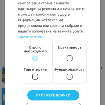
сайт от ваша страна с нашите
партньори за реклама и анализи, които
може да я комбинират с друга
информация, която сте им
предоставили или която са събрали от
вашето използване на техните услуги.
Прочетете още
Строго
Ефективност
необходимо
“Пощенска картичка от…”: Петрич – Изживяване
Таргетиране
Функционалност
отвъд очакваното
11/07/2026 11:22
Петрич
“Пощенска картичка от…”: Пловдив, градът на
всички времена
ПРИЕМЕТЕ ВСИЧКИ
23/06/2026 10:00
Пловдив