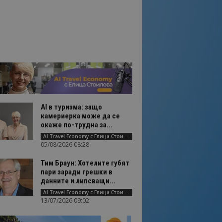
AI в туризма: защо
камериерка може да се
окаже по-трудна за...
AI Travel Economy с Елица Стоилова
05/08/2026 08:28
Тим Браун: Хотелите губят
пари заради грешки в
данните и липсващи...
AI Travel Economy с Елица Стоилова
13/07/2026 09:02