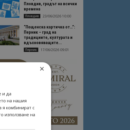
Пловдив, градът на всички
времена
23/06/2026 10:00
Пловдив
“Пощенска картичка от…”:
Перник – град на
традициите, културата и
вдъхновяващите...
17/06/2026 09:01
Перник
×
 и да
ето на нашия
а я комбинират с
то използване на