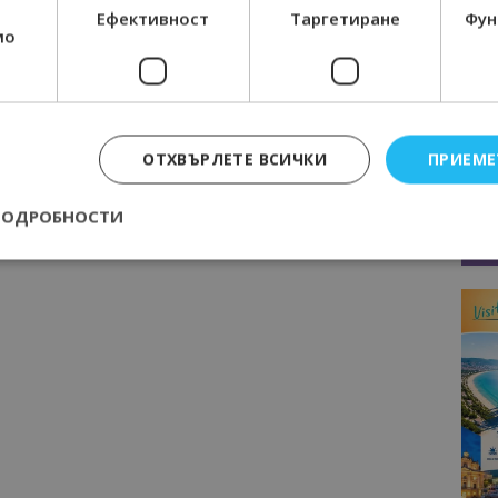
Ефективност
Таргетиране
Фун
мо
ОТХВЪРЛЕТЕ ВСИЧКИ
ПРИЕМЕ
ПОДРОБНОСТИ
Строго необходимо
Ефективност
Таргетиране
Функционалност
е бисквитки позволяват основната функционалност на уебсайта, като потребит
нта. Уебсайтът не може да се използва правилно без строго необходими бискви
Доставчик
/
Валиден
Описание
Домейн
до
epted
lisandraramos.com
7 дни
Тази бисквитка се използва, за да зап
bgtourism.bg
на потребителя за използването на бис