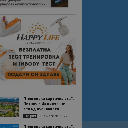
“Пощенска картичка от…”:
Петрич – Изживяване
отвъд очакваното
11/07/2026 11:22
Петрич
“Пощенска картичка от…”: