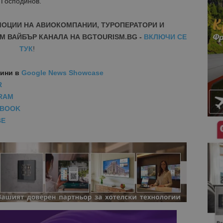
 Господинов.
МОЦИИ НА АВИОКОМПАНИИ, ТУРОПЕРАТОРИ И
М ВАЙБЪР КАНАЛА НА BGTOURISM.BG -
ВКЛЮЧИ СЕ
ТУК
!
вини
в
Google News Showcase
R
RAM
EBOOK
BE