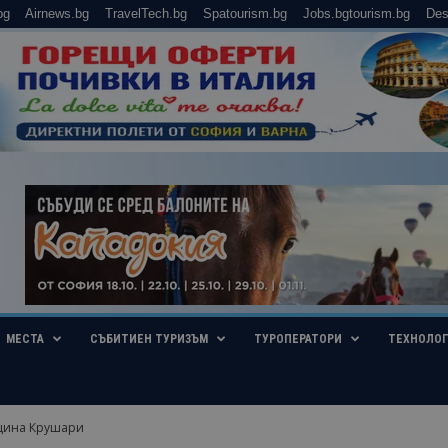
bg
Airnews.bg
TravelTech.bg
Spatourism.bg
Jobs.bgtourism.bg
Des
МЕСТА
СЪБИТИЕН ТУРИЗЪМ
ТУРОПЕРАТОРИ
ТЕХНОЛО
бщина Крушари