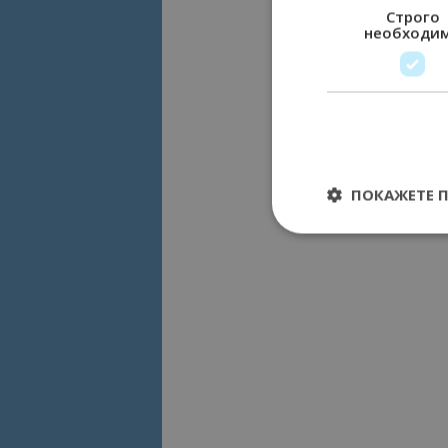
Строго
необходи
ПОКАЖЕТЕ 
Строго необходимит
управление на акау
Име
cookie_notice_acc