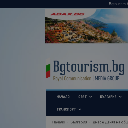
Bgtourism.
B
g
t
o
u
r
i
НАЧАЛО
СВЯТ
БЪЛГАРИЯ
s
m
.
ТРАНСПОРТ
b
g
Начало
България
Днес е Денят на о
–