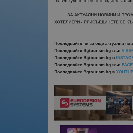
главен художествен ръководител Стоян
ЗА АКТУАЛНИ НОВИНИ И ПРО
ХОТЕЛИЕРИ - ПРИСЪЕДИНЕТЕ СЕ КЪ
Последвайте ни за още актуални но
Последвайте
Bgtourism.bg във
VIBE
Последвайте
Bgtourism.bg в
INSTAG
Последвайте
Bgtourism.bg във
FAC
Последвайте
Bgtourism.bg в
YOUTU