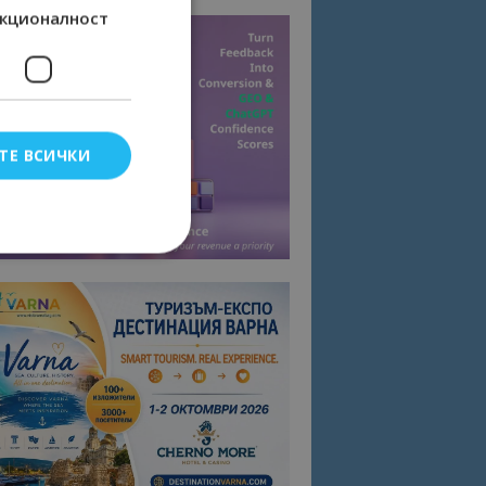
кционалност
ТЕ ВСИЧКИ
елско влизане и
тки.
омните съгласието
квитки на сайта.