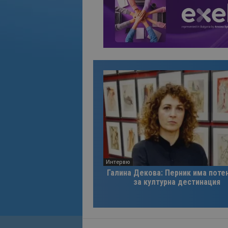
Интервю
Галина Декова: Перник има поте
за културна дестинация