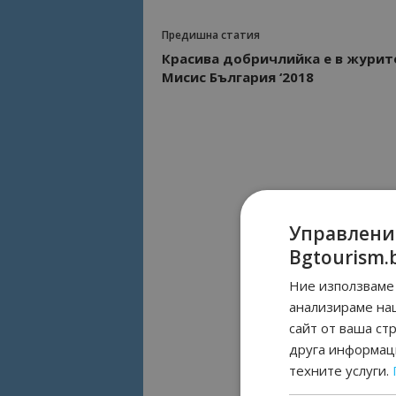
Предишна статия
Красива добричлийка е в журит
Мисис България ‘2018
Управлени
Bgtourism.
Ние използваме 
анализираме на
сайт от ваша ст
друга информаци
техните услуги.