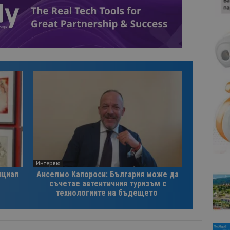
Интервю
нциал
Анселмо Капороси: България може да
съчетае автентичния туризъм с
технологиите на бъдещето