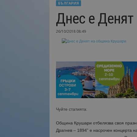
БЪЛГАРИЯ
Н
Днес е Денят
а
й
-
26/10/2018 08:49
в
а
ж
н
о
т
о
о
т
т
у
р
и
Чуйте статията:
з
м
Община Крушари отбелязва своя празни
а
Драгнев – 1894” е насрочен концерта
!